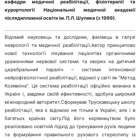
кафедри медичної реабілітації, фізіотерапії та
курортології Національної медичної академії
післядипломної освіти ім. П.Л. Шупика (з 1999).
Відомий науковець та дослідник, фахівець в галузі
неврології та медичної реабілітації.Автор принципово
нової технології лікування пацієнтівз органічними
ураженнями нервової системи та хворих на дитячий
церебральний параліч – системи інтенсивної
нейрофізіологічної реабілітації, відомої у світі як “Метод
Козявкіна”. Ця система реабілітації офіційно визнана в
Україні і, завдяки своїй ефективності, здобула широкий
міжнародний авторитет.Сформував Трускавецьку школу
реабілітації, яка є відомою не тільки в Україні, але і в
багатьох країнах світу.Під його керівництвом було
реалізовано новітній підхід до тренування рухів людини
та формування правильного рухового стереотипу із