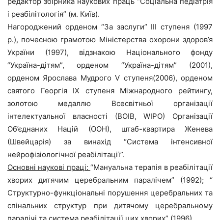
редактор збірника наукових праць “Соціальна педіатрія
і реабілітологія” (м. Київ).
Нагороджений орденом “За заслуги” III ступеня (1997
р.), почесною грамотою Міністерства охорони здоров’я
України (1997), відзнакою Національного фонду
“Україна-дітям”, орденом “Україна-дітям” (2001),
орденом Ярослава Мудрого V ступеня(2006), орденом
святого Георгія ІХ ступеня Міжнародного рейтингу,
золотою медаллю Всесвітньої організації
інтелектуальної власності (ВОІВ, WIPO) Організації
Об’єднаних Націй (ОOН), штаб-квартира Женева
(Швейцарія) за винахід “Система інтенсивної
нейрофізіологічної реабілітації”.
Основні наукові праці:
“Мануальна терапія в реабілітації
хворих дитячим церебральним паралічем” (1992); “
Структурно-функціональні порушення церебральних та
спінальних структур при дитячому церебральному
паралічі та система реабілітації цих хворих” (1996).