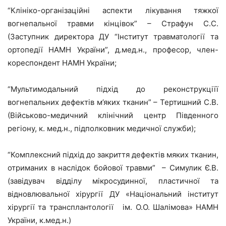
“Клініко-організаційні аспекти лікування тяжкої
вогнепальної травми кінцівок” – Страфун С.С.
(Заступник директора ДУ “Інститут травматології та
ортопедії НАМН України”, д.мед.н., професор, член-
кореспондент НАМН України;
“Мультимодальний підхід до реконструкціїї
вогнепальних дефектів м’яких тканин” – Тертишний С.В.
(Військово-медичний клінічний центр Південного
регіону, к. мед.н., підполковник медичної служби);
“Комплексний підхід до закриття дефектів мяких тканин,
отриманих в наслідок бойової травми” – Симулик Є.В.
(завідувач відділу мікросудинної, пластичної та
відновлювальної хірургії ДУ «Національний інститут
хірургії та трансплантології ім. О.О. Шалімова» НАМН
України, к.мед.н.)