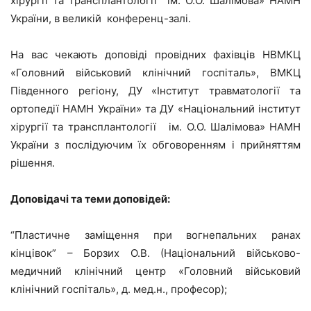
хірургії та трансплантології ім. О.О. Шалімова» НАМН
України, в великій конференц-залі.
На вас чекають доповіді провідних фахівців НВМКЦ
«Головний військовий клінічний госпіталь», ВМКЦ
Південного регіону, ДУ «Інститут травматології та
ортопедії НАМН України» та ДУ «Національний інститут
хірургії та трансплантології ім. О.О. Шалімова» НАМН
України з послідуючим їх обговоренням і прийняттям
рішення.
Доповідачі та теми доповідей:
“Пластичне заміщення при вогнепальних ранах
кінцівок” – Борзих О.В. (Національний військово-
медичний клінічний центр «Головний військовий
клінічний госпіталь», д. мед.н., професор);