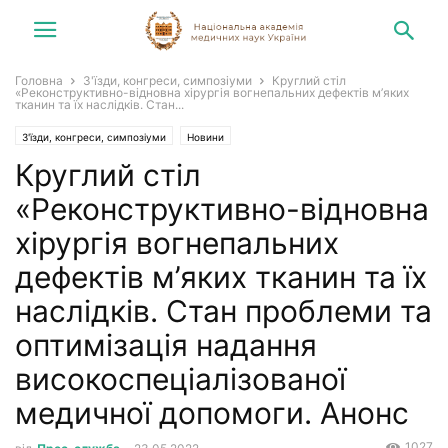
Головна
З'їзди, конгреси, симпозіуми
Круглий стіл
«Реконструктивно-відновна хірургія вогнепальних дефектів м’яких
тканин та їх наслідків. Стан...
З'їзди, конгреси, симпозіуми
Новини
Круглий стіл
«Реконструктивно-відновна
хірургія вогнепальних
дефектів м’яких тканин та їх
наслідків. Стан проблеми та
оптимізація надання
високоспеціалізованої
медичної допомоги. Анонс
1027