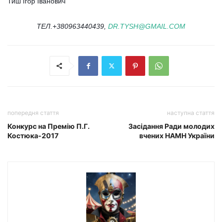
Тиш Ігор Іванович
ТЕЛ.+380963440439,
DR.TYSH@GMAIL.COM
попередня стаття
наступна стаття
Конкурс на Премію П.Г.
Засідання Ради молодих
Костюка-2017
вчених НАМН України