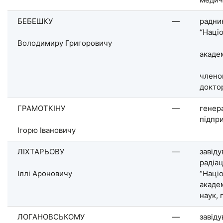
БЕБЕШКУ
—
радни
“Наці
Володимиру Григоровичу
академ
члено
докто
ГРАМОТКІНУ
—
генер
підпр
Ігорю Івановичу
ЛІХТАРЬОВУ
—
завіду
радіац
Іллі Ароновичу
“Наці
академ
наук,
ЛОГАНОВСЬКОМУ
—
завіду