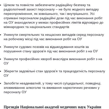
Цілком та повністю забезпечити радіаційну безпеку та
радіологічний захист персоналу – не було жодного випадку
переопромінення, як зовнішнього, так і внутрішнього. Усі
отримані персоналом радіаційні дози під час виконання робіт
на ОУ знаходилися у межах професійних лімітів відповідно до
міжнародних та національних стандартів
Уникнути смертельних та нещасних випадків серед персоналу
на робочому місці під час виконання робіт на ОУ
Уникнути судових позовів на відшкодування коштів за
порушення стану здоров’я під час виконання робіт з на ОУ
Уникнути професійних хвороб внаслідок виконання робіт з на
ОУ
Зберегти задовільні стан здоров’я та працездатність персоналу
ОУ
Запобігти неадекватній, у тому числі суїцидальної, поведінці,
зловживанню алкоголю та вживання наркотичних речовин у
персоналу ОУ
Президія Національної академії медичних наук України