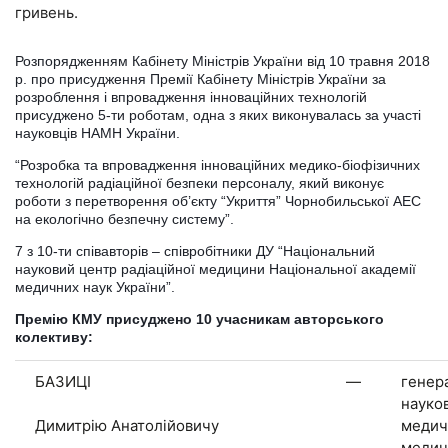
гривень.
Розпорядженням Кабінету Міністрів України від 10 травня 2018
р. про присудження Премії Кабінету Міністрів України за
розроблення і впровадження інноваційних технологій
присуджено 5-ти роботам, одна з яких виконувалась за участі
науковців НАМН України.
“Розробка та впровадження інноваційних медико-біофізичних
технологій радіаційної безпеки персоналу, який виконує
роботи з перетворення об’єкту “Укриття” Чорнобильської АЕС
на екологічно безпечну систему”.
7 з 10-ти співавторів – співробітники ДУ “Національний
науковий центр радіаційної медицини Національної академії
медичних наук України”.
Премію КМУ присуджено 10 учасникам авторського
колективу:
БАЗИЦІ
—
генер
науко
Димитрію Анатолійовичу
медичн
медич