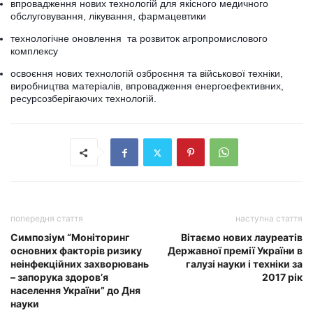
впровадження нових технологій для якісного медичного
обслуговування, лікування, фармацевтики
технологічне оновлення та розвиток агропромислового
комплексу
освоєння нових технологій озброєння та військової техніки,
виробництва матеріалів, впровадження енергоефективних,
ресурсозберігаючих технологій.
попередня стаття
наступна стаття
Симпозіум “Моніторинг
Вітаємо нових лауреатів
основних факторів ризику
Державної премії України в
неінфекційних захворювань
галузі науки і техніки за
– запорука здоров’я
2017 рік
населення України” до Дня
науки