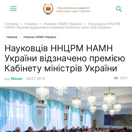
Головна
Новини
Новини НАМН України
Науковців ННЦРМ
НАМН України відзначено премією Кабінету міністрів України
Новини
Новини НАМН України
Науковців ННЦРМ НАМН
України відзначено премією
Кабінету міністрів України
1610
від
Мозок
-
08.07.2019