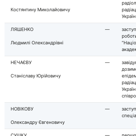
радіо
Костянтину Миколайовичу
радіа
Україн
ЛЯШЕНКО
—
заступ
робот
Людмилі Олександрівні
“Наці
академ
НЕЧАЄВУ
—
завіду
дозиме
Станіславу Юрійовичу
епіде
радіа
Украї
співр
НОВІКОВУ
—
засту
спеці
Олександру Євгеновичу
СУШКУ
—
першо