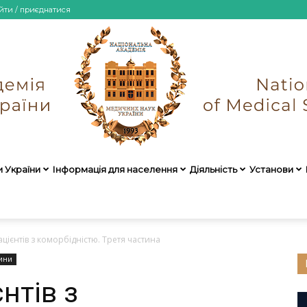
йти / приєднатися
и України
Інформація для населення
Діяльність
Установи
НАМН
ацієнтів з коморбідністю. Третя частина
ини
нтів з
України