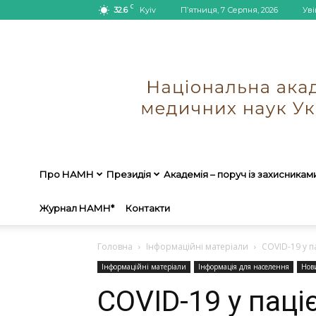
C
32.6
Kyiv
П’ятниця, 7 Серпня, 2026
Уві
Про НАМН
Президія
Академія – поруч із захисникам
Журнал НАМН*
Контакти
Головна
Інформаційні матеріали
COVID-19 у п
Інформаційні матеріали
Інформація для населення
Нов
COVID-19 у паціє