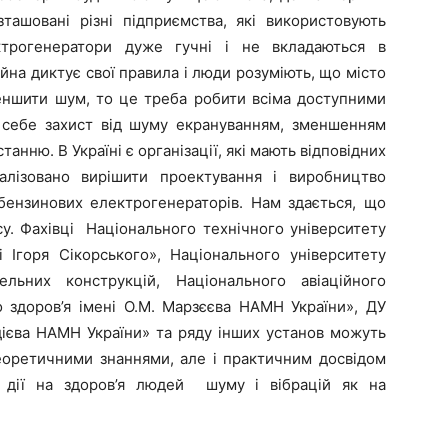
ташовані різні підприємства, які використовують
ктрогенератори дуже гучні і не вкладаються в
йна диктує свої правила і люди розуміють, що місто
еншити шум, то це треба робити всіма доступними
 себе захист від шуму екрануванням, зменшенням
танню. В Україні є організації, які мають відповідних
алізовано вирішити проектування і виробництво
бензинових електрогенераторів. Нам здається, що
су. Фахівці Національного технічного університету
і Ігоря Сікорського», Національного університету
ельних конструкцій, Національного авіаційного
о здоров’я імені О.М. Марзєєва НАМН України», ДУ
ндієва НАМН України» та ряду інших установ можуть
еоретичними знаннями, але і практичним досвідом
ї дії на здоров’я людей шуму і вібрацій як на