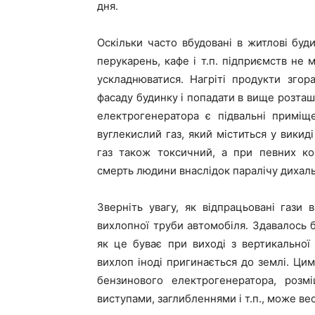
дня.
Оскільки часто вбудовані в житлові буд
перукарень, кафе і т.п. підприємств не 
ускладнюватися. Нагріті продукти зго
фасаду будинку і попадати в вище розта
електрогенератора є підвальні приміщ
вуглекислий газ, який міститься у викид
газ також токсичний, а при певних ко
смерть людини внаслідок паралічу дихаль
Зверніть увагу, як відпрацьовані гази
вихлопної труби автомобіля. Здавалось б
як це буває при виході з вертикально
вихлоп іноді пригинається до землі. Ци
бензинового електрогенератора, розм
виступами, заглибленнями і т.п., може в