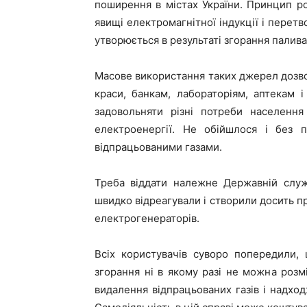
поширення в містах України. Принцип р
явищі електромагнітної індукції і перетв
утворюється в результаті згорання палива
Масове використання таких джерел дозво
краси, банкам, лабораторіям, аптекам
задовольняти різні потреби населення
електроенергії. Не обійшлося і без 
відпрацьованими газами.
Треба віддати належне Державній служ
швидко відреагували і створили досить пр
електрогенераторів.
Всіх користувачів суворо попередили,
згорання ні в якому разі не можна розм
видалення відпрацьованих газів і надхо