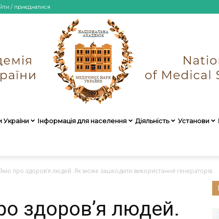
йти / приєднатися
и України
Інформація для населення
Діяльність
Установи
НАМН
ймо про здоров’я людей. Як може зашкодити використання генераторів
ро здоров’я людей.
України