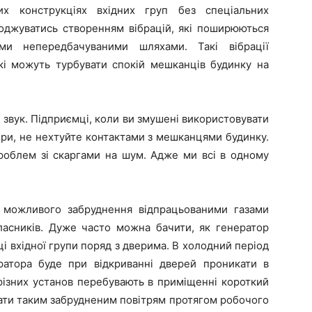
их конструкціях вхідних груп без спеціальних
оджуватись створенням вібрацій, які поширюються
ими непередбачуваними шляхами. Такі вібрації
які можуть турбувати спокій мешканців будинку на
 звук. Підприємці, коли ви змушені використовувати
ори, не нехтуйте контактами з мешканцями будинку.
роблем зі скаргами на шум. Адже ми всі в одному
 можливого забруднення відпрацьованими газами
ласників. Дуже часто можна бачити, як генератор
і вхідної групи поряд з дверима. В холодний період
ратора буде при відкриванні дверей проникати в
 різних установ перебувають в приміщенні короткий
хати таким забрудненим повітрям протягом робочого