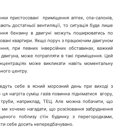
инки пристосовані приміщення аптек, спа-салонів,
мають достатньої вентиляції, то ситуація буде лише
рання бензину в двигуні можуть поширюватись по
шовані квартири. Якщо поруч з працюючим двигуном
ення, при певних інверсійних обставинах, важкий
і двигуна, може потрапляти в такі приміщення. Цей
нцентраціях може викликати навіть моментальну
ного центру.
 ведуть себе в ясний морозний день при виході з
 ця нагріта суміш газів повинна підніматися вгору,
ї труби, наприклад, ТЕЦ. Але можна побачити, що
м ми хочемо нагадати, що розсіювання забруднення
іщеного поблизу стін будинку з перегородками,
ести себе досить непередбачувано.