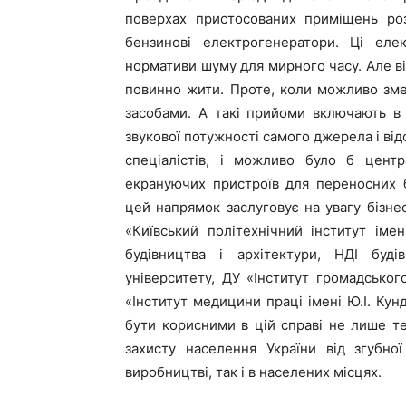
поверхах пристосованих приміщень роз
бензинові електрогенератори. Ці еле
нормативи шуму для мирного часу. Але ві
повинно жити. Проте, коли можливо зм
засобами. А такі прийоми включають в
звукової потужності самого джерела і відс
спеціалістів, і можливо було б центр
екрануючих пристроїв для переносних 
цей напрямок заслуговує на увагу бізне
«Київський політехнічний інститут імен
будівництва і архітектури, НДІ будів
університету, ДУ «Інститут громадськог
«Інститут медицини праці імені Ю.І. Ку
бути корисними в цій справі не лише т
захисту населення України від згубно
виробництві, так і в населених місцях.