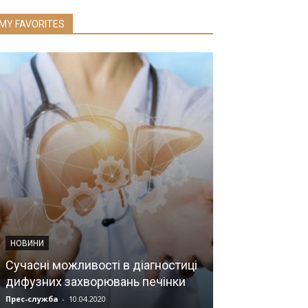
MY FAVORITES
НОВИНИ
ІНФОРМАЦІЯ ДЛЯ
Сучасні можливості в діагностиці
дифузних захворювань печінки
Полюбіть, нар
Прес-служба
-
10.04.2020
Прес-служба
-
18.0