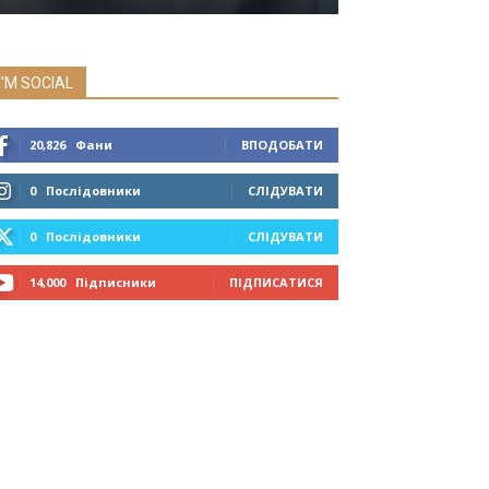
I'M SOCIAL
20,826
Фани
ВПОДОБАТИ
0
Послідовники
СЛІДУВАТИ
0
Послідовники
СЛІДУВАТИ
14,000
Підписники
ПІДПИСАТИСЯ