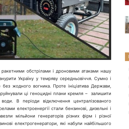
и ракетними обстрілами і дроновими атаками нашу
анурити Україну у темряву середньовіччя. Сумно і
 без жодного вогника. Проте ініціатива Держави,
 зруйнували ці геноцидні плани кремля – залишити
 води. В періоди відключення централізованого
лами електроенергії стали бензинові, дизельні і
авезли мільйони генераторів різних фірм і різної
зинові електрогенератори, які набули найбільшого