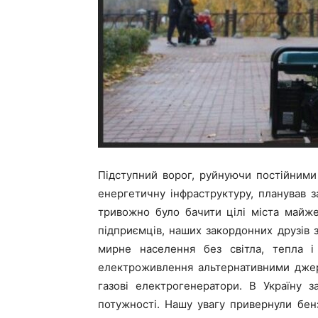
Підступний ворог, руйнуючи постійним
енергетичну інфраструктуру, планував з
тривожно було бачити цілі міста майже
підприємців, наших закордонних друзів
мирне населення без світла, тепла і
електроживлення альтернативними джере
газові електрогенератори. В Україну з
потужності. Нашу увагу привернули бен