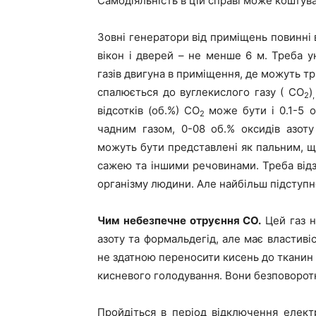
Самодіяльність в цій справі може коштув
Зовні генератори від приміщень повинні в
вікон і дверей – не менше 6 м. Треба 
газів двигуна в приміщення, де можуть т
спалюється до вуглекислого газу ( СО
)
2
відсотків (об.%) СО
може бути і 0.1-5 
2
чадним газом, 0-08 об.% оксидів азоту
можуть бути представлені як пальним, що
сажею та іншими речовинами. Треба відз
організму людини. Але найбільш підступн
Чим небезпечне отруєння СО.
Цей газ н
азоту та формальдегід, але має властиві
не здатною переносити кисень до тканин і
кисневого голодування. Вони безповорот
Пройдіться в період відключення елект