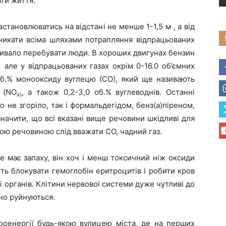
ати життя.
становлюватись на відстані не менше 1-1,5 м , а від
уникати всіма шляхами потрапляння відпрацьованих
ривало перебувати люди. В хороших двигунах бензин
але у відпрацьованих газах окрім 0-16.0 об’ємних
,
об.% монооксиду вуглецю (СО), який ще називають
 (NO
, а також 0,2-3,0 об.% вуглеводнів. Останні
x
)
 не згоріло, так і формальдегідом, бенз(а)піреном,
начити, що всі вказані вище речовини шкідливі для
ою речовиною слід вважати СО, чадний газ.
е має запаху, він хоч і менш токсичний ніж оксиди
сть блокувати гемоглобін еритроцитів і робити кров
 органів. Клітини нервової системи дуже чутливі до
но руйнуються.
роенергії будь-якою вулицею міста, де на перших