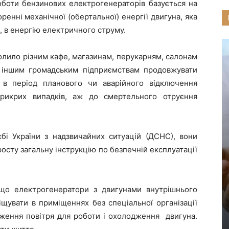
оботи бензинових електрогенераторів базується на
оренні механічної (обертальної) енергії двигуна, яка
, в енергію електричного струму.
лило різним кафе, магазинам, перукарням, салонам
 і іншим громадським підприємствам продовжувати
 в період планового чи аварійного відключення
прикрих випадків, аж до смертельного отруєння
бі України з надзвичайних ситуацій (ДСНС), вони
осту загальну інструкцію по безпечній експлуатації
 що електрогенератори з двигунами внутрішнього
іщувати в приміщеннях без спеціальної організації
дження повітря для роботи і охолодження двигуна.