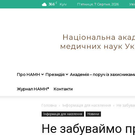
C
36.6
Kyiv
П’ятниця, 7 Серпня, 2026
Уві
Про НАМН
Президія
Академія – поруч із захисникам
Журнал НАМН*
Контакти
Головна
Інформація для населення
Не забува
Інформація для населення
Новини
Не забуваймо п