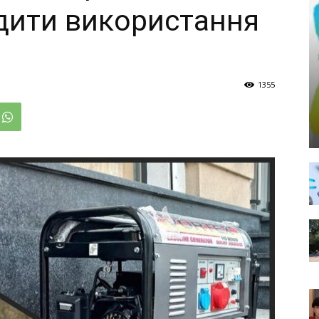
дити використання
1355