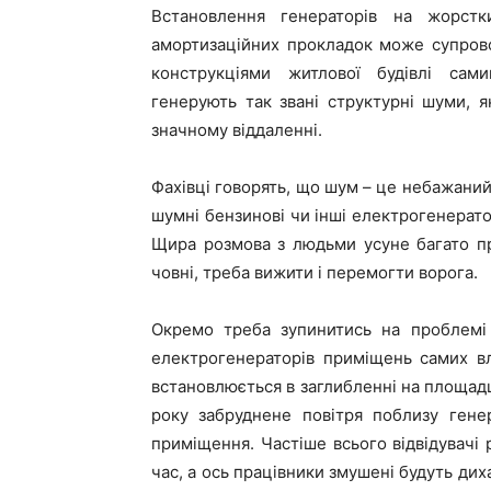
Встановлення генераторів на жорстк
амортизаційних прокладок може супров
конструкціями житлової будівлі сам
генерують так звані структурні шуми, 
значному віддаленні.
Фахівці говорять, що шум – це небажаний
шумні бензинові чи інші електрогенерат
Щира розмова з людьми усуне багато п
човні, треба вижити і перемогти ворога.
Окремо треба зупинитись на проблемі
електрогенераторів приміщень самих в
встановлюється в заглибленні на площадц
року забруднене повітря поблизу гене
приміщення. Частіше всього відвідувачі
час, а ось працівники змушені будуть ди