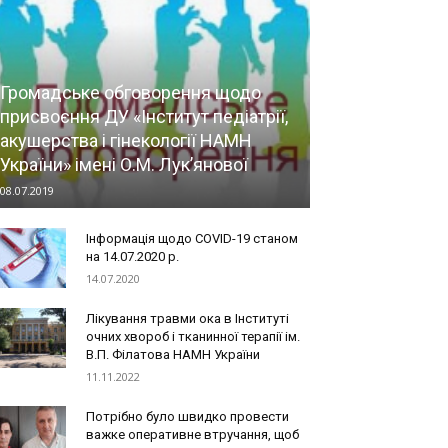
Громадське обговорення щодо
присвоєння ДУ «Інститут педіатрії,
акушерства і гінекології НАМН
України» імені О.М. Лук’янової
08.07.2019
Інформація щодо COVID-19 станом
на 14.07.2020 р.
14.07.2020
Лікування травми ока в Інституті
очних хвороб і тканинної терапії ім.
В.П. Філатова НАМН України
11.11.2022
Потрібно було швидко провести
важке оперативне втручання, щоб