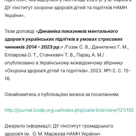
ДУ «Інститут охорони здоров’я дітей та підлітків НАМН
України».
Тези доповіді «
Динаміка показників ментального
здоров’я українських підлітків в умовах стресових
чинників 2014 – 2023 рр.
» /Гозак С. В., Даниленко Г. М.,
Єлізарова О. Т., Станкевич Т. В., Парац А. М./
опубліковано в
Українському міжвідомчому збірнику
«Охорона здоров’я дітей та підлітків».
2023. №1-2. С. 15-
16.
Ознайомитись з публікацією можна за посиланням:
http://journal.iozdp.org.ua/index.php/ua/article/view/121/102
Джерело інформації: ДУ «Інститут громадського
здоров’я ім. О. М. Марзєєва НАМН України»