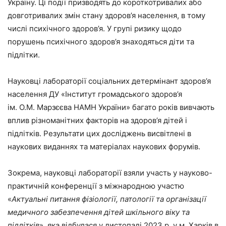
Україну. Ці події призводять до короткотривалих або
довготривалих змін стану здоров’я населення, в тому
числі психічного здоров’я. У групі ризику щодо
порушень психічного здоров’я знаходяться діти та
підлітки.
Науковці лабораторії соціальних детермінант здоров’я
населення ДУ «Інститут громадського здоров’я
ім. О.М. Марзєєва НАМН України» багато років вивчають
вплив різноманітних факторів на здоров’я дітей і
підлітків. Результати цих досліджень висвітлені в
наукових виданнях та матеріалах наукових форумів.
Зокрема, науковці лабораторії взяли участь у науково-
практичній конференції з міжнародною участю
«
Актуальні питання фізіології, патології та організації
медичного забезпечення дітей шкільного віку та
підлітків
», яка відбулася у листопаді 2023 р. у м. Харків в