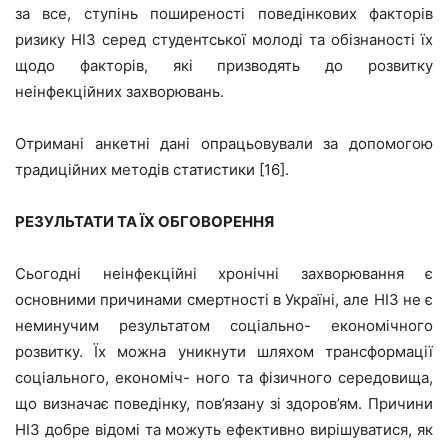
за все, ступінь поширеності поведінкових факторів
ризику НІЗ серед студентської молоді та обізнаності їх
щодо факторів, які призводять до розвитку
неінфекційних захворювань.
Отримані анкетні дані опрацьовували за допомогою
традиційних методів статистики [16].
РЕЗУЛЬТАТИ ТА ЇХ ОБГОВОРЕННЯ
Сьогодні неінфекційні хронічні захворювання є
основними причинами смертності в Україні, але НІЗ не є
неминучим результатом соціально- економічного
розвитку. Їх можна уникнути шляхом трансформації
соціального, економіч- ного та фізичного середовища,
що визначає поведінку, пов’язану зі здоров’ям. Причини
НІЗ добре відомі та можуть ефективно вирішуватися, як