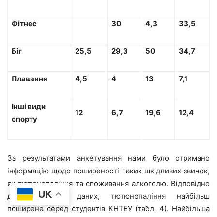
Фітнес
30
4,3
33,5
Біг
25,5
29,3
50
34,7
Плавання
4,5
4
13
7,1
Інші види
12
6,7
19,6
12,4
спорту
За результатами анкетування нами було отримано
інформацію щодо поширеності таких шкідливих звичок,
як тютюнопаління та споживання алкоголю. Відповідно
UK
до отриманих даних, тютюнопаління найбільш
поширене серед студентів КНТЕУ (табл. 4). Найбільша