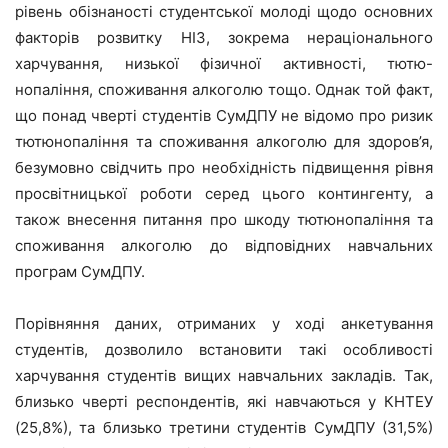
рівень обізнаності студентської молоді щодо основних
факторів розвитку НІЗ, зокрема нераціонального
харчування, низької фізичної активності, тютю-
нопаління, споживання алкоголю тощо. Однак той факт,
що понад чверті студентів СумДПУ не відомо про ризик
тютюнопаління та споживання алкоголю для здоров’я,
безумовно свідчить про необхідність підвищення рівня
просвітницької роботи серед цього контингенту, а
також внесення питання про шкоду тютюнопаління та
споживання алкоголю до відповідних навчальних
програм СумДПУ.
Порівняння даних, отриманих у ході анкетування
студентів, дозволило встановити такі особливості
харчування студентів вищих навчальних закладів. Так,
близько чверті респондентів, які навчаються у КНТЕУ
(25,8%), та близько третини студентів СумДПУ (31,5%)