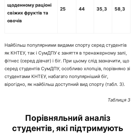
щоденному раціоні
25
44
35,3
58,3
свіжих фруктів та
овочів
Найбільш популярними видами спорту серед студентів
як КНТЕУ, так і СумДПУ є заняття в тренажерному залі,
фітнес (серед дівчат) і біг. При цьому слід зазначити, що
серед студентів СумДПУ, особливо хлопців, порівняно зі
студентами КНТЕУ, набагато популярніший біг,
вірогідно, як найбільш доступний вид спорту (табл. 3).
Таблиця
3
Порівняльний аналіз
студентів, які підтримують