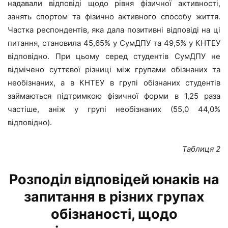
надавали відповіді щодо рівня фізичної активності,
занять спортом та фізично активного способу життя.
Частка респондентів, яка дала позитивні відповіді на ці
питання, становила 45,65% у СумДПУ та 49,5% у КНТЕУ
відповідно. При цьому серед студентів СумДПУ не
відмічено суттєвої різниці між групами обізнаних та
необізнаних, а в КНТЕУ в групі обізнаних студентів
займаються підтримкою фізичної форми в 1,25 раза
частіше, аніж у групі необізнаних (55,0 44,0%
відповідно).
Таблиця
2
Розподіл відповідей юнаків на
запитання в різних групах
обізнаності, щодо