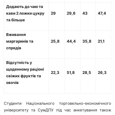
Додають до чаю та
кави 2 ложки цукру
29
29,6
43
47,4
та більше
Вживання
маргаринів та
25,8
44,4
35,8
21,1
спредів
Відсутність у
щоденному раціоні
22,3
51,8
28,5
26,3
свіжих фруктів та
овочів
Студенти Національного торговельно-економічного
університету та СумДПУ під час анкетування також