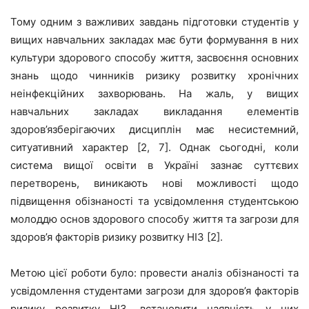
Тому одним з важливих завдань підготовки студентів у
вищих навчальних закладах має бути формування в них
культури здорового способу життя, засвоєння основних
знань щодо чинників ризику розвитку хронічних
неінфекційних захворювань. На жаль, у вищих
навчальних закладах викладання елементів
здоров’язберігаючих дисциплін має несистемний,
ситуативний характер [2, 7]. Однак сьогодні, коли
система вищої освіти в Україні зазнає суттєвих
перетворень, виникають нові можливості щодо
підвищення обізнаності та усвідомлення студентською
молоддю основ здорового способу життя та загрози для
здоров’я факторів ризику розвитку НІЗ [2].
Метою цієї роботи було: провести аналіз обізнаності та
усвідомлення студентами загрози для здоров’я факторів
ризику розвитку НІЗ, встановити наявність у них