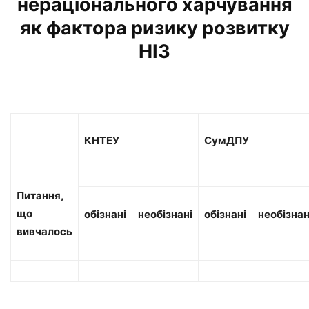
нераціонального харчування
як фактора ризику розвитку
НІЗ
КНТЕУ
СумДПУ
Питання,
що
обізнані
необізнані
обізнані
необізнан
вивчалось