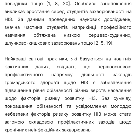
поведінки тощо [1, 8, 20]. Особливе занепокоєння
викликає зростання серед студентів захворюваності на
НІЗ. За даними проведених наукових досліджень,
значна частина студентів наприкінці професійного
навчання обтяжена низкою серцево-судинних,
шлунково-кишкових захворювань тощо [2, 5, 19].
Найкращі світові практики, які базуються на новітніх
фактичних даних, свідчать, що першоосновою
профілактичного напрямку діяльності закладів
громадського здоров’я щодо НІЗ є забезпечення
підвищення рівня обізнаності різних верств населення
щодо факторів ризику розвитку НІЗ. Без сумніву,
покращення обізнаності та усвідомлення молоддю
небезпеки факторів ризику розвитку НІЗ може стати
вагомою складовою профілактичних заходів щодо
хронічних неінфекційних захворювань.