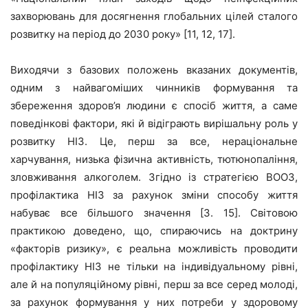
захворювань для досягнення глобальних цілей сталого
розвитку на період до 2030 року» [11, 12, 17].
Виходячи з базових положень вказаних документів,
одним з найвагоміших чинників формування та
збереження здоров’я людини є спосіб життя, а саме
поведінкові фактори, які й відіграють вирішальну роль у
розвитку НІЗ. Це, перш за все, нераціональне
харчування, низька фізична активність, тютюнопаління,
зловживання алкоголем. Згідно із стратегією ВООЗ,
профілактика НІЗ за рахунок зміни способу життя
набуває все більшого значення [3. 15]. Світовою
практикою доведено, що, спираючись на доктрину
«факторів ризику», є реальна можливість проводити
профілактику НІЗ не тільки на індивідуальному рівні,
але й на популяційному рівні, перш за все серед молоді,
за рахунок формування у них потреби у здоровому