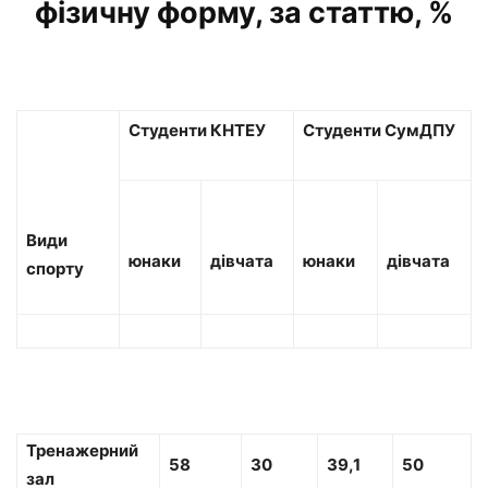
фізичну форму, за статтю, %
Студенти КНТЕУ
Студенти СумДПУ
Види
юнаки
дівчата
юнаки
дівчата
спорту
Тренажерний
58
30
39,1
50
зал