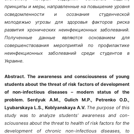
принципы и меры, направленные на повышение уровня
осведомленности и осознания студенческой
молодежью угрозы для здоровья факторов риска
развития хронических неинфекционных заболеваний.
Полученные данные являются основанием для
совершенствования мероприятий по профилактике
неинфекционных заболеваний среди студентов в
Украине.
Abstract. The awareness and consciousness of young
students about the threat of risk factors of development
of non-infectious diseases – modern status of the
problem. Serdyuk A.M., Gulich M.P., Petrenko O.D.,
Lyubarskaya L.S., Koblyanskaya A.V.
The purpose of this
study was to analyze students’ awareness and con-
sciousness about the threat to health of risk factors for the
development of chronic non-infectious diseases, to