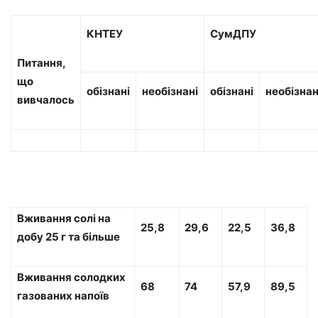
КНТЕУ
СумДПУ
Питання,
що
обізнані
необізнані
обізнані
необізнан
вивчалось
Вживання солі на
25,8
29,6
22,5
36,8
добу 25 г та більше
Вживання солодких
68
74
57,9
89,5
газованих напоїв