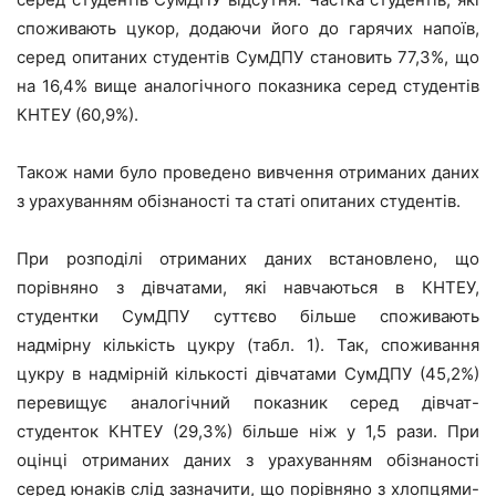
споживають цукор, додаючи його до гарячих напоїв,
серед опитаних студентів СумДПУ становить 77,3%, що
на 16,4% вище аналогічного показника серед студентів
КНТЕУ (60,9%).
Також нами було проведено вивчення отриманих даних
з урахуванням обізнаності та статі опитаних студентів.
При розподілі отриманих даних встановлено, що
порівняно з дівчатами, які навчаються в КНТЕУ,
студентки СумДПУ суттєво більше споживають
надмірну кількість цукру (табл. 1). Так, споживання
цукру в надмірній кількості дівчатами СумДПУ (45,2%)
перевищує аналогічний показник серед дівчат-
студенток КНТЕУ (29,3%) більше ніж у 1,5 рази. При
оцінці отриманих даних з урахуванням обізнаності
серед юнаків слід зазначити, що порівняно з хлопцями-