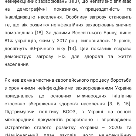
неінфекційних захворювань (НІЗ), що негативно впливає
на демографічні показники, працездатність та
інвалідизацію населення. Особливу загрозу становить
те, що вік розвитку неінфекційних захворювань значно
помолодшав [18]. За даними Всесвітнього Банку, лише
81% українців, яким у 2017 році виповнилось 15 років,
досягнуть 60-річного віку [13]. Цей показник яскраво
демонструє загрозу НІЗ для здоров’я та життя
населення.
Як невід’ємна частина європейського процесу боротьби
з хронічними неінфекційними захворюваннями Україна
приєдналась до основних міжнародних ініціатив
стосовно збереження здоров’я населення [3, 6, 15].
Підтримуючи політику ВООЗ, в Україні на основі
міжнародних документів розроблено і впроваджено
«Стратегію сталого розвитку «Україна – 2020» та
«Національний план заходів щодо неінфекційних