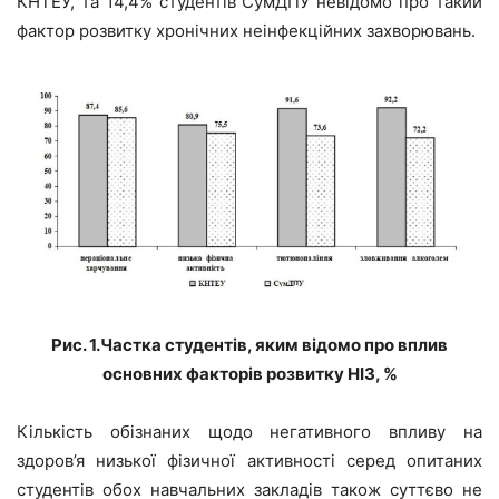
КНТЕУ, та 14,4% студентів СумДПУ невідомо про такий
фактор розвитку хронічних неінфекційних захворювань.
Рис. 1.Частка студентів, яким відомо про вплив
основних факторів розвитку НІЗ, %
Кількість обізнаних щодо негативного впливу на
здоров’я низької фізичної активності серед опитаних
студентів обох навчальних закладів також суттєво не