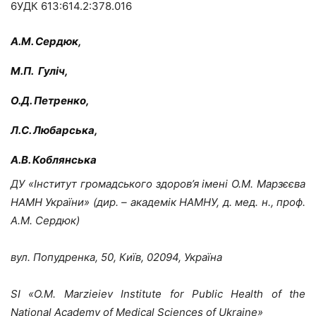
6УДК 613:614.2:378.016
А.М. Сердюк,
М.П. Гуліч,
О.Д. Петренко,
Л.С. Любарська,
А.В. Коблянська
ДУ «Інститут громадського здоров’я імені О.М. Марзєєва
НАМН України» (дир. – академік НАМНУ, д. мед. н., проф.
А.М. Сердюк)
вул. Попудренка, 50, Київ, 02094, Україна
SI «O.M. Marzieiev Institute for Public Health of the
National Academy of Medical Sciences of Ukraine»