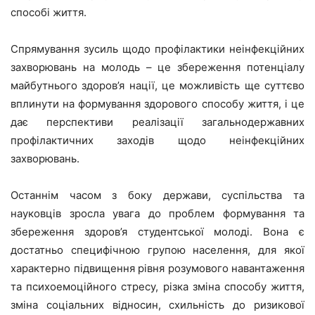
способі життя.
Спрямування зусиль щодо профілактики неінфекційних
захворювань на молодь – це збереження потенціалу
майбутнього здоров’я нації, це можливість ще суттєво
вплинути на формування здорового способу життя, і це
дає перспективи реалізації загальнодержавних
профілактичних заходів щодо неінфекційних
захворювань.
Останнім часом з боку держави, суспільства та
науковців зросла увага до проблем формування та
збереження здоров’я студентської молоді. Вона є
достатньо специфічною групою населення, для якої
характерно підвищення рівня розумового навантаження
та психоемоційного стресу, різка зміна способу життя,
зміна соціальних відносин, схильність до ризикової