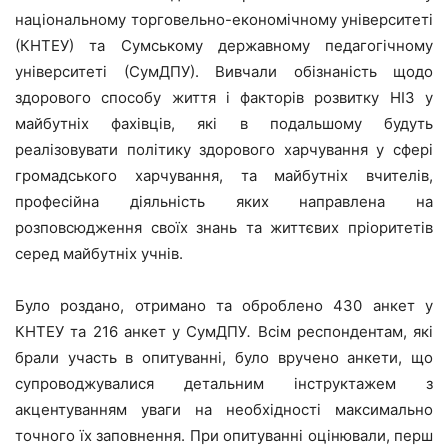
національному торговельно-економічному університеті
(КНТЕУ) та Сумському державному педагогічному
університеті (СумДПУ). Вивчали обізнаність щодо
здорового способу життя і факторів розвитку НІЗ у
майбутніх фахівців, які в подальшому будуть
реалізовувати політику здорового харчування у сфері
громадського харчування, та майбутніх вчителів,
професійна діяльність яких направлена на
розповсюдження своїх знань та життєвих пріоритетів
серед майбутніх учнів.
Було роздано, отримано та оброблено 430 анкет у
КНТЕУ та 216 анкет у СумДПУ
.
Всім респондентам, які
брали участь в опитуванні, було вручено анкети, що
супроводжувалися детальним інструктажем з
акцентуванням уваги на необхідності максимально
точного їх заповнення. При опитуванні оцінювали, перш