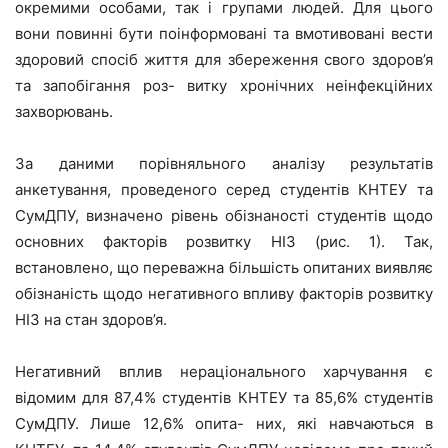
окремими особами, так і групами людей. Для цього
вони повинні бути поінформовані та вмотивовані вести
здоровий спосіб життя для збереження свого здоров’я
та запобігання роз- витку хронічних неінфекційних
захворювань.
За даними порівняльного аналізу результатів
анкетування, проведеного серед студентів КНТЕУ та
СумДПУ, визначено рівень обізнаності студентів щодо
основних факторів розвитку НІЗ (рис. 1). Так,
встановлено, що переважна більшість опитаних виявляє
обізнаність щодо негативного впливу факторів розвитку
НІЗ на стан здоров’я.
Негативний вплив нераціонального харчування є
відомим для 87,4% студентів КНТЕУ та 85,6% студентів
СумДПУ. Лише 12,6% опита- них, які навчаються в