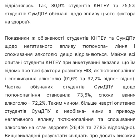
відрізнялась. Так, 80,9% студентів КНТЕУ та 75,5%
студентів СумДПУ обізнані щодо впливу цього фактора
на здоров’я.
Показники ж обізнаності студентів КНТЕУ та СумДПУ
щодо негативного впливу тютюнопа- ління і
споживання алкоголю дещо відрізняються. Майже всі
опитані студенти КНТЕУ при анкетуванні вказали, що їм
відомо про такі фактори розвитку НІЗ, як тютюнопаління
і споживання алкоголю (91,6% та 92,2% відпо- відно).
Частка обізнаних студентів СумДПУ щодо
тютюнопаління становила 73,6%, спожи- вання
алкоголю – 72,2%. Таким чином, більше чверті опитаних
студентів СумДПУ є необізна- ними з приводу
негативного впливу тютюнопаління та споживання
алкоголю на стан здоров’я (26,4% та 27,8% відповідно).
Вищевикладені результати свідчать про досить високий