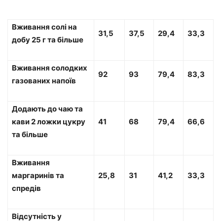
Вживання солі на
31,5
37,5
29,4
33,3
добу 25 г та більше
Вживання солодких
92
93
79,4
83,3
газованих напоїв
Додають до чаю та
кави 2 ложки цукру
41
68
79,4
66,6
та більше
Вживання
маргаринів та
25,8
31
41,2
33,3
спредів
Відсутність у