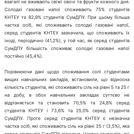
взагалі не вживають свіжі овочі та фрукти кожного дня.
Солодкі газовані напої споживають 75% студентів
КНТЕУ та 82,9% студентів СумДПУ. При цьому більша
частка осіб, які споживають солодкі газовані напої,
серед студентів КНТЕУ зазначила, що споживають їх
іноді, періодично (41,2%), у той час, як серед студентів
СумДПУ більшість споживає солодкі газовані напої
постійно (45,4%).
Порівнюючи дані щодо споживання солі студентами
вищих навчальних закладів, встановили, що відносна
кількість студентів, які споживають сіль на рівні 5 та 25 г
на добу, в обох навчальних закладах суттєво не
відрізняється та становить 70,5% та 24,8% серед
студентів КНТЕУ і 73,6% та 25,0% серед студентів
СумДПУ. Проте серед студентів КНТЕУ є незначна
частка осіб, які споживають сіль на рівні 35 г (3,5%), яка
серед студентів СумДПУ відсутня. Частка студентів, які