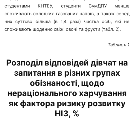
студентами КНТЕУ, студенти СумДПУ менше
споживають солодких газованих напоїв, а також серед
них суттєво більша (в 1,4 раза) частка осіб, які не
споживають щоденно свіжі овочі та фрукти (табл. 2).
Таблиця
1
Розподіл відповідей дівчат на
запитання в різних групах
обізнаності, щодо
нераціонального харчування
як фактора ризику розвитку
НІЗ, %