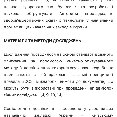
навичок здорового способу життя та розробити і
науково обґрунтувати Алгоритм впровадження
здоров’язберігаючих освітніх технологій у навчальний
процес вищих навчальних закладів України
МАТЕРІАЛИ ТА МЕТОДИ ДОСЛІДЖЕНЬ
Дослідження проводилося на основі стандартизованого
опитування за допомогою анкетно-опитувального
методу. У дослідженнях використовувалася розроблена
нами анкета, в якій враховано загальні принципи і
правила ВООЗ, міжнародні вимоги до документів, що
можуть бути використані при проведенні епідеміоло-
гічних досліджень [4, 9, 10, 14].
Соціологічне дослідження проведено у двох вищих
навчальних закладах України – Київському