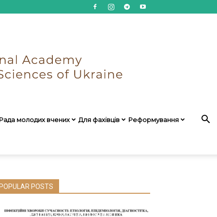
Рада молодих вчених
Для фахівців
Реформування
POPULAR POSTS
Науково-практична онлайн-
конференція з міжнародною