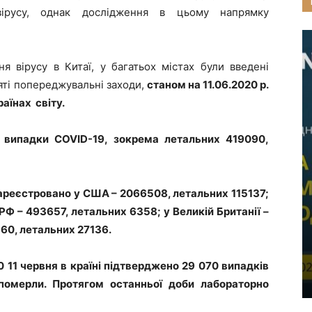
вірусу, однак дослідження в цьому напрямку
 вірусу в Китаї, у багатьох містах були введені
яті попереджувальні заходи,
станом на 11.06.2020 р.
раїнах світу.
2 випадки COVID-19, зокрема летальних 419090,
зареєстровано у США – 2066508, летальних 115137;
 РФ – 493657, летальних 6358; у Великій Британії –
360, летальних 27136.
 11 червня в країні підтверджено 29 070 випадків
померли. Протягом останньої доби лабораторно