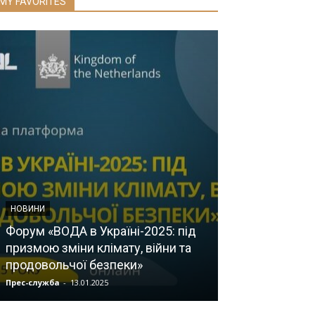
MY FAVORITES
НОВИНИ
Форум «ВОДА в Україні-2025: під
ІНФОРМАЦІЯ ДЛЯ
призмою зміни клімату, війни та
продовольчої безпеки»
Як уберегтися
Прес-служба
-
13.01.2025
Прес-служба
-
05.0