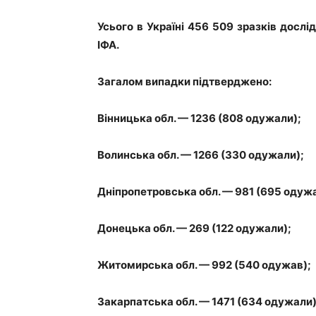
Усього в Україні 456 509 зразків дос
ІФА.
Загалом випадки підтверджено:
Вінницька обл. — 1236 (808 одужали);
Волинська обл. — 1266 (330 одужали);
Дніпропетровська обл. — 981 (695 одуж
Донецька обл. — 269 (122 одужали);
Житомирська обл. — 992 (540 одужав);
Закарпатська обл. — 1471 (634 одужали)