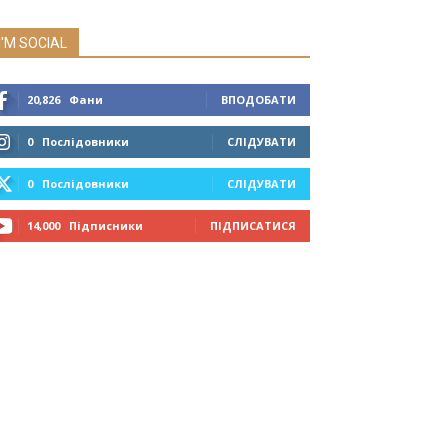
I'M SOCIAL
20,826
Фани
ВПОДОБАТИ
0
Послідовники
СЛІДУВАТИ
0
Послідовники
СЛІДУВАТИ
14,000
Підписники
ПІДПИСАТИСЯ