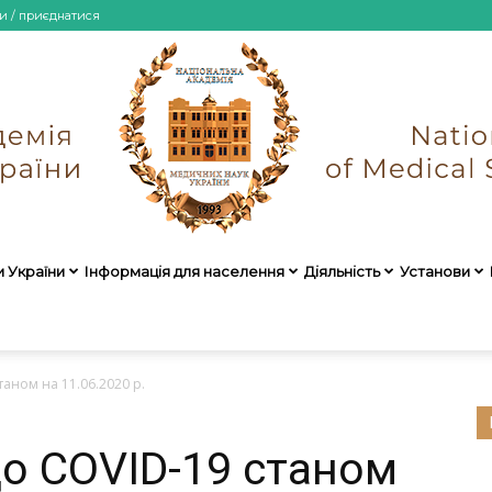
и / приєднатися
и України
Інформація для населення
Діяльність
Установи
НАМН
аном на 11.06.2020 р.
о COVID-19 станом
України