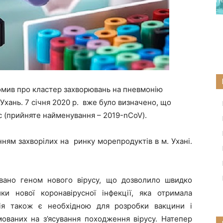
ідомив про кластер захворювань на пневмонію
і Ухань. 7 січня 2020 р. вже було визначено, що
с (прийняте найменування – 2019-nCoV).
ням захворілих на ринку морепродуктів в м. Ухані.
овано геном нового вірусу, що дозволило швидко
ки нової коронавірусної інфекції, яка отримала
ція також є необхідною для розробки вакцини і
мованих на з’ясування походження вірусу. Натепер