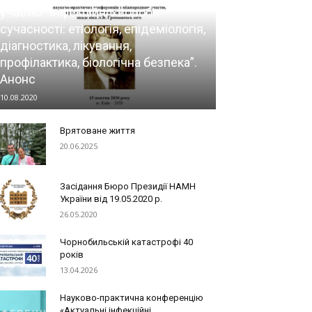
участю “Інфекційні хвороби
сучасності: етіологія, епідеміологія,
діагностика, лікування,
профілактика, біологічна безпека”.
Анонс
10.08.2020
Врятоване життя
20.06.2025
Засідання Бюро Президії НАМН
України від 19.05.2020 р.
26.05.2020
Чорнобильській катастрофі 40
років
13.04.2026
Науково-практична конференцію
«Актуальні інфекційні