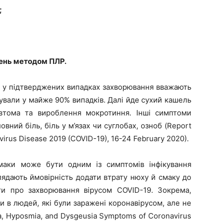
;
ень методом ПЛР.
у підтверджених випадках захворювання вважають
ували у майже 90% випадків. Далі йде сухий кашель
 втома та вироблення мокротиння. Інші симптоми
вний біль, біль у м’язах чи суглобах, озноб (Report
irus Disease 2019 (COVID-19), 16-24 February 2020).
смаки може бути одним із симптомів інфікування
лядають ймовірність додати втрату нюху й смаку до
ити про захворювання вірусом COVID-19. Зокрема,
ли в людей, які були заражені коронавірусом, але не
, Hyposmia, and Dysgeusia Symptoms of Coronavirus