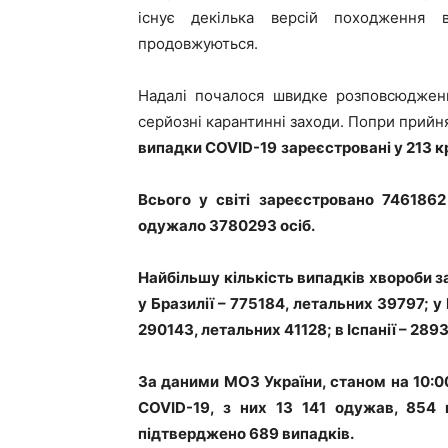
існує декілька версій походження 
продовжуються.
Надалі почалося швидке розповсюдження
серйозні карантинні заходи. Попри прийн
випадки
COVID
-19
зареєстровані у 213 к
Всього у світі зареєстровано 746186
одужало 3780293 осіб.
Найбільшу кількість випадків хвороби 
у Бразилії – 775184, летальних 39797; у
290143, летальних 41128; в Іспанії – 289
За даними МОЗ України, станом на 10:00
COVID-19, з них 13 141 одужав, 854 
підтверджено 689 випадків.