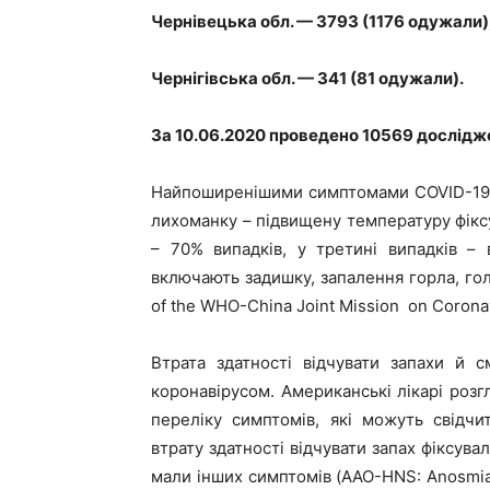
Чернівецька обл. — 3793 (1176 одужали)
Чернігівська обл. — 341 (81 одужали).
За 10.06.2020 проведено 10569 дослідж
Найпоширенішими симптомами COVID-19 
лихоманку – підвищену температуру фікс
– 70% випадків, у третині випадків –
включають задишку, запалення горла, голо
of the WHO-China Joint Mission on Coronav
Втрата здатності відчувати запахи й 
коронавірусом. Американські лікарі розг
переліку симптомів, які можуть свідч
втрату здатності відчувати запах фіксува
мали інших симптомів (AAO-HNS: Anosmia