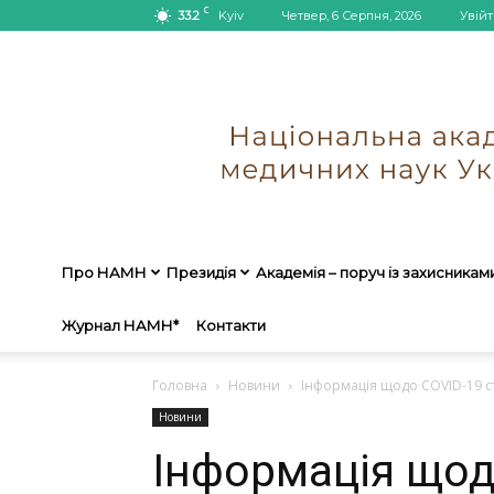
C
33.2
Kyiv
Четвер, 6 Серпня, 2026
Увійт
Про НАМН
Президія
Академія – поруч із захисникам
Журнал НАМН*
Контакти
Головна
Новини
Інформація щодо COVID-19 ст
Новини
Інформація щод