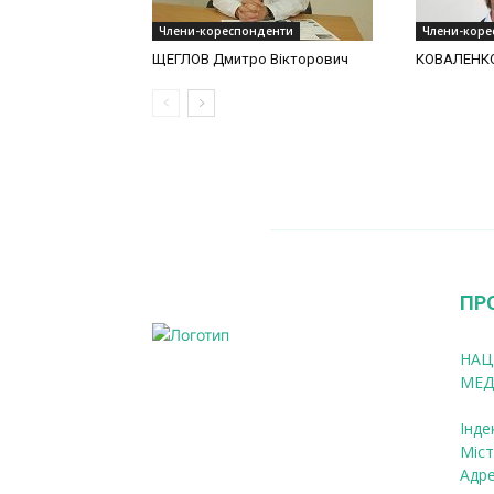
Члени-кореспонденти
Члени-коре
ЩЕГЛОВ Дмитро Вікторович
КОВАЛЕНКО
ПР
НАЦ
МЕД
Інде
Міст
Адре