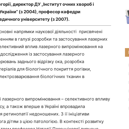
горії, директор ДУ „Інститут очних хвороб і
 України” (з 2004), професор кафедри
дичного університету (з 2007).
сновні напрямки наукової діяльності присвячені
нням в галузі розробки та застосування лазерних
селективний вплив лазерного випромінювання на
дослідження із застосування лазерного
рювань заднього відрізку ока, розробка
еріалів для біологічного покриття рогівки,
лектрозварювання біологічних тканин в
і лазерного випромінювання – селективного впливу
у, а також вперше в Україні впровадила
 ретинопатії недоношених. З ії ініціативи
га дітям з цією патологією. В контексті розвитку
цтвом професора Наталії Пасєчнікової вивчено,