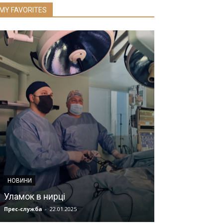
MY FAVORITES
НОВИНИ МЕДИЦИ
НОВИНИ
Трансплантаці
Уламок в нирці
минуле та ма
Прес-служба
-
22.01.2025
Мозок
-
08.07.2019