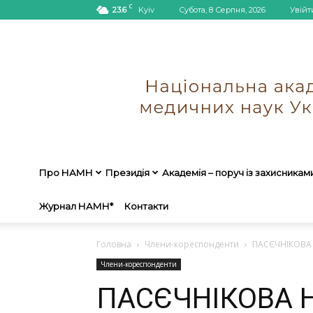
C
23.6
Kyiv
Субота, 8 Серпня, 2026
Увійт
Про НАМН
Президія
Академія – поруч із захисникам
Журнал НАМН*
Контакти
Головна
Члени-кореспонденти
ПАСЄЧНІКОВА 
Члени-кореспонденти
ПАСЄЧНІКОВА Н