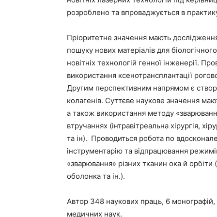
розроблено та впроваджується в практик
Пріоритетне значення мають дослідження,
пошуку нових матеріалів для біологічного
новітніх технологій генної інженерії. П
використання ксенотрансплантації рогової
Другим перспективним напрямом є створе
колагенів. Суттєве наукове значення мают
а також використання методу «зварювання
втручаннях (інтравітреальна хірургія, хі
та ін). Проводиться робота по вдоскона
інструментарію та відпрацювання режимі
«зварювання» різних тканин ока й орбіти (
оболонка та ін.).
Автор 348 наукових праць, 6 монографій, 3
медичних наук.