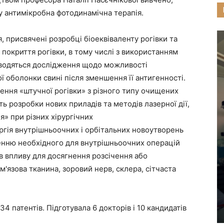
у антимікробна фотодинамічна терапія.
 присвячені розробці біоеквіваленту рогівки та
 покриття рогівки, в тому числі з використанням
роводяться дослідження щодо можливості
 оболонки свині після зменшення її антигенності.
ння «штучної рогівки» з різного типу очищених
ь розробки нових приладів та методів лазерної дії,
» при різних хірургічних
рургія внутрішньоочних і орбітальних новоутворень
ленню необхідного для внутрішньоочних операцій
в впливу для досягнення розсічення або
м'язова тканина, зоровий нерв, склера, сітчаста
4 патентів. Підготувала 6 докторів і 10 кандидатів