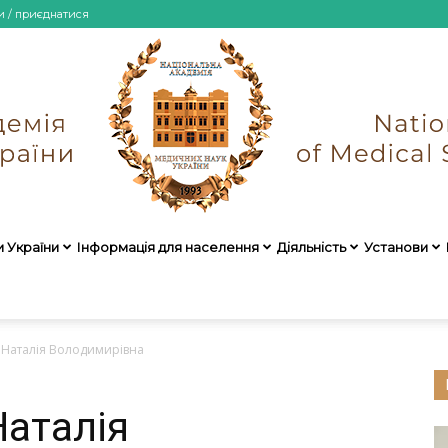
и / приєднатися
и України
Інформація для населення
Діяльність
Установи
НАМН
Наталія Володимирівна
аталія
України