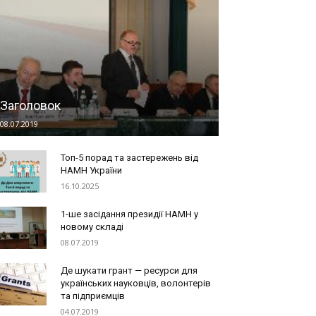
Заголовок
08.07.2019
Топ-5 порад та застережень від
НАМН України
16.10.2025
1-ше засідання президії НАМН у
новому складі
08.07.2019
Де шукати грант — ресурси для
українських науковців, волонтерів
та підприємців
04.07.2019