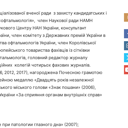
ціалізованої вченої ради з захисту кандидатських і
 «офтальмологія», член Наукової ради НАМН
укового Центру НАН України, консультант
їни, член комітету з Державних премій України в
ства офтальмологів України, член Королівської
опейського товариства фахівців із сітківки
фтальмологів, головний редактор журналу
ійних колегій чотирьох фахових журналів.
06, 2012, 2017), нагороджена Почесною грамотою
ілейною медаллю «Двадцять років незалежної
ського міського голови «Знак пошани» (2006),
 України «За сприяння органам внутрішніх справ»
при патологии глазного дна» (2007);