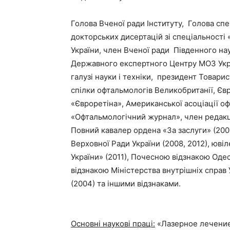
Голова Вченої ради Інституту, Голова спе
докторських дисертацій зі спеціальності
України, член Вченої ради Південного на
Державного експертного Центру МОЗ Укра
галузі науки і техніки, президент Товари
спілки офтальмологів Великобританії, Євр
«Євроретіна», Американської асоціації о
«Офтальмологічний журнал», член редакц
Повний кавалер ордена «За заслуги» (20
Верховної Ради України (2008, 2012), юв
України» (2011), Почесною відзнакою Оде
відзнакою Міністерства внутрішніх справ
(2004) та іншими відзнаками.
Основні наукові праці:
«Лазерное лечение 