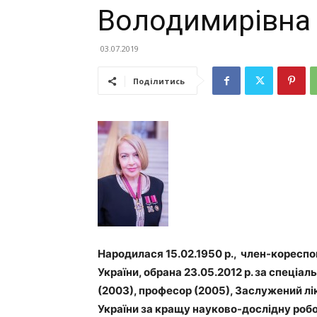
Володимирівна
03.07.2019
Поділитись
Народилася 15.02.1950 р., член-коресп
України, обрана 23.05.2012 р. за спеціа
(2003), професор (2005), Заслужений лі
України за кращу науково-дослідну роб