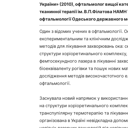
України» (2010), офтальмолог вищої кате
тканинної терапії ім. В.П.Філатова НАМН
офтальмології Одеського державного ме
Один з відомих учених в офтальмології. О
експериментальним та клінічним дослідже
методів для лікування захворювань ока: 
структури хоріоретинального комплексу, 
фемтосекундного лазера в лікуванні захво
біоеквіваленту рогівки та пошук нових мат
дослідження методів високочастотного е
офтальмології.
Заснувала новий напрямок у використанн
на структури хоріоретинального комплекс
транспупілярну термотерапію та лікування
організована в Україні невідкладна допомо
новітніх лазерних технологій під керівни