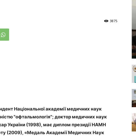
3875
ондент Національної академії медичних наук
льністю "офтальмологія"; доктор медичних наук
кар України (1998), має диплом президії НАМН
оту (2009), «Медаль Академії Медичних Наук