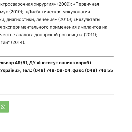
ктросварочная хирургия» (2009); «Первичная
му» (2010); «Диабетическая макулопатия.
, диагностики, лечения» (2010); «Результаты
я экспериментального применения имплантов на
честве аналога донорской роговицы» (2011);
ии" (2014).
львар 49/51, ДУ «Інститут очних хвороб і
 України», Тел.: (048) 748-08-04, факс (048) 746 55