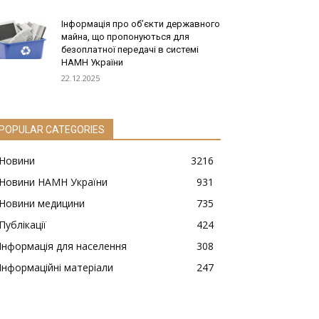
Інформація про обʼєкти державного
майна, що пропонуються для
безоплатної передачі в системі
НАМН України
22.12.2025
POPULAR CATEGORIES
Новини
3216
Новини НАМН України
931
Новини медицини
735
Публікації
424
Інформація для населення
308
Інформаційні матеріали
247