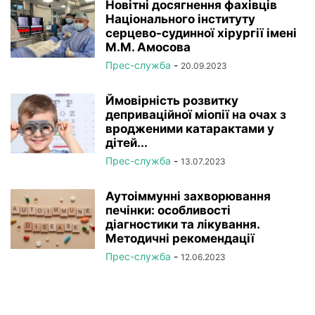
Новітні досягнення фахівців
Національного інституту
серцево-судинної хірургії імeні
М.М. Амосова
Прес-служба
-
20.09.2023
Ймовірність розвитку
деприваційної міопії на очах з
вродженими катарактами у
дітей...
Прес-служба
-
13.07.2023
Аутоіммунні захворювання
печінки: особливості
діагностики та лікування.
Методичні рекомендації
Прес-служба
-
12.06.2023