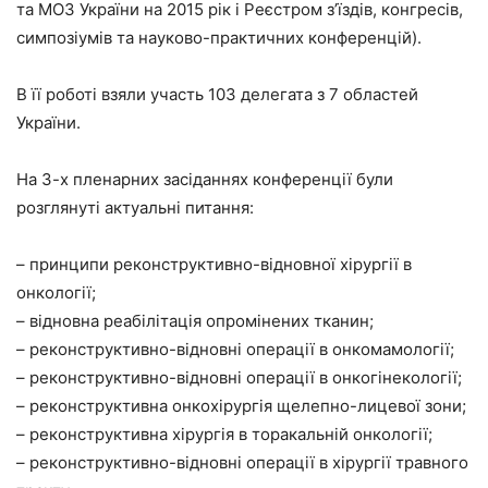
та МОЗ України на 2015 рік і Реєстром з’їздів, конгресів,
симпозіумів та науково-практичних конференцій).
В її роботі взяли участь 103 делегата з 7 областей
України.
На 3-х пленарних засіданнях конференції були
розглянуті актуальні питання:
– принципи реконструктивно-відновної хірургії в
онкології;
– відновна реабілітація опромінених тканин;
– реконструктивно-відновні операції в онкомамології;
– реконструктивно-відновні операції в онкогінекології;
– реконструктивна онкохірургія щелепно-лицевої зони;
– реконструктивна хірургія в торакальній онкології;
– реконструктивно-відновні операції в хірургії травного