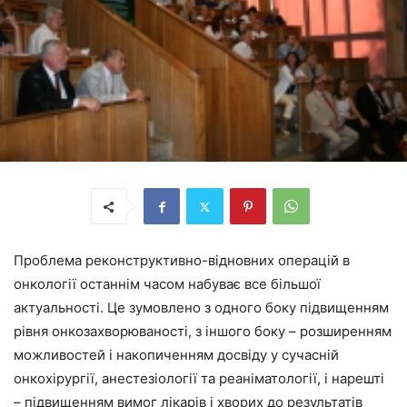
Проблема реконструктивно-відновних операцій в
онкології останнім часом набуває все більшої
актуальності. Це зумовлено з одного боку підвищенням
рівня онкозахворюваності, з іншого боку – розширенням
можливостей і накопиченням досвіду у сучасній
онкохірургії, анестезіології та реаніматології, і нарешті
– підвищенням вимог лікарів і хворих до результатів