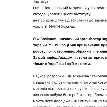
інститут
( нині Національний медичний університет
кафедрі урології цього інституту,
де пройшов шлях від асистента до завідув
урології НАМН України.
О.Ф.Возіанов – визначний організатор на
України.
У 1993 році був призначений пр
роботу по її створенню, обраний її перш
За цей період Академія стала авторите
тільки в Україні, а і за її межами.
Наукові розробки О.Ф.Возіанова становля
медицину. Головні напрями його наукової
методів діагностики та хірургічного ліку
визнання набули його роботи з проблем п
мають його дослідження з вивчення кліти