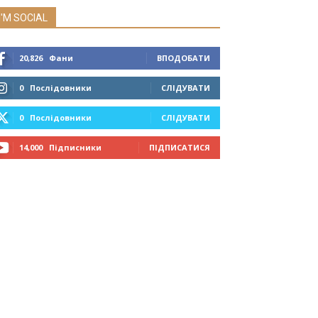
I'M SOCIAL
20,826
Фани
ВПОДОБАТИ
0
Послідовники
СЛІДУВАТИ
0
Послідовники
СЛІДУВАТИ
14,000
Підписники
ПІДПИСАТИСЯ