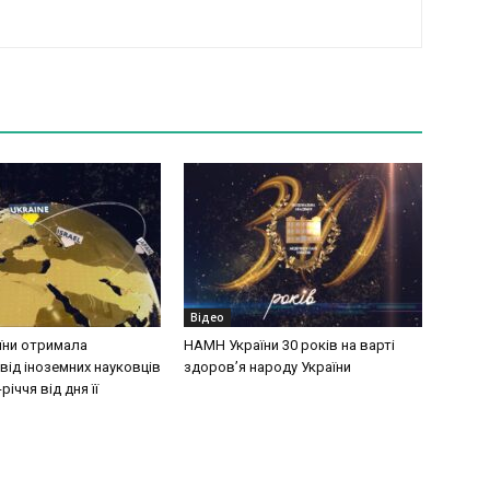
Відео
їни отримала
НАМН України 30 років на варті
від іноземних науковців
здоров’я народу України
річчя від дня її