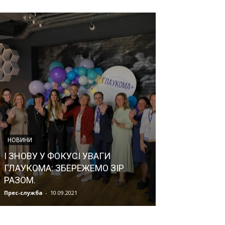
НОВИНИ
НОВИНИ
І ЗНОВУ У ФОКУСІ УВАГИ
Пішов з життя
ГЛАУКОМА: ЗБЕРЕЖЕМО ЗІР
Олександрови
РАЗОМ.
2020)
Прес-служба
-
10.09.2021
Прес-служба
-
08.0