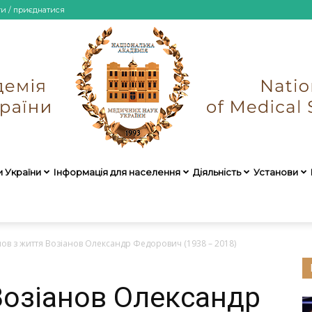
ти / приєднатися
и України
Інформація для населення
Діяльність
Установи
НАМН
ов з життя Возіанов Олександр Федорович (1938 – 2018)
Возіанов Олександр
України