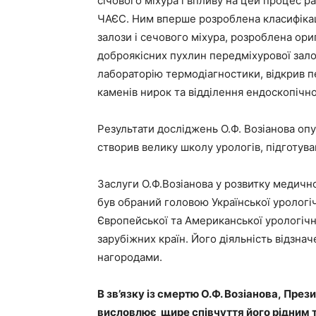
січового міхура і впливу на цей процес р
ЧАЄС. Ним вперше розроблена класифікац
залози і сечового міхура, розроблена ор
доброякісних пухлин передміхурової залоз
лабораторію термодіагностики, відкрив 
каменів нирок та відділення ендоскопічної
Результати досліджень О.Ф. Возіанова опу
створив велику школу урологів, підготува
Заслуги О.Ф.Возіанова у розвитку медичної
був обраний головою Української урологі
Європейської та Американської урологічн
зарубіжних країн. Його діяльність відзн
нагородами.
В зв’язку із смертю О.Ф. Возіанова, Пре
висловлює щире співчуття його рідним 