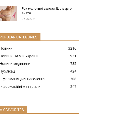
Рак молочної залози. Що варто
знати
07.06.2024
POPULAR CATEGORIES
Новини
3216
Новини НАМН України
931
Новини медицини
735
Публікації
424
Інформація для населення
308
Інформаційні матеріали
247
MY FAVORITES