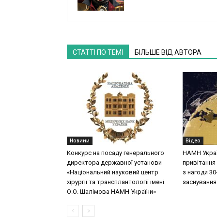
СТАТТІ ПО ТЕМІ
БІЛЬШЕ ВІД АВТОРА
Новини
Відео
Конкурс на посаду генерального
НАМН Укра
директора державної установи
привітання 
«Національний науковий центр
з нагоди 30-
хірургії та трансплантології імені
заснування
О.О. Шалімова НАМН України»