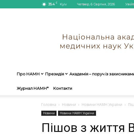
C
35.4
Kyiv
Четвер, 6 Серпня, 2026
Увій
Про НАМН
Президія
Академія – поруч із захисникам
Журнал НАМН*
Контакти
Головна
Новини
Новини НАМН України
Піш
Новини
Новини НАМН України
Пішов з життя 