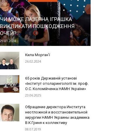
ЧИ МОЖЕ ЛАЗЕРНА ІГРАШКА
ВИКЛИКАТИ ПОШКОДЖЕННЯ
ОЧЕЙ?
29.01.2024
Кила Морган’ї
26.02.2024
65 років Державній установі
«Інститут отоларингології ім. проф.
О.С. Коломійченка НАМН України»
23.06.2025
Обращение директора Института
неотложной и восстановительной
хирургии НАМН Украины академика
В.К.Гриня к коллективу
08.07.2019