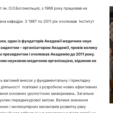
 ім. О.О.Богомольця), з 1968 року працював на
ача кафедри. З 1987 по 2011 рік очолював Інститут
уки, один із фундаторів Академії медичних наук
езидентом – організатором Академії, провів велику
им президентом і очолював Академію до 2011 року.
тною науковою медичною організацією, відомою не
ть вагомий внесок у фундаментальну і прикладну
 діяльності пов’язані з розробкою нових ефективних
вання основних урологічних захворювань. Загальне
ухлин передміхурової залози. Велике значення
нних і молекулярних механізмів розвитку раку