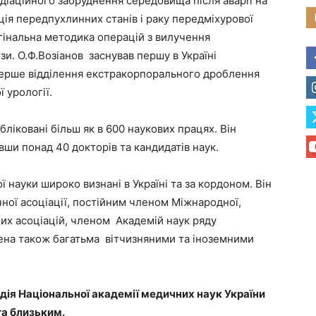
адіаційного забруднення середовища після аварії на
ія передпухлинних станів і раку передміхурової
игінальна методика операцій з вилучення
и. О.Ф.Возіанов заснував першу в Україні
перше відділення екстракорпорального дроблення
 урології.
бліковані більш як в 600 наукових працях. Він
вши понад 40 докторів та кандидатів наук.
 науки широко визнані в Україні та за кордоном. Він
чної асоціації, постійним членом Міжнародної,
их асоціацій, членом Академій наук ряду
ачена також багатьма вітчизняними та іноземними
зидія Національної академії медичних наук України
та близьким.