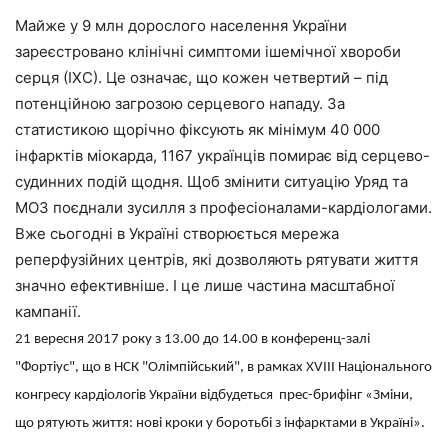
Майже у 9 млн дорослого населення України
зареєстровано клінічні симптоми ішемічної хвороби
серця (ІХС). Це означає, що кожен четвертий – під
потенційною загрозою серцевого нападу. За
статистикою щорічно фіксують як мінімум 40 000
інфарктів міокарда, 1167 українців помирає від серцево-
судинних подій щодня. Щоб змінити ситуацію Уряд та
МОЗ поєднали зусилля з професіоналами-кардіологами.
Вже сьогодні в Україні створюється мережа
реперфузійних центрів, які дозволяють рятувати життя
значно ефективніше. І це лише частина масштабної
кампанії.
21 вересня 2017 року з 13.00 до 14.00 в конференц-залі
"Фортіус", що в НСК "Олімпійський",
в рамках XVIII Національного
конгресу кардіологів України
відбудеться
прес-брифінг «Зміни,
що рятують життя: нові кроки у боротьбі з інфарктами в Україні».