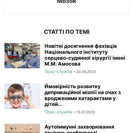
Мозок
СТАТТІ ПО ТЕМІ
Новітні досягнення фахівців
Національного інституту
серцево-судинної хірургії імeні
М.М. Амосова
Прес-служба
-
20.09.2023
Ймовірність розвитку
деприваційної міопії на очах з
вродженими катарактами у
дітей...
Прес-служба
-
13.07.2023
Аутоіммунні захворювання
печінки: особливості