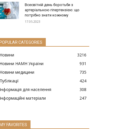
Всесвітній день боротьби з
артеріальною гіпертензією: що
потрібно знати кожному
17.05.2023
POPULAR CATEGORIES
Новини
3216
Новини НАМН України
931
Новини медицини
735
Публікації
424
Інформація для населення
308
Інформаційні матеріали
247
MY FAVORITES