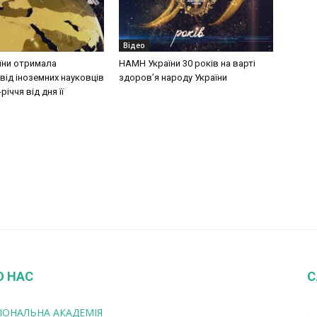
Відео
їни отримала
НАМН України 30 років на варті
від іноземних науковців
здоров’я народу України
річчя від дня її
О НАС
С
ІОНАЛЬНА АКАДЕМІЯ