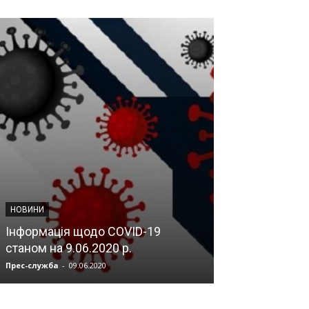
НОВИНИ НАМН УКР
НОВИНИ
НПК «Травма
Інформація щодо COVID-19
центральної 
станом на 9.06.2020 р.
нервової сис
Прес-служба
-
09.06.2020
Мозок
-
08.07.2019