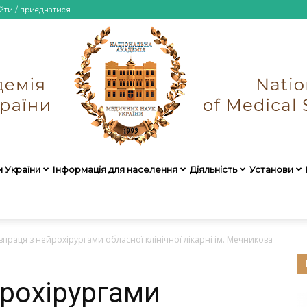
йти / приєднатися
и України
Інформація для населення
Діяльність
Установи
НАМН
впраця з нейрохірургами обласної клінічної лікарні ім. Мечникова
йрохірургами
України