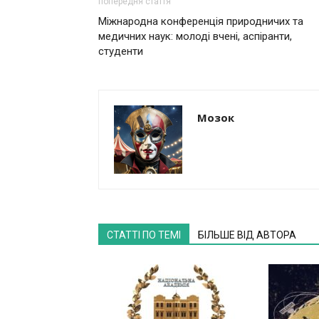
попередня стаття
Міжнародна конференція природничих та
медичних наук: молоді вчені, аспіранти,
студенти
Мозок
СТАТТІ ПО ТЕМІ
БІЛЬШЕ ВІД АВТОРА