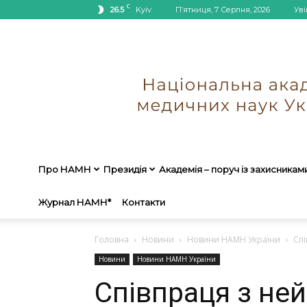
C
26.5
Kyiv
П’ятниця, 7 Серпня, 2026
Уві
Про НАМН
Президія
Академія – поруч із захисникам
Журнал НАМН*
Контакти
Головна
Новини
Новини НАМН України
Спі
Новини
Новини НАМН України
Співпраця з не