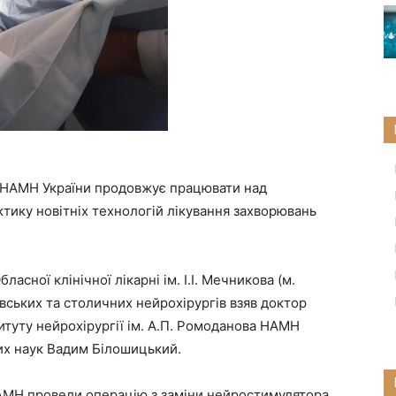
ва НАМН України продовжує працювати над
ктику новітніх технологій лікування захворювань
асної клінічної лікарні ім. І.І. Мечникова (м.
овських та столичних нейрохірургів взяв доктор
итуту нейрохірургії ім. А.П. Ромоданова НАМН
их наук Вадим Білошицький.
НАМН провели операцію з заміни нейростимулятора