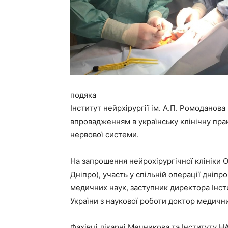
подяка
Інститут нейрхірургії ім. А.П. Ромодано
впровадженням в українську клінічну пра
нервової системи.
На запрошення нейрохірургічної клініки Обл
Дніпро), участь у спільній операції дніпр
медичних наук, заступник директора Інст
України з наукової роботи доктор медичн
Фахівці лікарні Мечникова та Інституту 