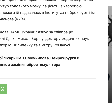
уктур головного мозку, пацієнтці з хворобою
помога їй надавалась в Інститутах нейрохірургії ім.
оданова (Київ).
данова НАМН України" дякує за співпрацю
і Дзяк і Миколі Зоріну, доктору медичних наук
ригорію Пилипенку та Дмитру Романусі.
 лікарні ім. І.І. Мечникова. Нейрохірурги В.
ацію з заміни нейростимулятора