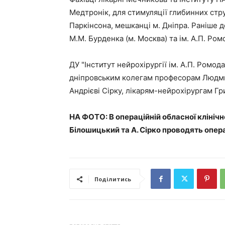
Медтронік, для стимуляції глибинних стр
Паркінсона, мешканці м. Дніпра. Раніше до
М.М. Бурденка (м. Москва) та ім. А.П. Ром
ДУ "Інститут нейрохірургії ім. А.П. Ромо
дніпровським колегам професорам Людмил
Андрієві Сірку, лікарям-нейрохірургам Г
НА ФОТО: В операційній обласної клінічної
Білошицький та А. Сірко проводять опер
Поділитись