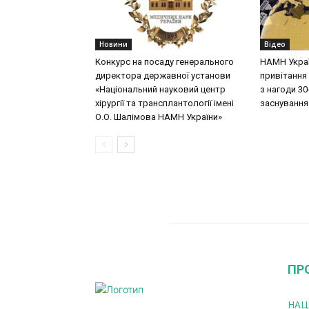
Новини
Відео
Конкурс на посаду генерального
НАМН Укра
директора державної установи
привітання 
«Національний науковий центр
з нагоди 30-
хірургії та трансплантології імені
заснування
О.О. Шалімова НАМН України»
ПР
НАЦ