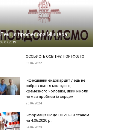
Лекція професора Мінцера
08.07.2019
ОСОБИСТЕ ОСВІТНЄ ПОРТФОЛІО
03.06.2022
Інфекційний ендокардит ледь не
забрав життя молодого,
кремезного чоловіка, який ніколи
не мав проблем із серцем
25.06.2024
Інформація щодо COVID-19 станом
на 4.06.2020 р.
04.06.2020