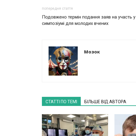
попередня стаття
Подовжено термін подання заяв на участь у
симпозіумі для молодих вчених
Мозок
СТАТТІ ПО ТЕМІ
БІЛЬШЕ ВІД АВТОРА