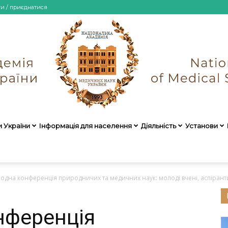
ти / приєднатися
и України
Інформація для населення
Діяльність
Установи
НАМН
одна конференція природничих та медичних наук: молоді вчені, аспіранти
нференція
України