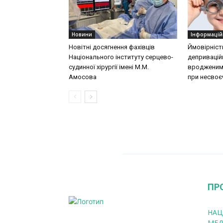
Новини
Інформацій
Новітні досягнення фахівців
Ймовірніст
Національного інституту серцево-
деприваційн
судинної хірургії імeні М.М.
вродженими
Амосова
при несвоєч
ПР
НАЦ
МЕД