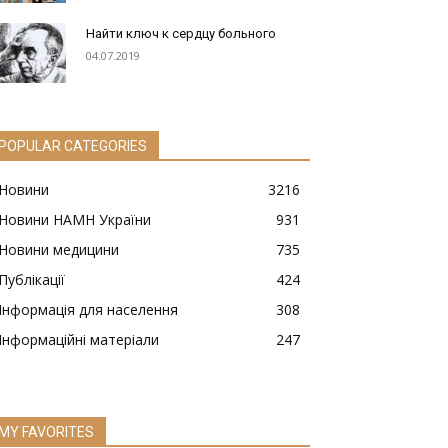
Найти ключ к сердцу больного
04.07.2019
POPULAR CATEGORIES
Новини
3216
Новини НАМН України
931
Новини медицини
735
Публікації
424
Інформація для населення
308
Інформаційні матеріали
247
MY FAVORITES