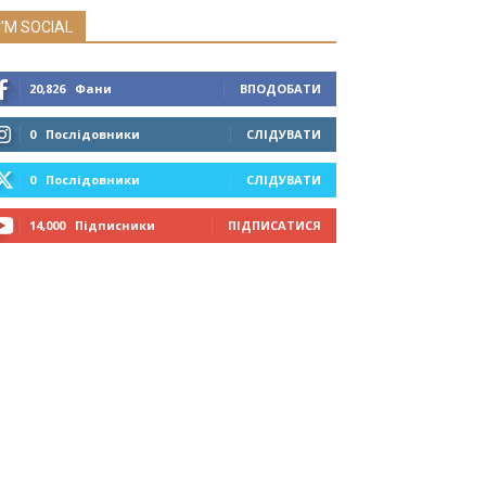
I'M SOCIAL
20,826
Фани
ВПОДОБАТИ
0
Послідовники
СЛІДУВАТИ
0
Послідовники
СЛІДУВАТИ
14,000
Підписники
ПІДПИСАТИСЯ