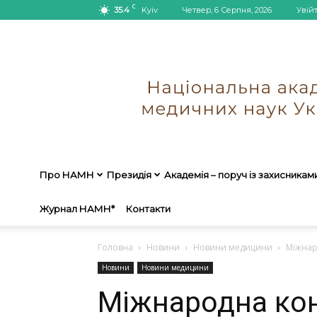
C
35.4
Kyiv
Четвер, 6 Серпня, 2026
Увій
Про НАМН
Президія
Академія – поруч із захисникам
Журнал НАМН*
Контакти
Головна
Новини
Новини медицини
Міжнар
Новини
Новини медицини
Міжнародна ко