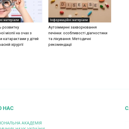
ні матеріали
Інформаційні матеріали
ь розвитку
Аутоіммунні захворювання
ої міопії на очах з
печінки: особливості діагностики
 катарактами у дітей
та лікування. Методичні
асній хірургії
рекомендації
О НАС
С
ІОНАЛЬНА АКАДЕМІЯ
ИЧНИХ НАУК УКРАЇНИ