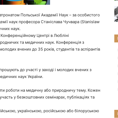
тронатом Польської Академії Наук – за особистого
емії наук професора Станіслава Чучвара (Stanislaw
чних наук.
у Конференційному Центрі в Любліні
родничих та медичних наук. Конференція з
олодих вчених до 35 років, студентів та аспірантів
рошують до участі у заході і молодих вчених з
медичних наук України.
ти роботи на медичну або природничу тему. Кожен
участь у безкоштовних семінарах, публікаціях та
ійською, українською, російською або білоруською