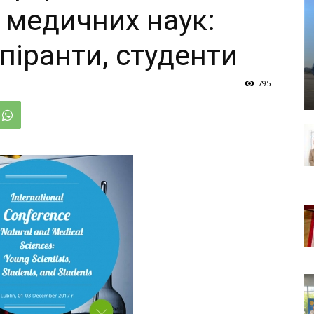
 медичних наук:
спіранти, студенти
795