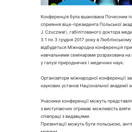
Конференція була вшанована Почесним па
сприяння віце-президента Польської акад
),
J. Czuczwar
габілітованого доктора меди
З 1 по 3 грудня 2017 року в Люблінськом
відбудеться Міжнародна конференція при
навчальними семінарами розрахована на м
у галузі природничих і медичних наук.
Організатори міжнародної конференції зап
наукових установ Національної академії 
Учасники конференції можуть представля
з виступаючих отримає можливість взяти 
співпраці з видавцями.
Презентації можуть бути польською, англ
мовами.