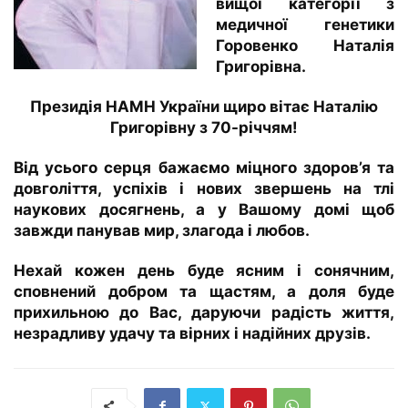
вищої категорії з
медичної генетики
Горовенко Наталія
Григорівна.
Президія НАМН України щиро вітає Наталію
Григорівну з 70-річчям!
Від усього серця бажаємо міцного здоров’я та
довголіття, успіхів і нових звершень на тлі
наукових досягнень, а у Вашому домі щоб
завжди панував мир, злагода і любов.
Нехай кожен день буде ясним і сонячним,
сповнений добром та щастям, а доля буде
прихильною до Вас, даруючи радість життя,
незрадливу удачу та вірних і надійних друзів.