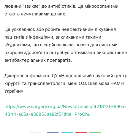
людини “звикає” до антибіотиків. Це мікроорганізми
стають нечутливими до них.
Це ускладнює або робить неефективним лікування
пацієнтів з інфекціями, викликаними такими
збудниками, що є серйозною загрозою для системи
охорони здоров’я та потребує оптимізації використання
антибактеріальних препаратів.
Джерело інформації: ДУ «Національний науковий центр
хірургії та трансплантології імені О.О. Шалімова НАМН
України»
https://www.surgery.org.ua/News/Details/f4218139-890a-
4344-a05a-e58853aa82f5?title=ProChu