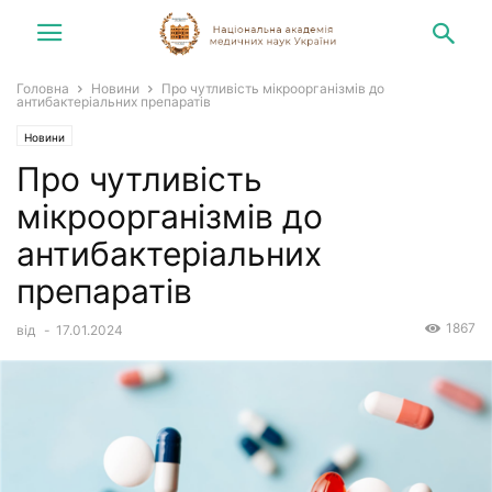
Головна
Новини
Про чутливість мікроорганізмів до
антибактеріальних препаратів
Новини
Про чутливість
мікроорганізмів до
антибактеріальних
препаратів
1867
від
-
17.01.2024