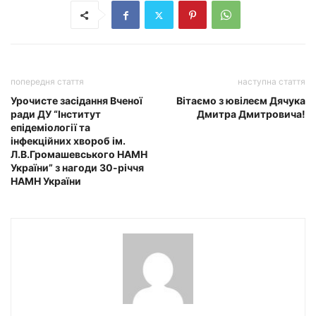
попередня стаття
наступна стаття
Урочисте засідання Вченої
Вітаємо з ювілеєм Дячука
ради ДУ “Інститут
Дмитра Дмитровича!
епідеміології та
інфекційних хвороб ім.
Л.В.Громашевського НАМН
України” з нагоди 30-річчя
НАМН України