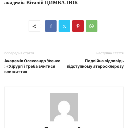
академік Віталій ЦИМБАЛЮК
попередня стаття
наступна стаття
Академік Олександр Усенко
Подвійна відповідь
: «Хірургії треба вчитися
підступному атеросклерозу
все життя»