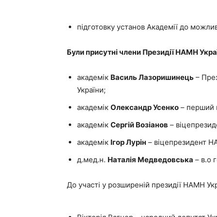
підготовку установ Академії до можлив
Були присутні члени Президії НАМН Укра
академік
Василь Лазоришинець
– Пре
України;
академік
Олександр Усенко
– перший 
академік
Сергій Возіанов
– віцепрезид
академік
Ігор Лурін
– віцепрезидент Н
д.мед.н.
Наталія Медведовська
– в.о 
До участі у розширеній президії НАМН Ук