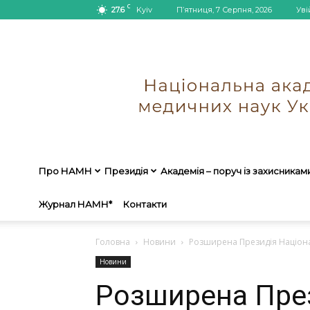
C
27.6
Kyiv
П’ятниця, 7 Серпня, 2026
Уві
Про НАМН
Президія
Академія – поруч із захисникам
Журнал НАМН*
Контакти
Головна
Новини
Розширена Президія Національ
Новини
Розширена През