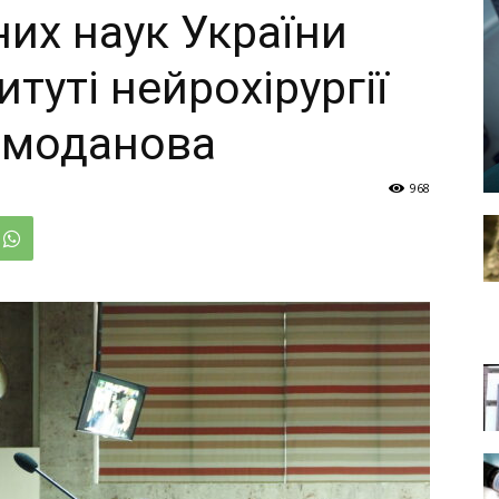
них наук України
итуті нейрохірургії
Ромоданова
968