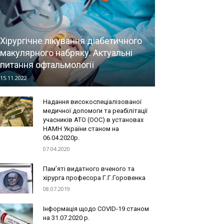
Хірургічне лікування діабетичного
макулярного набряку. Актуальні
питання офтальмології
15.11.2022
Надання високоспеціалізованої
медичної допомоги та реабілітації
учасників АТО (ООС) в установах
НАМН України станом на
06.04.2020р.
07.04.2020
Пам’яті видатного вченого та
хірурга професора Г.Г.Горовенка
08.07.2019
Інформація щодо COVID-19 станом
на 31.07.2020 р.