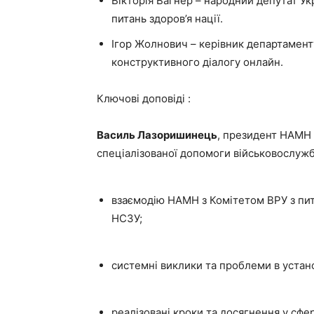
Вікторія Вагнер – народний депутат Ук
питань здоров’я нації.
Ігор Жолнович – керівник департамент
конструктивного діалогу онлайн.
Ключові доповіді :
Василь Лазоришинець
, президент НАМН 
спеціалізованої допомоги військовослужб
взаємодію НАМН з Комітетом ВРУ з пит
НСЗУ;
системні виклики та проблеми в устано
реалізовані кроки та досягнення у сфе