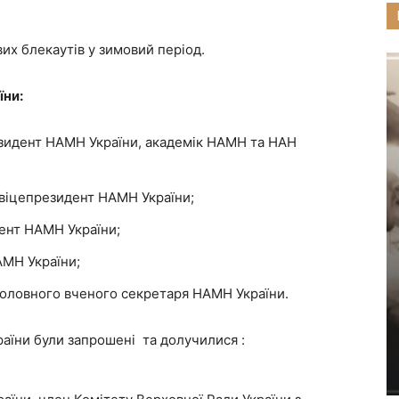
их блекаутів у зимовий період.
їни:
зидент НАМН України, академік НАМН та НАН
віцепрезидент НАМН України;
ент НАМН України;
АМН України;
головного вченого секретаря НАМН України.
раїни були запрошені та долучилися :