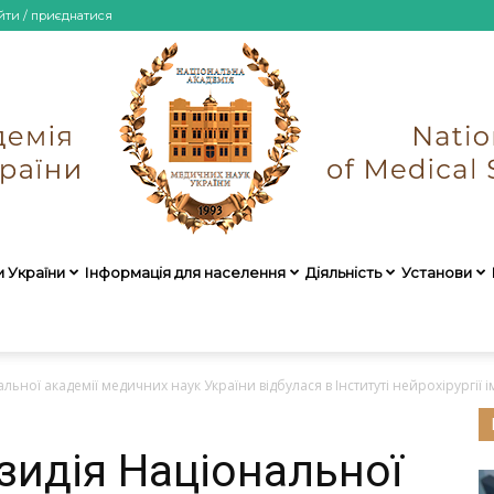
йти / приєднатися
и України
Інформація для населення
Діяльність
Установи
НАМН
ної академії медичних наук України відбулася в Інституті нейрохірургії ім.
идія Національної
України