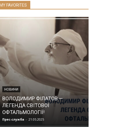
MY FAVORITES
НОВИНИ
Тренінг з ово
НОВИНИ
практичними 
ВОЛОДИМИР ФІЛАТОВ —
«Початкова, р
ЛЕГЕНДА СВІТОВОЇ
післяреаніма
ОФТАЛЬМОЛОГІЇ!
новонародже
Прес-служба
-
21.05.2025
Прес-служба
-
02.0