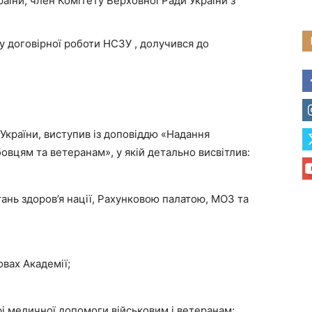
раїни, член Комітету Верховної Ради України з
у договірної роботи НСЗУ , долучився до
України, виступив із доповіддю «Надання
овцям та ветеранам», у якій детально висвітлив:
ань здоров’я нації, Рахунковою палатою, МОЗ та
вах Академії;
рі медичної допомоги військовим і ветеранам;