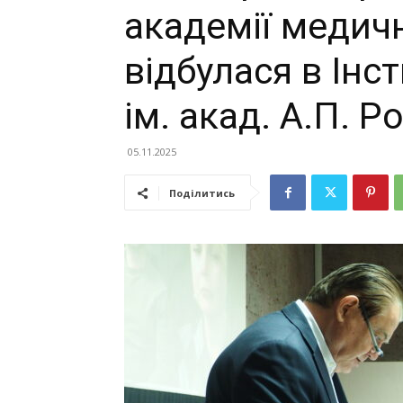
академії медич
відбулася в Інст
ім. акад. А.П. 
05.11.2025
Поділитись