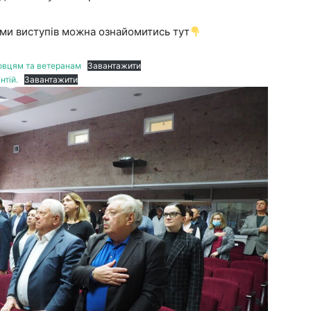
ми виступів можна ознайомитись тут
овцям та ветеранам
Завантажити
нтій.
Завантажити