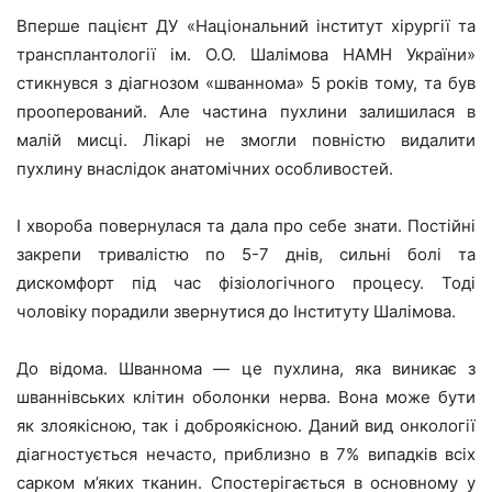
Вперше пацієнт ДУ «Національний інститут хірургії та
трансплантології ім. О.О. Шалімова НАМН України»
стикнувся з діагнозом «шваннома» 5 років тому, та був
прооперований. Але частина пухлини залишилася в
малій мисці. Лікарі не змогли повністю видалити
пухлину внаслідок анатомічних особливостей.
І хвороба повернулася та дала про себе знати. Постійні
закрепи тривалістю по 5-7 днів, сильні болі та
дискомфорт під час фізіологічного процесу. Тоді
чоловіку порадили звернутися до Інституту Шалімова.
До відома. Шваннома — це пухлина, яка виникає з
шваннівських клітин оболонки нерва. Вона може бути
як злоякісною, так і доброякісною. Даний вид онкології
діагностується нечасто, приблизно в 7% випадків всіх
сарком м’яких тканин. Спостерігається в основному у