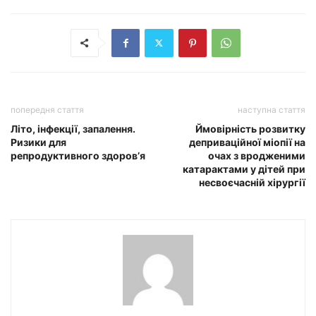
попередня стаття
наступна стаття
Літо, інфекції, запалення.
Ймовірність розвитку
Ризики для
деприваційної міопії на
репродуктивного здоровʼя
очах з вродженими
катарактами у дітей при
несвоєчасній хірургії