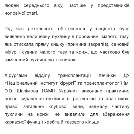
людей середнього віку, частіше у представників
чоловічої статі.
Під час ретельного обстеження у пацієнта було
виявлено величезну пухлину в порожнині малого тазу,
яка стискала пряму кишку (причина закрепів), сечовий
міхур і судини малого тазу та криж, що частково був
заміщений пухлинною тканиною.
Хірургами відділу трансплантації печінки ДУ
«Національний інститут хірургії та трансплантології ім.
О.О. Шалімова НАМН України» виконано практично
повне видалення пухлини із резекцією та пластикою
правої загальної клубової вени, надмалу частину
пухлини на крижі не видалили для збереження
каркасної функції хребта й тазового кільця.