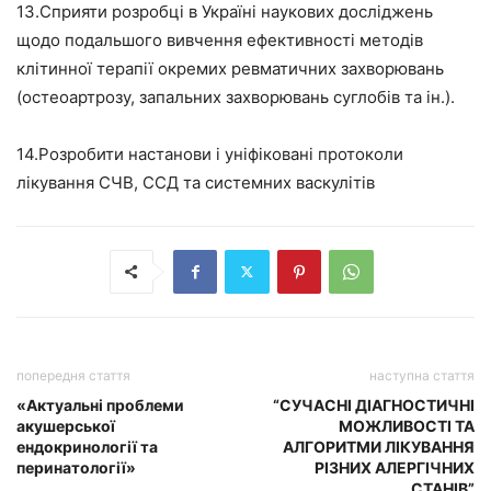
13.Сприяти розробці в Україні наукових досліджень
щодо подальшого вивчення ефективності методів
клітинної терапії окремих ревматичних захворювань
(остеоартрозу, запальних захворювань суглобів та ін.).
14.Розробити настанови і уніфіковані протоколи
лікування СЧВ, ССД та системних васкулітів
попередня стаття
наступна стаття
«Актуальні проблеми
“СУЧАСНІ ДІАГНОСТИЧНІ
акушерської
МОЖЛИВОСТІ ТА
ендокринології та
АЛГОРИТМИ ЛІКУВАННЯ
перинатології»
РІЗНИХ АЛЕРГІЧНИХ
СТАНІВ”