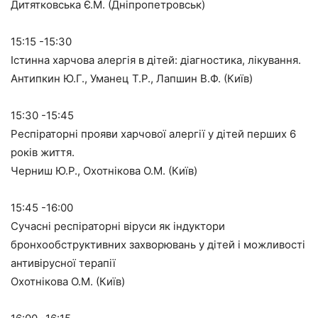
Дитятковська Є.М. (Дніпропетровськ)
15:15 -15:30
Істинна харчова алергія в дітей: діагностика, лікування.
Антипкин Ю.Г., Уманец Т.Р., Лапшин В.Ф. (Київ)
15:30 -15:45
Респіраторні прояви харчової алергії у дітей перших 6
років життя.
Черниш Ю.Р., Охотнікова О.М. (Київ)
15:45 -16:00
Сучасні респіраторні віруси як індуктори
бронхообструктивних захворювань у дітей і можливості
антивірусної терапії
Охотнікова О.М. (Київ)