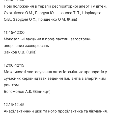
Нові положення в терапії респіраторної алергії у дітей.
Охотнікова О.М., Гладуш Ю.І., Іванова Т.П., Шарікадзе
О.В., Зарудня О.Ф., Грищенко О.М. (Київ)
11:45-12:00
Мукозальні вакцини в профілактиці загострень
алергічних захворювань
Зайков С.В. (Київ)
12:00-12:15
Можливості застосування антигістамінних препаратів у
сучасних керівництвах ведення пацієнтів з алергічним
ринітом.
Богомолов А.Є. (Вінниця)
12:15-12:45
Анафілактичний шок та його профілактика та лікування.