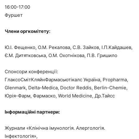
16:00-17:00
Фуршет
Члени оргкомітету:
Ю.І. Фещенко, О.М. Рекалова, С.В. Зайков, І.П.Кайдашев,
Є.М. Дитятковська, О.М. Охотнікова, П.В. Гришило
Спонсори конференції:
ГлаксоСмітКляйнФармасьютікалс Україна, Propharma,
Glenmark, Delta-Medica, Doctor Reddis, Berlin-Chemie,
Юрія-Фарм, Фармаско, World Medicine, Др.Тайсс
Інформаційні партнери:
Журнали «Клінічна імунологія. Алергологія.
Інфектологія»,