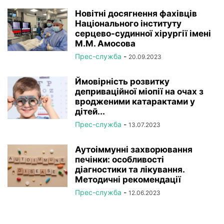
Новітні досягнення фахівців
Національного інституту
серцево-судинної хірургії імeні
М.М. Амосова
Прес-служба
-
20.09.2023
Ймовірність розвитку
деприваційної міопії на очах з
вродженими катарактами у
дітей...
Прес-служба
-
13.07.2023
Аутоіммунні захворювання
печінки: особливості
діагностики та лікування.
Методичні рекомендації
Прес-служба
-
12.06.2023