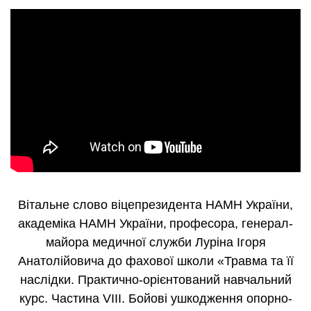
В
італьне слово
віцепрезидента НАМН України,
академіка НАМН України,
професора,
генерал-
майор
а медично
ї
служби
Луріна І
горя
А
натол
і
йовича
до фахової школи
«Травма та її
наслідки. Практично-орієнтований навчальний
курс. Частина VІII. Бойові ушкодження опорно-