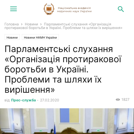
Головна
Новини
Парламентські слухання «Організація
протиракової боротьби в Україні. Проблеми та шляхи їх вирішення»
Новини
Новини НАМН України
Парламентські слухання
«Організація протиракової
боротьби в Україні.
Проблеми та шляхи їх
вирішення»
1827
від
Прес-служба
-
27.02.2020