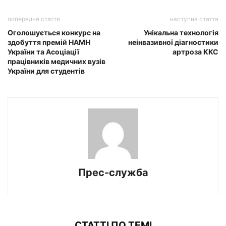
попередня стаття
наступна стаття
Оголошується конкурс на
Унікальна технологія
здобуття премій НАМН
неінвазивної діагностики
України та Асоціації
артроза ККС
працівників медичних вузів
України для студентів
Прес-служба
СТАТТІ ПО ТЕМІ