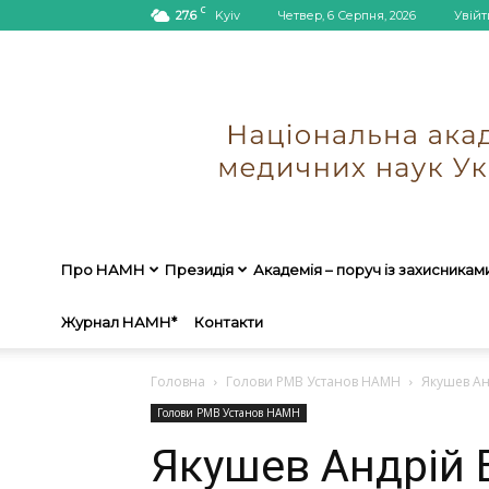
C
27.6
Kyiv
Четвер, 6 Серпня, 2026
Увійт
Про НАМН
Президія
Академія – поруч із захисникам
Журнал НАМН*
Контакти
Головна
Голови РМВ Установ НАМН
Якушев А
Голови РМВ Установ НАМН
Якушев Андрій