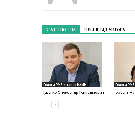
СТАТТІ ПО ТЕМІ
БІЛЬШЕ ВІД АВТОРА
Голови РМВ Установ НАМН
Голови РМВ
Луценко Олександр Геннадійович
Горбань На