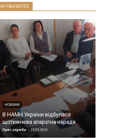
MY FAVORITES
НОВИНИ
НОВИНИ
ЧИ КУПУВАТ
В НАМН України відбулася
СОЛНЦЕЗАХИ
щотижнева апаратна нарада
ВОДІННЯ?
Прес-служба
-
27.03.2026
Прес-служба
-
09.0