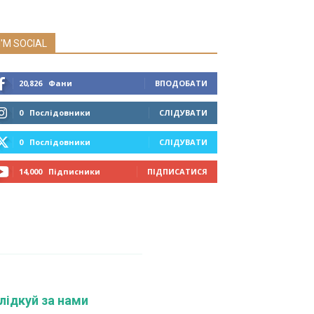
I'M SOCIAL
20,826
Фани
ВПОДОБАТИ
0
Послідовники
СЛІДУВАТИ
0
Послідовники
СЛІДУВАТИ
14,000
Підписники
ПІДПИСАТИСЯ
лідкуй за нами