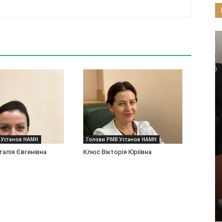
 Установ НАМН
Голови РМВ Установ НАМН
талія Євгенівна
Клюс Вікторія Юріївна