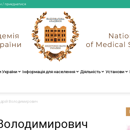
и / приєднатися
и України
Інформація для населення
Діяльність
Установи
НАМН
ндрій Володимирович
 Володимирович
України