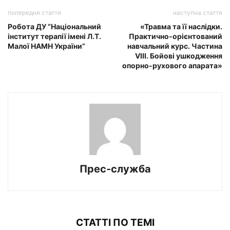
попередня стаття
наступна стаття
Робота ДУ “Національний
«Травма та її наслідки.
інститут терапії iменi Л.Т.
Практично-орієнтований
Малої НАМН України”
навчальний курс. Частина
VІII. Бойові ушкодження
опорно-рухового апарата»
Прес-служба
СТАТТІ ПО ТЕМІ