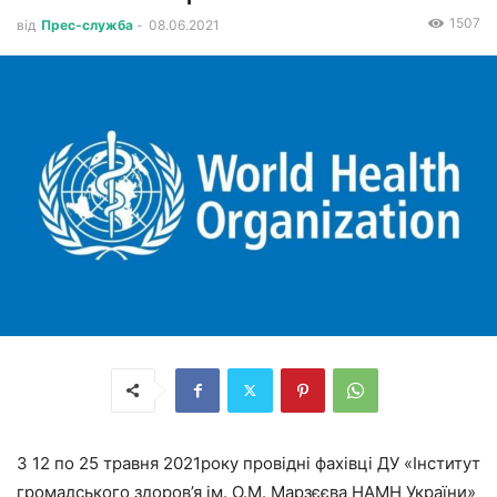
1507
від
Прес-служба
-
08.06.2021
З 12 по 25 травня 2021року провідні фахівці ДУ «Інститут
громадського здоров’я ім. О.М. Марзєєва НАМН України»