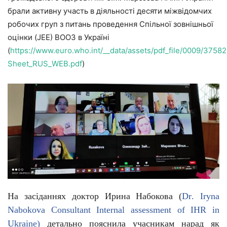
брали активну участь в діяльності десяти міжвідомчих
робочих груп з питань проведення Спільної зовнішньої
оцінки (JEE) ВООЗ в Україні
(
https://www.euro.who.int/__data/assets/pdf_file/0009/3758
Sheet_RUS_WEB.pdf
)
На засіданнях
доктор Ирина Набокова (
Dr
.
Iryna
Nabokova
Consultant
Internal
assessment
of
IHR
in
Ukraine)
детально пояснила учасникам нарад як