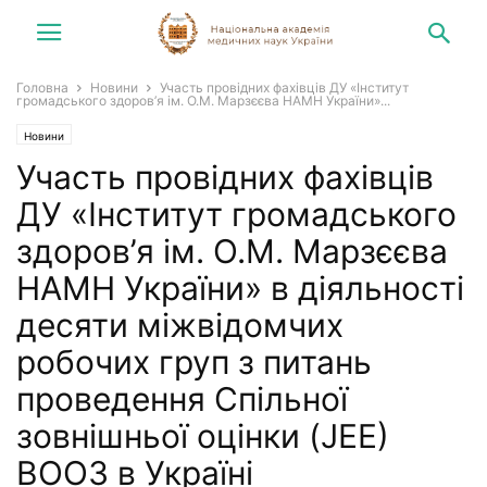
Головна
Новини
Участь провідних фахівців ДУ «Інститут
громадського здоров’я ім. О.М. Марзєєва НАМН України»...
Новини
Участь провідних фахівців
ДУ «Інститут громадського
здоров’я ім. О.М. Марзєєва
НАМН України» в діяльності
десяти міжвідомчих
робочих груп з питань
проведення Спільної
зовнішньої оцінки (JEE)
ВООЗ в Україні