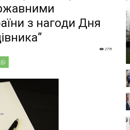
ержавними
аїни з нагоди Дня
івника”
2779