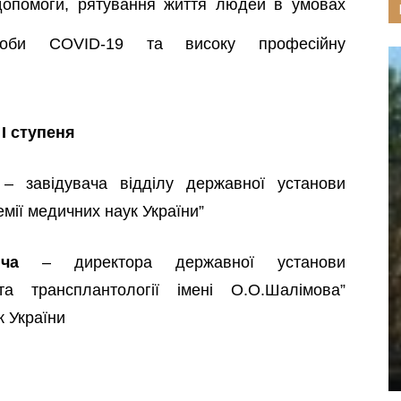
допомоги, рятування життя людей в умовах
ороби COVID-19 та високу професійну
І ступеня
– завідувача відділу державної установи
емії медичних наук України”
ча
– директора державної установи
 та трансплантології імені О.О.Шалімова”
к України