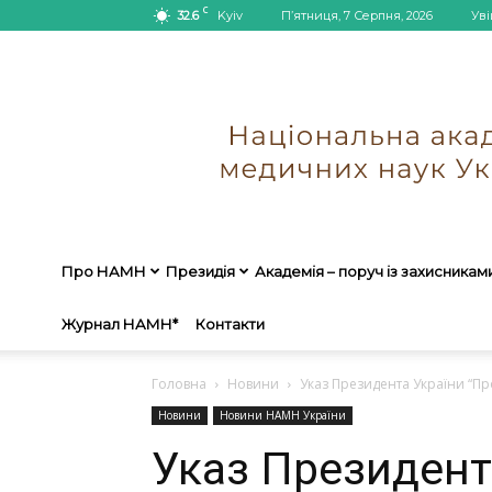
C
32.6
Kyiv
П’ятниця, 7 Серпня, 2026
Уві
Про НАМН
Президія
Академія – поруч із захисникам
Журнал НАМН*
Контакти
Головна
Новини
Указ Президента України “П
Новини
Новини НАМН України
Указ Президент