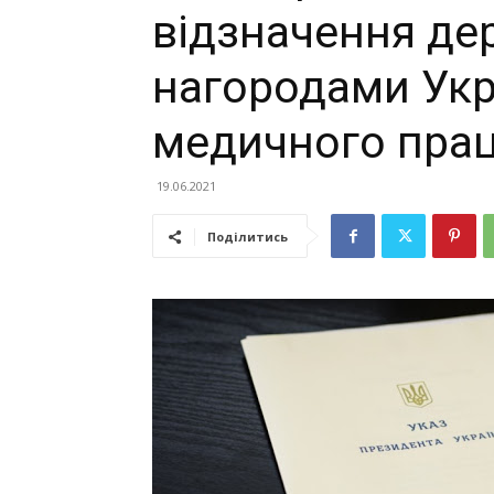
відзначення д
нагородами Укр
медичного прац
19.06.2021
Поділитись