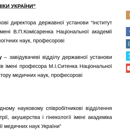
ІКИ УКРАЇНИ”
ові директора державної установи “Інститут
імені В.П.Комісаренка Національної академії
логічних наук, професорові
у
– завідувачеві відділу державної установи
бів імені професора М.І.Ситенка Національної
октору медичних наук, професорові
дному науковому співробітникові відділення
рії, акушерства і гінекології імені академіка
ї медичних наук України”