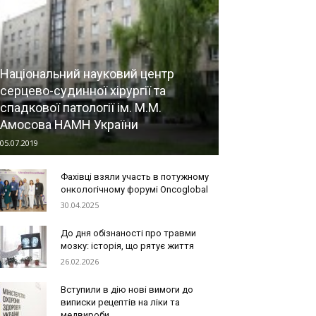
Національний науковий центр
серцево-судинної хірургії та
спадкової патології ім. М.М.
Амосова НАМН України
05.07.2019
Фахівці взяли участь в потужному
онкологічному форумі Oncoglobal
30.04.2025
До дня обізнаності про травми
мозку: історія, що рятує життя
26.02.2026
Вступили в дію нові вимоги до
виписки рецептів на ліки та
медвироби