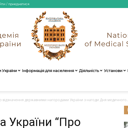
йти / приєднатися
и України
Інформація для населення
Діяльність
Установи
НАМН
ро відзначення державними нагородами України з нагоди Дня медичного..
а України “Про
України