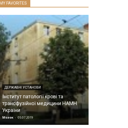
MY FAVORITES
ДЕРЖАВНІ УСТАНОВИ
Інститут патології крові та
ВИДАТНІ ДІЯЧІ
трансфузійної медицини НАМН
України
МАЛА Любов 
Мозок
-
05.07.2019
Мозок
-
03.07.2019