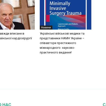
Новини
завжди вписане в
Українські військові медики та
аїнської кардіохірургії
представники НАМН України –
співавтори престижного
міжнародного науково-
практичного видання!
О НАС
С