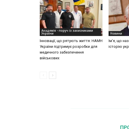
Академія - поруч із захисниками
України
Новини
Інновації, що рятують життя: НАМН
Ім’я, що на
України підтримує розробки для
історію укр
медичного забезпечення
військових
ПР