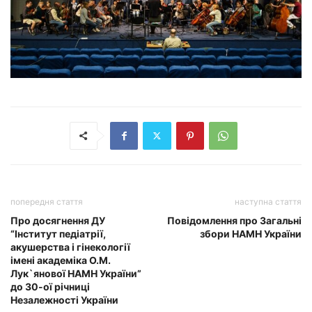
попередня стаття
наступна стаття
Про досягнення ДУ
Повідомлення про Загальні
“Інститут педіатрії,
збори НАМН України
акушерства і гінекології
імені академіка О.М.
Лук`янової НАМН України”
до 30-ої річниці
Незалежності України