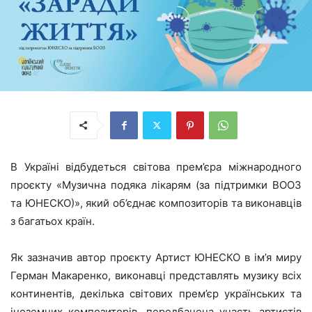
В Україні відбудеться світова прем’єра міжнародного
проєкту «Музична подяка лікарям (за підтримки ВООЗ
та ЮНЕСКО)», який об’єднає композиторів та виконавців
з багатьох країн.
Як зазначив автор проєкту Артист ЮНЕСКО в ім’я миру
Герман Макаренко, виконавці представлять музику всіх
континентів, декілька світових прем’єр українських та
іноземних композиторів, передбачена участь артистів