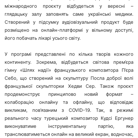
міжнародного проєкту відбудеться у вересні –
глядацьку залу заповнять саме українські медики.
Створений у підсумку аудіовізуальний продукт буде
розміщено на онлайн-платформі у вільному доступі,
його побачать лікарі усього світу.
У програмі представлені по кілька творів кожного
континенту. Зокрема, відбудеться світова прем’єра
гімну «Шлях надії» французького композитора П’єра
Себо, що створений на скульптуру Посла доброї волі
французької скульпторки Хедви Сер. Також проєкт
продемонструє принципово новий формат –
колаборацію онлайну та офлайну, що відповідає
викликам, пов’язаним з COVID-19. Так, в режимі
реального часу турецький композитор Кудсі Ергунер
виконуватиме інструментальну партію, яка
транслюватиметься онлайн на великий екран, водночас,