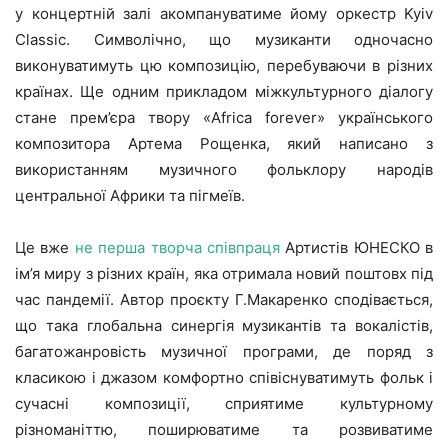
у концертній залі акомпануватиме йому оркестр Kyiv
Classic. Символічно, що музиканти одночасно
виконуватимуть цю композицію, перебуваючи в різних
країнах. Ще одним прикладом міжкультурного діалогу
стане прем’єра твору «Africa forever» українського
композитора Артема Рощенка, який написано з
використанням музичного фольклору народів
центральної Африки та пігмеїв.
Це вже
не перша творча співпраця
Артистів ЮНЕСКО в
ім’я миру з різних країн, яка отримала новий поштовх під
час пандемії. Автор проєкту Г.Макаренко сподівається,
що така глобальна синергія музикантів та вокалістів,
багатожанровість музичної програми, де поряд з
класикою і джазом комфортно співіснуватимуть фольк і
сучасні композиції, сприятиме культурному
різноманіттю, поширюватиме та розвиватиме