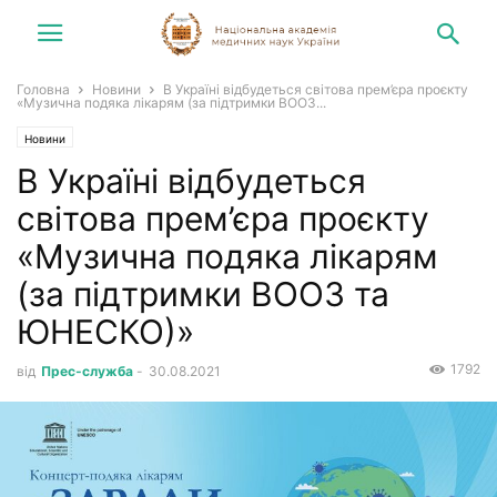
Головна
Новини
В Україні відбудеться світова прем’єра проєкту
«Музична подяка лікарям (за підтримки ВООЗ...
Новини
В Україні відбудеться
світова прем’єра проєкту
«Музична подяка лікарям
(за підтримки ВООЗ та
ЮНЕСКО)»
1792
від
Прес-служба
-
30.08.2021