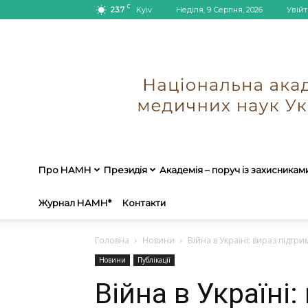
C
23.7
Kyiv
Неділя, 9 Серпня, 2026
Увійт
Про НАМН
Президія
Академія – поруч із захисникам
Журнал НАМН*
Контакти
Головна
Новини
Війна в Україні: вираз підтри
Новини
Публікації
Війна в Україні