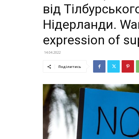
від Тілбурськог
Нідерланди. War 
expression of su
14.04.2022
Поділитись