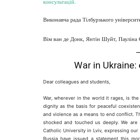
консультацій.
Виконавча рада Тілбурзького університе
Вім ван де Донк, Янтін Шуйт, Пауліна
War in Ukraine:
Dear colleagues and students,
War, wherever in the world it rages, is the
dignity as the basis for peaceful coexiste
and violence as a means to end conflict. 
shocked and touched us deeply. We are in
Catholic University in Lviv, expressing ou
Russia have issued a statement this morn