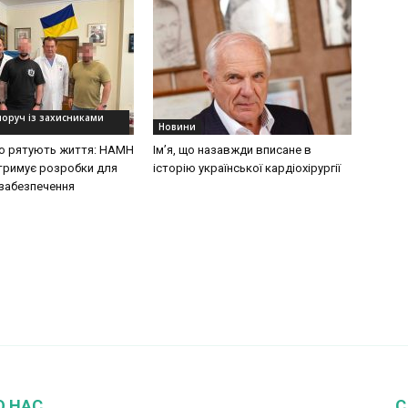
поруч із захисниками
Новини
 що рятують життя: НАМН
Ім’я, що назавжди вписане в
дтримує розробки для
історію української кардіохірургії
забезпечення
О НАС
С