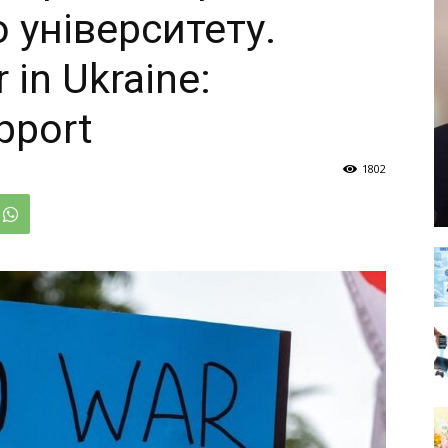
о університету.
in Ukraine:
pport
1802