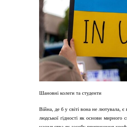
Шановні колеги та студенти
Війна, де б у світі
вона не лютувала
, є
людської гідності як основи мирного с
насильства як засобу припинення конфл