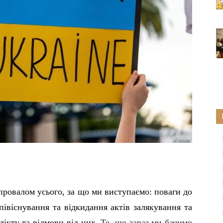
 провалом усього, за що ми виступаємо: поваги до
півіснування та відкидання актів залякування та
ікту та відмови від них.
Те, що зараз ми бачимо