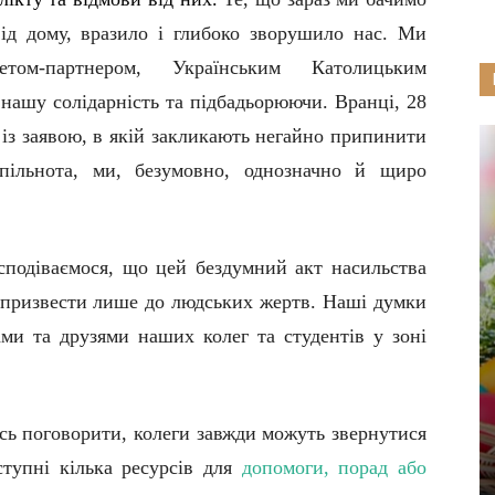
від дому, вразило і глибоко зворушило нас. Ми
том-партнером, Українським Католицьким
нашу солідарність та підбадьорюючи. Вранці, 28
и із заявою, в якій закликають негайно припинити
спільнота, ми, безумовно, однозначно й щиро
сподіваємося, що цей бездумний акт насильства
 призвести лише до людських жертв. Наші думки
ми та друзями наших колег та студентів у зоні
сь поговорити, колеги завжди можуть звернутися
ступні кілька ресурсів для
допомоги, порад або