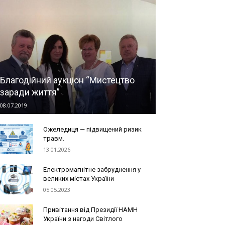
Благодійний аукціон “Мистецтво
заради життя”
08.07.2019
Ожеледиця — підвищений ризик
травм.
13.01.2026
Електромагнітне забруднення у
великих містах України
05.05.2023
Привітання від Президії НАМН
України з нагоди Cвітлого