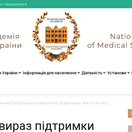
и / приєднатися
и України
Інформація для населення
Діяльність
Установи
НАМН
мки від Тілбурського університету. Нідерланди. War in Ukraine:...
: вираз підтримки
України