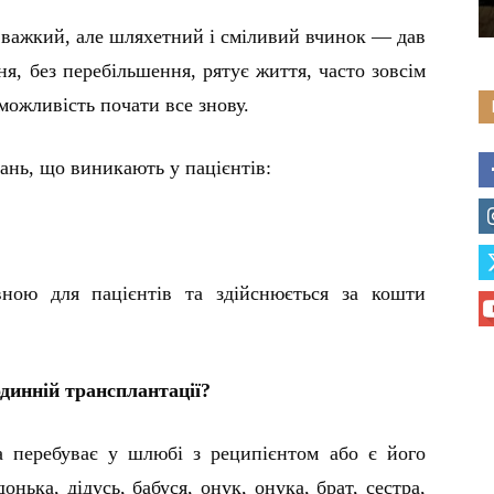
в важкий, але шляхетний і сміливий вчинок — дав
я, без перебільшення, рятує життя, часто зовсім
можливість почати все знову.
ань, що виникають у пацієнтів:
вною для пацієнтів та здійснюється за кошти
динній трансплантації?
а перебуває у шлюбі з реципієнтом або є його
онька, дідусь, бабуся, онук, онука, брат, сестра,