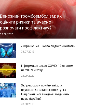
Венозний тромбоемболізм: як
оцінити ризики та вчасно
розпочати профілактику?
05.08.2020
«Українська школа ендокринології»
08.07.2019
Інформація щодо COVID-19 станом
на 28.09.2020 р.
28.09.2020
Які реформи прийнятні для
науково-дослідних інститутів
Національної академії медичних
наук України?
20.08.2019