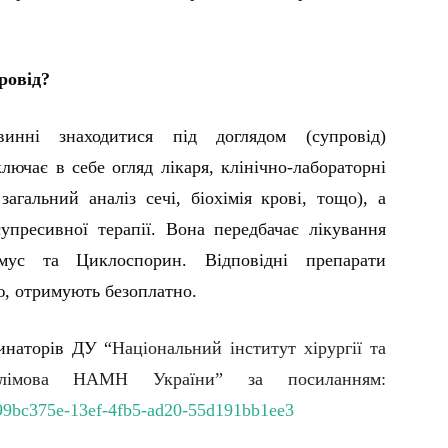
ровід?
винні знаходитися під доглядом (супровід)
лючає в себе огляд лікаря, клінічно-лабораторні
загальний аналіз сечі, біохімія крові, тощо), а
упресивної терапії. Вона передбачає лікування
імус та Циклоспорин. Відповідні препарати
ю, отримують безоплатно.
инаторів ДУ “
Національн
ий
інститут хірургії та
 Шалімова НАМН України”
за посиланням:
/99bc375e-13ef-4fb5-ad20-55d191bb1ee3