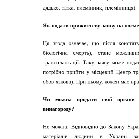
дядько, тітка, племінник, племінниця).
Як подати прижиттєву заяву на посм
Ця згода означає, що після констат
біологічна смерть), стане можлив
трансплантації. Таку заяву може пода
потрібно прийти у місцевий Центр тра
обов’язкова). При цьому, кожен має пра
Чи можна продати свої органи 
винагороду?
Не можна. Відповідно до Закону Украї
матеріалів людини в Україні за