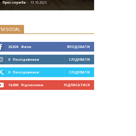
Прес-служба
-
13.10.2025
Мозок
-
08.07.2019
I'M SOCIAL
20,826
Фани
ВПОДОБАТИ
0
Послідовники
СЛІДУВАТИ
0
Послідовники
СЛІДУВАТИ
14,000
Підписники
ПІДПИСАТИСЯ