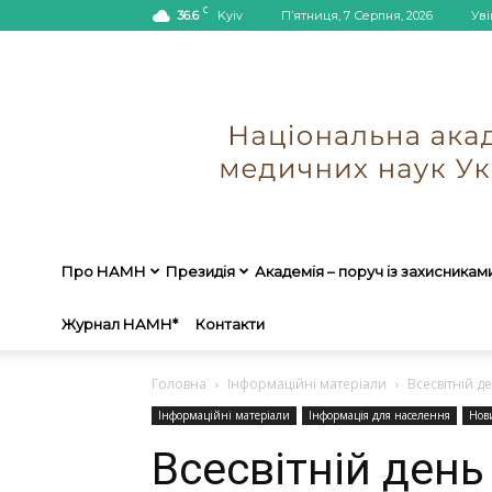
C
36.6
Kyiv
П’ятниця, 7 Серпня, 2026
Уві
Про НАМН
Президія
Академія – поруч із захисникам
Журнал НАМН*
Контакти
Головна
Інформаційні матеріали
Всесвітній д
Інформаційні матеріали
Інформація для населення
Нов
Всесвітній день