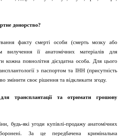
ертне донорство?
ування факту смерті особи (смерть мозку або
им вилучення її анатомічних матеріалів для
ти кожна повнолітня дієздатна особа. Для цього
нсплантології з паспортом та ІНН (присутність
во змінити своє рішення та відкликати згоду.
для трансплантації та отримати грошову
ни, будь-які угоди купівлі-продажу анатомічних
боронені. За це передбачена кримінальна