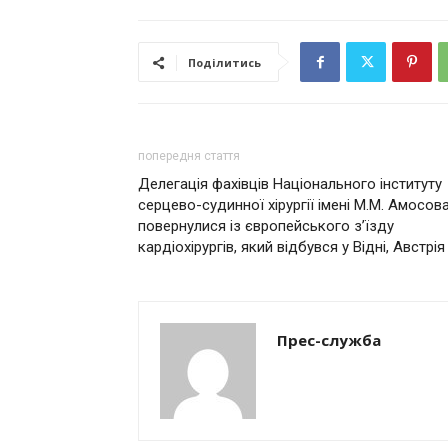
Поділитись
попередня стаття
Делегація фахівців Національного інституту
серцево-судинної хірургії імeні М.М. Амосов
повернулися із європейського зʼїзду
кардіохірургів, який відбувся у Відні, Австрія
Прес-служба