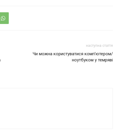
наступна стаття
Чи можна користуватися комп’ютером/
а
ноутбуком у темряві