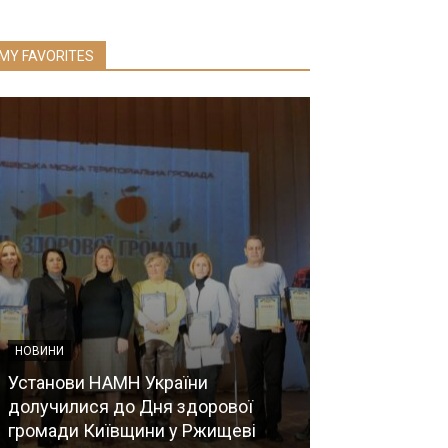
MY FAVORITES
НОВИНИ НАМН УКР
Пропонуємо 
НОВИНИ
проект Полож
Установи НАМН України
щодо обрання
долучилися до Дня здорової
ради Націона
громади Київщини у Ржищеві
досліджень У