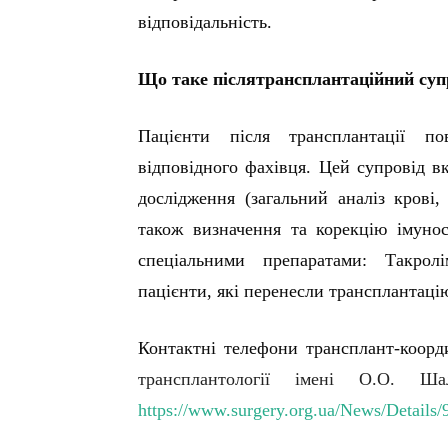
відповідальність.
Що таке післятрансплантаційний суп
Пацієнти після трансплантації по
відповідного фахівця. Цей супровід вк
дослідження (загальний аналіз крові, 
також визначення та корекцію імунос
спеціальними препаратами: Такрол
пацієнти, які перенесли трансплантаці
Контактні телефони трансплант-коорд
трансплантології імені О.О.
https://www.surgery.org.ua/News/Details