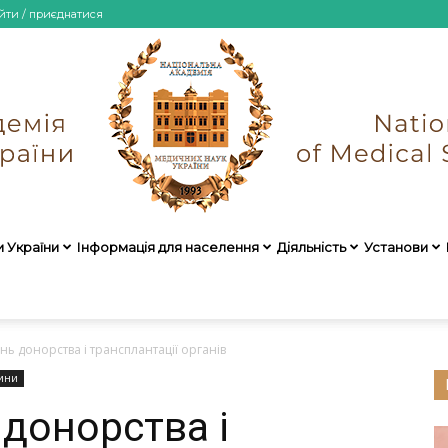
йти / приєднатися
и України
Інформація для населення
Діяльність
Установи
НАМН
ень донорства і трансплантації органів
ини
 донорства і
України