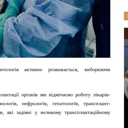
нтологія активно розвивається, виборюючи
лантації органів ми відмічаємо роботу лікарів-
унологів, нефрологів, гепатологів, трансплант-
в, які задіяні у великому трансплантаційному