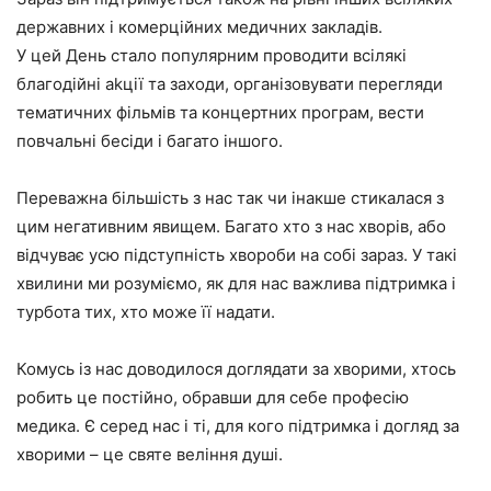
державних і комерційних медичних закладів.
У цей День стало популярним проводити всілякі
благодійні аkції та заходи, організовувати перегляди
тематичних фільмів та концертних програм, вести
повчальні бесіди і багато іншого.
Переважна більшість з нас так чи інакше стикалася з
цим негативним явищем. Багато хто з нас хворів, або
відчуває усю підступність хвороби на собі зараз. У такі
хвилини ми розуміємо, як для нас важлива підтримка і
турбота тих, хто може її надати.
Комусь із нас доводилося доглядати за хворими, хтось
робить це постійно, обравши для себе професію
медика. Є серед нас і ті, для кого підтримка і догляд за
хворими – це святе веління душі.