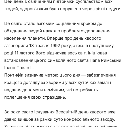
Цей день є свідченням підтримки суспільством всіх
людей, здоров'я яких було порушено через різні недуги.
Це свято стало вагомим соціальним кроком до
об'єднання людей навколо проблем оздоровлення
населення планети. Вперше про день хворого
заговорили 13 травня 1992 року, а вже в наступному
році 11 лютого його відзначав весь світ. Ініціював
встановлення цього символічного свята Папа Римський
Іоанн Павло II.
Понтифік визначив метою цього дня — забезпечення
кращого догляду за хворими у всіх куточках землі і
надання допомоги немічним, які потребують
полегшення своїх страждань.
За роки свого існування Всесвітній день хворого вже
давно вийшов за рамки суто конфессіального заходу.
Зараз він підтримується також на рівні інших всіляких