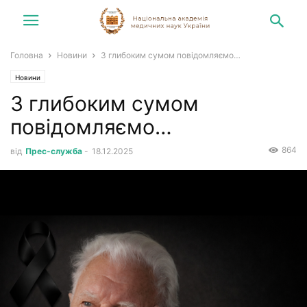
Головна
Новини
З глибоким сумом повідомляємо…
Новини
З глибоким сумом
повідомляємо…
864
від
Прес-служба
-
18.12.2025