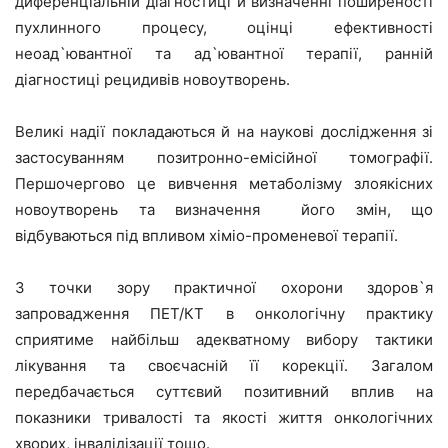
диференціальній діагностиці й визначенні поширеності
пухлинного процесу, оцінці ефективності
неоад`ювантної та ад`ювантної терапії, ранній
діагностиці рецидивів новоутворень.
Великі надії покладаються й на наукові дослідження зі
застосуванням позитронно-емісійної томографії.
Першочергово це вивчення метаболізму злоякісних
новоутворень та визначення його змін, що
відбуваються під впливом хіміо-променевої терапії.
З точки зору практичної охорони здоров`я
запровадження ПЕТ/КТ в онкологічну практику
сприятиме найбільш адекватному вибору тактики
лікування та своєчасній її корекції. Загалом
передбачається суттєвий позитивний вплив на
показники тривалості та якості життя онкологічних
хворих, інвалідізації тощо.