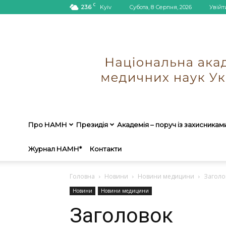
C
23.6
Kyiv
Субота, 8 Серпня, 2026
Увійт
Про НАМН
Президія
Академія – поруч із захисникам
Журнал НАМН*
Контакти
Головна
Новини
Новини медицини
Заголо
Новини
Новини медицини
Заголовок