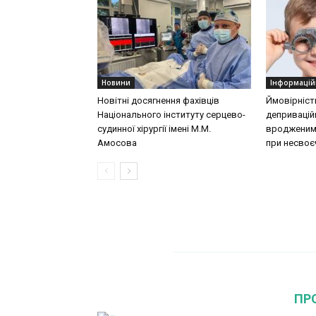
Новини
Інформацій
Новітні досягнення фахівців
Ймовірніст
Національного інституту серцево-
деприваційн
судинної хірургії імeні М.М.
вродженими
Амосова
при несвоєч
ПР