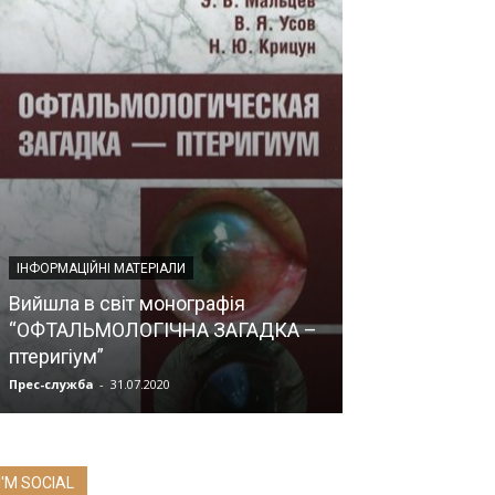
З ПЕРШИХ ВУСТ
ПРЕЗИДЕНТ 
ІНФОРМАЦІЙНІ МАТЕРІАЛИ
ВІТАЛІЙ ЦИ
Вийшла в світ монографія
«ВИДАТНИХ І
“ОФТАЛЬМОЛОГІЧНА ЗАГАДКА –
ПЕРЕВОДИТЬС
птеригіум”
ЗАПРОВАДЖЕ
Прес-служба
-
31.07.2020
Прес-служба
-
10.0
I'M SOCIAL