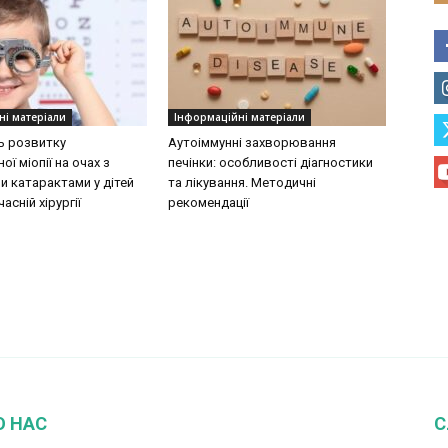
ні матеріали
Інформаційні матеріали
ь розвитку
Аутоіммунні захворювання
ої міопії на очах з
печінки: особливості діагностики
 катарактами у дітей
та лікування. Методичні
асній хірургії
рекомендації
О НАС
С