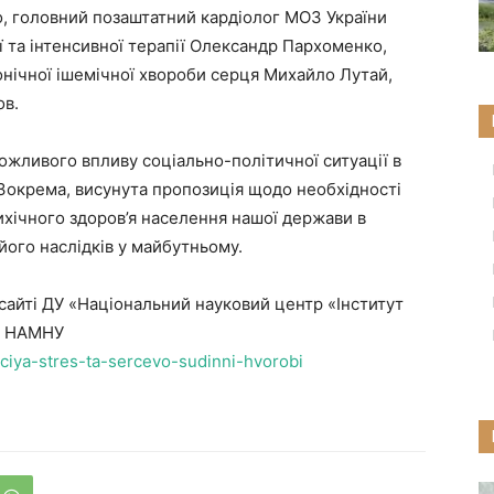
о, головний позаштатний кардіолог МОЗ України
ії та інтенсивної терапії Олександр Пархоменко,
онічної ішемічної хвороби серця Михайло Лутай,
ов.
ожливого впливу соціально-політичної ситуації в
 Зокрема, висунута пропозиція щодо необхідності
ихічного здоров’я населення нашої держави в
його наслідків у майбутньому.
айті ДУ «Національний науковий центр «Інститут
а» НАМНУ
ciya-stres-ta-sercevo-sudinni-hvorobi