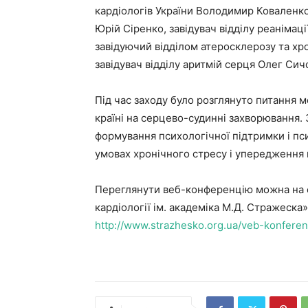
кардіологів України Володимир Коваленк
Юрій Сіренко, завідувач відділу реанімац
завідуючий відділом атеросклерозу та хр
завідувач відділу аритмій серця Олег Сич
Під час заходу було розглянуто питання м
країні на серцево-судинні захворювання.
формування психологічної підтримки і пс
умовах хронічного стресу і упередження 
Переглянути веб-конференцію можна на с
кардіології ім. академіка М.Д. Стражеск
http://www.strazhesko.org.ua/veb-konferen