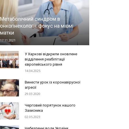
Метаболічний синдром в
онкогінекології: фокус на міомі
матки
17.11.2021
У Харкові відкрили оновлене
відділення реабілітації
європейського рівня
14.04.2025
Винести урок із коронавірусної
агресії
29.03.2020
Черговий порятунок нашого
Захисника
02.05.2023
Небезпечні води України