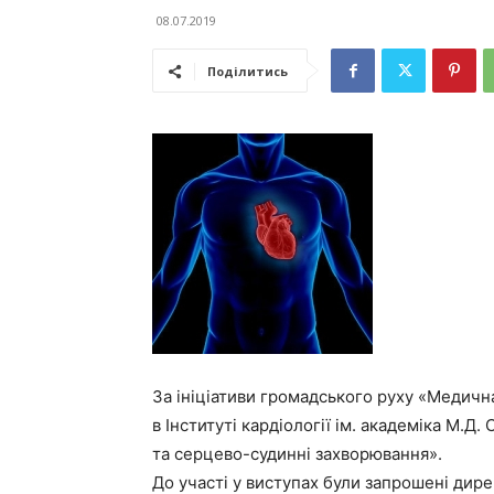
08.07.2019
Поділитись
За ініціативи громадського руху «Медична 
в Інституті кардіології ім. академіка М.
та серцево-судинні захворювання».
До участі у виступах були запрошені дир