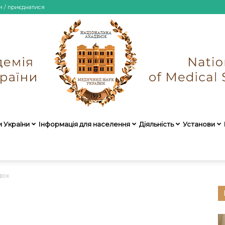
и / приєднатися
и України
Інформація для населення
Діяльність
Установи
НАМН
вок
України