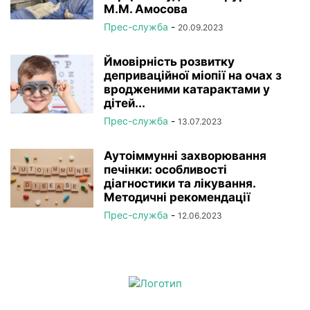
М.М. Амосова
Прес-служба
-
20.09.2023
Ймовірність розвитку
деприваційної міопії на очах з
вродженими катарактами у
дітей...
Прес-служба
-
13.07.2023
Аутоіммунні захворювання
печінки: особливості
діагностики та лікування.
Методичні рекомендації
Прес-служба
-
12.06.2023