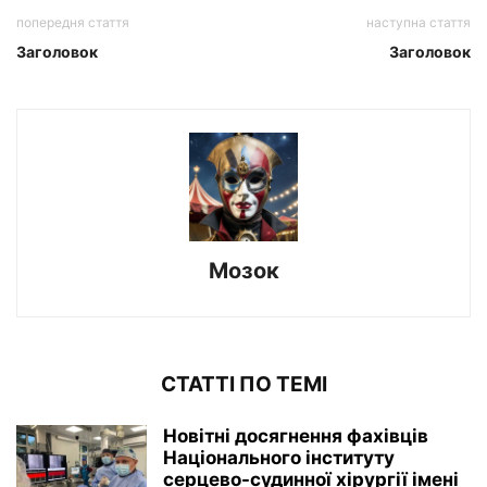
попередня стаття
наступна стаття
Заголовок
Заголовок
Мозок
СТАТТІ ПО ТЕМІ
Новітні досягнення фахівців
Національного інституту
серцево-судинної хірургії імeні