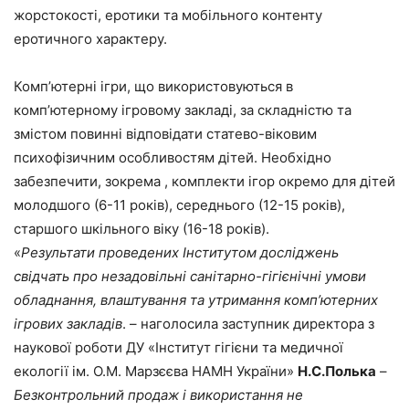
жорстокості, еротики та мобільного контенту
еротичного характеру.
Комп’ютерні ігри, що використовуються в
комп’ютерному ігровому закладі, за складністю та
змістом повинні відповідати статево-віковим
психофізичним особливостям дітей. Необхідно
забезпечити, зокрема , комплекти ігор окремо для дітей
молодшого (6-11 років), середнього (12-15 років),
старшого шкільного віку (16-18 років).
«
Результати проведених Інститутом досліджень
свідчать про незадовільні санітарно-гігієнічні умови
обладнання, влаштування та утримання комп’ютерних
ігрових закладів
. – наголосила заступник директора з
наукової роботи ДУ «Інститут гігієни та медичної
екології ім. О.М. Марзєєва НАМН України»
Н.С.Полька
–
Безконтрольний продаж і використання не