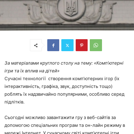
За матеріалами
кругл
ого
ст
олу
на тему
:
«Комп’ютерні
ігри та їх вплив на дітей»
Сучасні технології створення комп’ютерних ігор (їх
інтерактивність, графіка, звук, доступність тощо)
роблять їх надзвичайно популярними, особливо серед
підлітків.
Сьогодні можливо завантажити гру з веб-сайтів за
допомогою спеціальних програм та он-лайн режиму в
мережі Інтернет. У сучасному світі комп’ютерні ігри