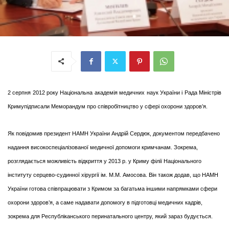
2 серпня 2012 р
оку
Національна академія медичних наук України
і
Рада Міністрів
Кримупідписали Меморандум про співробітництво у сфері охорони здоров’я.
Як повідомив президент НАМН України Андрій Сердюк, документом передбачено
надання високоспеціалізованої медичної допомоги кримчанам. Зокрема,
розглядається можливість відкриття у 2013 р. у Криму філії Національного
інституту серцево-судинної хірургії ім. М.М. Амосова. Він також додав, що НАМН
України готова спів­працювати з Кримом за багатьма іншими напрямками сфери
охорони здоров’я, а саме надавати допомогу в підготовці медичних кадрів,
зокрема для Республіканського перинатального центру, який зараз будується.