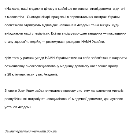
«На жаль, наші медики в цілому в країні ще не зовсім готові допомогти дитині
з масою тіла . Сьогодні лікарі, працюючі в перинатальних центрах України,
обов’язково отримують відповідне навчання в Академії та на місцях, куди
виїжджають наші спеціалісти. Всі ми вирішуємо одне завдання — покращання
стану здоров’я людей», — резюмував президент НАМН України.
Крім того, у рамках угоди НАМН України взяла на себе зобов’язання надавати
безкоштовну високоспеціалізовану медичну допомогу населенню Криму
в 28 клінічних інститутах Академії.
Зі свого боку, Крим забезпечуватиме прозору систему направлення жителів
республіки, які потребують спеціалізованої медичної допомоги, до наукових
установ Академії.
З
а матеріалами www.kmu.gov.ua