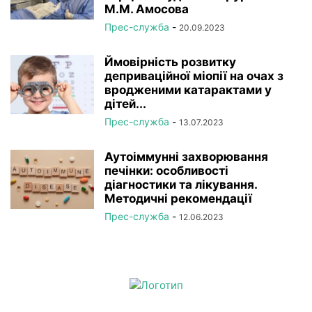
М.М. Амосова
Прес-служба
-
20.09.2023
Ймовірність розвитку
деприваційної міопії на очах з
вродженими катарактами у
дітей...
Прес-служба
-
13.07.2023
Аутоіммунні захворювання
печінки: особливості
діагностики та лікування.
Методичні рекомендації
Прес-служба
-
12.06.2023