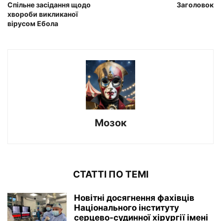
Спільне засідання щодо
Заголовок
хвороби викликаної
вірусом Ебола
Мозок
СТАТТІ ПО ТЕМІ
Новітні досягнення фахівців
Національного інституту
серцево-судинної хірургії імeні