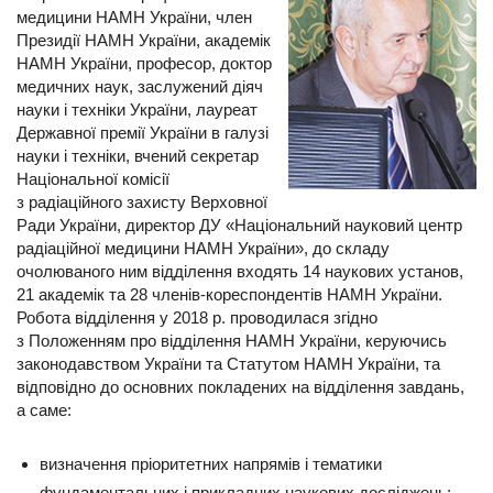
медицини НАМН України, член
Президії НАМН України, академік
НАМН України, професор, доктор
медичних наук, заслужений діяч
науки і техніки України, лауреат
Державної премії України в галузі
науки і техніки, вчений секретар
Національної комісії
з радіаційного захисту Верхов­ної
Ради України, директор ДУ «Національний науковий центр
радіаційної медицини НАМН України», до складу
очолюваного ним відділення входять 14 наукових установ,
21 академік та 28 членів-кореспондентів НАМН України.
Робота відділення у 2018 р. проводилася згідно
з Положенням про відділення НАМН України, керуючись
законодавством України та Статутом НАМН України, та
відповідно до основних покладених на відділення завдань,
а саме:
визначення пріоритетних напрямів і тематики
фундаментальних і прикладних наукових досліджень;