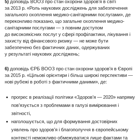
5)
доповідь ВООЗ про стан охорони здоров’я в світі
за 2013 р. «Роль наукових досліджень для забезпечення
загального охоплення медико-санітарними послугами», де
переконливо показано, що загальне охоплення медико-
санітарними послугами — з пов­ним доступом
до високоякісних послуг у сфері профілактики, лікування і
захисту від фінансового ризику — не може бути
забезпечено без фактичних даних, одержуваних
у результаті наукових досліджень;
6)
доповідь ЄРБ ВООЗ про стан охорони здоров’я в Європі
за 2015 р. «Цільові орієнтири і більш широкі перспективи —
нові рубежі в роботі з фактичними даними», де:
прогрес в реалізації політики «Здоров’я — 2020» напряму
пов’язується з проблемами в галузі вимірювання і
звітності,
наголошується, що для формування достовірних
уявлень про здоров’я і благополуччя в європейському
контексті неможливо обмежуватися лише фактами та