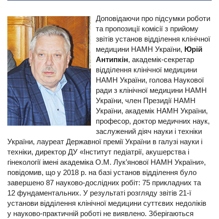
Доповідаючи про підсумки роботи
та пропозиції комісії з прийому
звітів установ відділення клінічної
медицини НАМН України,
Юрій
Антипкін
, академік-­секретар
відділення клінічної медицини
НАМН України, голова Наукової
ради з клінічної медицини НАМН
України, член Президії НАМН
України, академік НАМН України,
професор, доктор медичних наук,
заслужений діяч науки і техніки
України, лауреат Державної премії України в галузі науки і
техніки, директор ДУ «Інститут педіатрії, акушерства і
гінекології імені академіка О.М. Лук’янової НАМН України»,
повідомив, що у 2018 р. на базі установ відділення було
завершено 87 науково-дослідних робіт: 75 прикладних та
12 фундаментальних. У результаті розгляду звітів 21-ї
установи відділення клінічної медицини суттєвих недоліків
у науково-практичній роботі не виявлено. Зберігаються