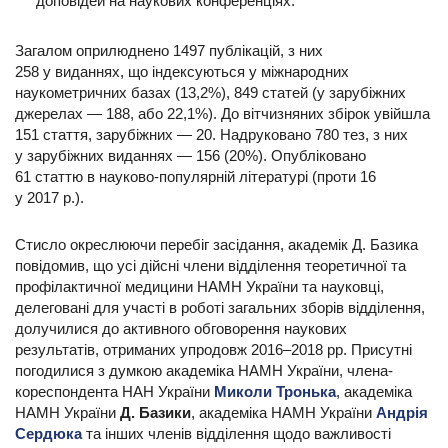
доповідей на наукових конференціях.
Загалом оприлюднено 1497 публікацій, з них
258 у виданнях, що індексуються у міжнародних
наукометричних базах (13,2%), 849 статей (у зарубіжних
джерелах — 188, або 22,1%). До вітчизняних збірок увійшла
151 стаття, зарубіжних — 20. Надруковано 780 тез, з них
у зарубіжних виданнях — 156 (20%). Опубліковано
61 статтю в науково-популярній літературі (проти 16
у 2017 р.).
Стисло окреслюючи перебіг засідання, академік Д. Базика
повідомив, що усі дійсні члени відділення теоретичної та
профілактичної медицини НАМН України та науковці,
делеговані для участі в роботі загальних зборів відділення,
долучилися до активного обговорення наукових
результатів, отриманих упродовж 2016–2018 рр. Присутні
погодилися з думкою академіка НАМН України, члена-
кореспондента НАН України
Миколи Тронька
, академіка
НАМН України
Д. Базики
, академіка НАМН України
Андрія
Сердюка
та інших членів відділення щодо важливості