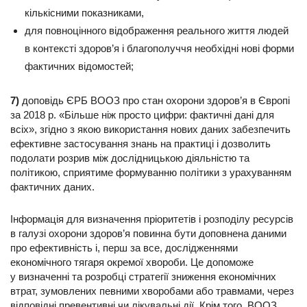
кількісними показниками,
для повноцінного відображення реального життя людей
в контексті здоров’я і благополуччя необхідні нові форми
фактичних відомостей;
7)
доповідь ЄРБ ВООЗ про стан охорони здоров’я в Європі
за 2018 р. «Більше ніж просто цифри: фактичні дані для
всіх», згідно з якою використання нових даних забезпечить
ефективне застосування знань на практиці і дозволить
подолати розрив між дослідницькою діяльністю та
політикою, сприятиме формуванню політики з урахуванням
фактичних даних.
Інформація для визначення пріоритетів і розподілу ресурсів
в галузі охорони здоров’я повинна бути доповнена даними
про ефективність і, перш за все, дослідженнями
економічного тягаря окремої хвороби. Це допоможе
у визначенні та розробці стратегії зниження економічних
втрат, зумовлених певними хворобами або травмами, через
відповідні превентивні чи лікувальні дії. Крім того, ВООЗ