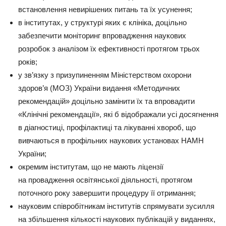
встановлення невирішених питань та їх усунення;
в інститутах, у структурі яких є клініка, доцільно
забезпечити моніторинг впровадження наукових
розробок з аналізом їх ефективності протягом трьох
років;
у зв’язку з призупиненням Міністерством охорони
здоров’я (МОЗ) України видання «Методичних
рекомендацій» доцільно замінити їх та впровадити
«Клінічні рекомендації», які б відображали усі досягнення
в діагностиці, профілактиці та лікуванні хвороб, що
вивчаються в профільних наукових установах НАМН
України;
окремим інститутам, що не мають ліцензії
на провадження освітянської діяльності, протягом
поточного року завершити процедуру її отримання;
науковим співробітникам інститутів спрямувати зусилля
на збільшення кількості наукових публікацій у виданнях,