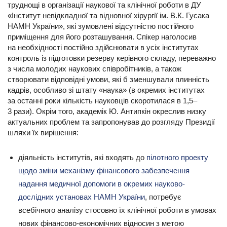
труднощі в організації наукової та клінічної роботи в ДУ
«Інститут невідкладної та відновної хірургії ім. В.К. Гусака
НАМН України», які зумовлені відсутністю постійного
приміщення для його розташування. Спікер наголосив
на необхідності постійно здійснювати в усіх інститутах
контроль із підготовки резерву керівного складу, переважно
з числа молодих наукових співробітників, а також
створювати відповідні умови, які б зменшували плинність
кадрів, особливо зі штату «наука» (в окремих інститутах
за останні роки кількість науковців скоротилася в 1,5–
3 рази). Окрім того, академік Ю. Антипкін окреслив низку
актуальних проблем та запропонував до розгляду Президії
шляхи їх вирішення:
діяльність інститутів, які входять до
пілотного проекту
щодо зміни механізму фінансового забезпечення
надання медичної допомоги в окремих науково-
дослідних установах НАМН України
, потребує
всебічного аналізу стосовно їх клінічної роботи в умовах
нових фінансово-економічних відносин з метою