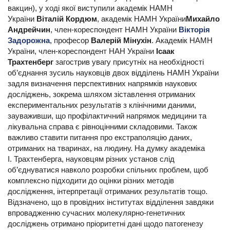
вакцин), у ході якої виступили академік НАМН
України
Віталій Кордюм
, академік НАМН України
Михайло
Андрейчин
, член-кореспондент НАМН України
Вікторія
Задорожна
, професор
Валерій Мінухін
. Академік НАМН
України, член-кореспондент НАН України
Ісаак
Трахтенберг
загострив увагу присутніх на необхідності
об’єднання зусиль науковців двох відділень НАМН України
задля визначення перспективних напрямків наукових
досліджень, зокрема шляхом зіставлення отриманих
експериментальних результатів з клінічними даними,
зауваживши, що профілактичний напрямок медицини та
лікувальна справа є рівноцінними складовими. Також
важливо ставити питання про екстраполяцію даних,
отриманих на тваринах, на людину. На думку академіка
І. Трахтенберга, науковцям різних установ слід
об’єднуватися навколо розробки спільних проблем, щоб
комплексно підходити до оцінки різних методів
дослідження, інтерпретації отриманих результатів тощо.
Відзначено, що в провідних інститутах відділення завдяки
впровадженню сучасних молекулярно-генетичних
досліджень отримано пріоритетні дані щодо патогенезу