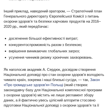
Інший приклад, наведений оратором, — Стратегічний план
Генерального директорату Європейської Комісії з питань
охорони здоров’я та безпеки харчових продуктів на 2016–
2020 рр., який передбачає:
досягнення більшої ефективності витрат;
конкурентоспроможність разом з безпекою;
вирішення виникаючих глобальних загроз;
усунення чинників ризику хронічних захворювань.
Як наголосив академік А. Сердюк, досвідом створення
Націо­нальної доповіді про стан охорони здоров’я володіють
чимало країн, зокрема і наші близькі сусіди, — так,
Закон
«Про громадське здоров’я» Польщі
(який створює
законодавчу базу для Національної комплексної програми
з охорони здоров’я) містить не лише регламент збору
даних, а й фактично увесь цілісний алгоритм стосовно
підготовки Національної доповіді з охорони здоров’я та її