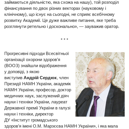
займаються діяльністю, яка схожа на нашу), той розподіл
фінансування по двох різних векторах (науковому і
клінічному), що існує на сьогодні, не сприяє всебічному
розвитку Академії. Це дуже важливе питання, яке треба
розглянути ретельно і досконально», — зауважив оратор.
* * *
Прогресивні підходи Всесвітньої
організації охорони здоров’я
(ВООЗ) знайшли відображення
у доповіді, з якою
виступив
Андрій Сердюк
, член
Президії НАМН України, академік
НАМН України, професор, доктор
медичних наук, заслужений діяч
науки і техніки України, лауреат
Державної премії України в галузі
науки і техніки, директор
ДУ «Інститут громадського
здоров’я імені О.М. Марзєєва НАМН України», і яка мала