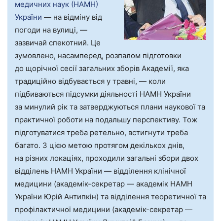
медичних наук (НАМН)
України
— на відміну від
погоди на вулиці, —
зазвичай спекотний. Це
зумовлено, насамперед, розпалом підготовки
до щорічної сесії загальних зборів Академії, яка
традиційно відбувається у травні, — коли
підбиваються підсумки діяльності НАМН України
за минулий рік та затверджуються плани наукової та
практичної роботи на подальшу перспективу. Тож
підготуватися треба ретельно, встигнути треба
багато. З цією метою протягом декількох днів,
на різних локаціях, проходили загальні збори двох
відділень НАМН України — відділення клінічної
медицини (академік-секретар — академік НАМН
України Юрій Антипкін) та відділення теоретичної та
профілактичної медицини (академік-секретар —