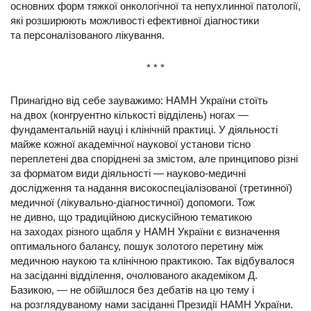
основних форм тяжкої онкологічної та непухлинної патології,
які розширюють можливості ефективної діагностики
та персоналізованого лікування.
* * *
Принагідно від себе зауважимо: НАМН України стоїть
на двох (конгруентно кількості відділень) ногах —
фундаментальній науці і клінічній практиці. У діяльності
майже кожної академічної наукової установи тісно
переплетені два споріднені за змістом, але принципово різні
за форматом види діяльності — науково-медичні
дослідження та надання високоспеціалізованої (третинної)
медичної (лікувально-діагностичної) допомоги. Тож
не дивно, що традиційною дискусійною тематикою
на заходах різного щабля у НАМН України є визначення
оптимального балансу, пошук золотого перетину між
медичною наукою та клінічною практикою. Так відбувалося
на засіданні відділення, очолюваного академіком Д.
Базикою, — не обійшлося без дебатів на цю тему і
на розглядуваному нами засіданні Президії НАМН України.