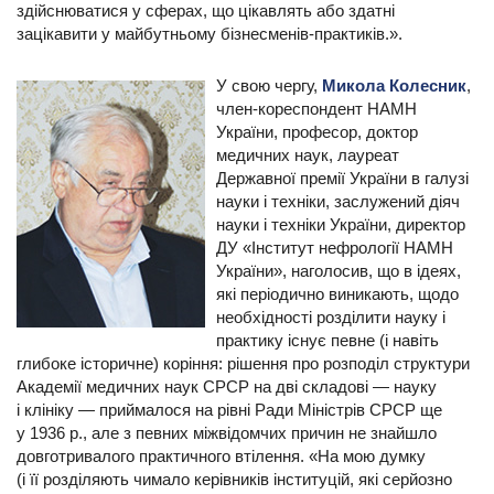
здійснюватися у сферах, що цікавлять або здатні
зацікавити у майбутньому бізнесменів-практиків.».
У свою чергу,
Микола Колесник
,
член-кореспондент НАМН
України, професор, доктор
медичних наук, лауреат
Державної премії України в галузі
науки і техніки, заслужений діяч
науки і техніки України, директор
ДУ «Інститут нефрології НАМН
України», наголосив, що в ідеях,
які періодично виникають, щодо
необхідності розділити науку і
практику існує певне (і навіть
глибоке історичне) коріння: рішення про розподіл структури
Академії медичних наук СРСР на дві складові — науку
і клініку — приймалося на рівні Ради Міністрів СРСР ще
у 1936 р., але з певних міжвідомчих причин не знайшло
довготривалого практичного втілення. «На мою думку
(і її розділяють чимало керівників інституцій, які серйозно