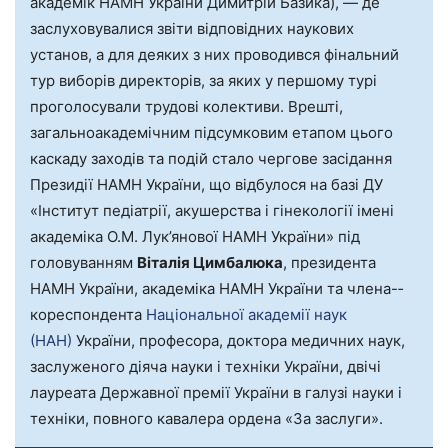
академік НАМН України Димитрій Базика), — де
заслуховувалися звіти відповідних наукових
установ, а для деяких з них проводився фінальний
тур виборів директорів, за яких у першому турі
проголосували трудові колективи. Врешті,
загальноакадемічним підсумковим етапом цього
каскаду заходів та подій стало чергове засідання
Президії НАМН України, що відбулося на базі ДУ
«Інститут педіатрії, акушерства і гінекології імені
академіка О.М. Лук’янової НАМН України» під
головуванням
Віталія Цимбалюка
, президента
НАМН України, академіка НАМН України та члена-­
кореспондента
Національної академії наук
(НАН)
України, професора, доктора медичних наук,
заслуженого діяча науки і техніки України, двічі
лауреата Державної премії України в галузі науки і
техніки, повного кавалера ордена «За заслуги».