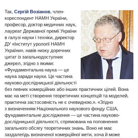
Так,
Сергій Возіанов
, член-
кореспондент НАМН України,
професор, доктор медичних наук,
лауреат Державної премії України
в галузі науки і техніки, директор
ДУ «Інститут урології НАМН
України», навів низку доречних
цитат із загальнодоступних
джерел, згідно з якими:
«Фундаментальна наука — це
наука заради науки. Це частина
науково-дослідницької діяльності
без певних комерційних або інших практичних цілей. Вона
має на меті створення теоретичних концепцій та моделей,
практична застосовність не є очевидною.». «Згідно
з визначенням Національного наукового фонду США,
фундаментальне дослідження — це частина науково-
дослідницької діяльності, спрямована на поповнення
загального обсягу теоретичних знань. Воно не має
заздалегідь визначеної комерційної мети, хоча й може