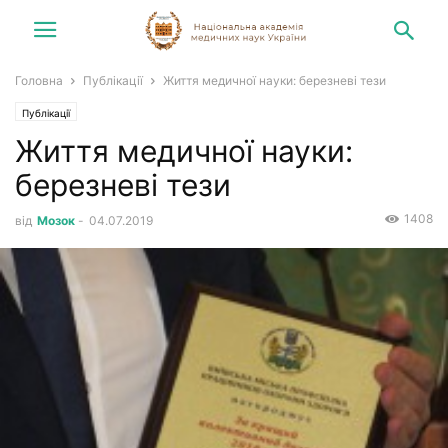
Головна
Публікації
Життя медичної науки: березневі тези
Публікації
Життя медичної науки:
березневі тези
1408
від
Мозок
-
04.07.2019