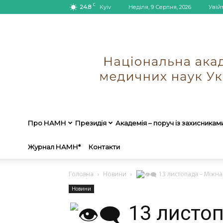
C
24.8
Kyiv
Неділя, 9 Серпня, 2026
Увій
Про НАМН
Президія
Академія – поруч із захисникам
Журнал НАМН*
Контакти
Головна
Новини
13 листопада – Міжн
Новини
13 листо