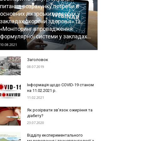
питання розрахунку потреби в
основних лікарських засобах у
закладах охорони здоров’я» та
«Моніторинг впровадження
формулярної системи у закладах...
10.08.2021
Заголовок
08.07.2019
Інформація щодо COVID-19 станом
на 11.02.2021 р.
11.02.2021
Як розірвати зв’язок ожиріння та
діабету?
23.07.2020
Відділу експериментального
моделювання і трансплантології з