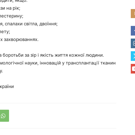
едити, якщо:
и на рік;
лестерину;
, спалахи світла, двоїння;
лету;
х захворюваннях.
 боротьби за зір і якість життя кожної людини.
ологічної науки, інновацій у трансплантації тканин
у.
країни