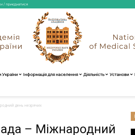
ти / приєднатися
и України
Інформація для населення
Діяльність
Установи
НАМН
ародний день незрячих
пада – Міжнародний
України