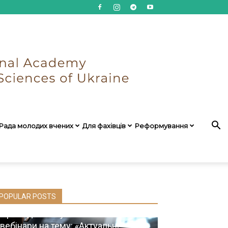
Рада молодих вчених
Для фахівців
Реформування
POPULAR POSTS
Проведено науково-освітні
вебінари на тему: «Актуальні