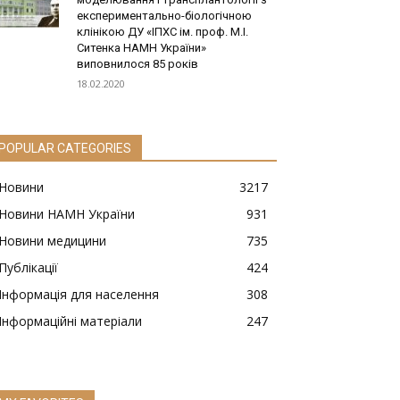
експериментально-біологічною
клінікою ДУ «ІПХС ім. проф. М.І.
Ситенка НАМН України»
виповнилося 85 років
18.02.2020
POPULAR CATEGORIES
Новини
3217
Новини НАМН України
931
Новини медицини
735
Публікації
424
Інформація для населення
308
Інформаційні матеріали
247