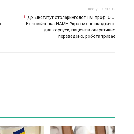
наступна стаття
ДУ «Інститут отоларингології ім. проф. О.С.
ю
Коломійченка НАМН України» пошкоджено
два корпуси, пацієнтів оперативно
переведено, робота триває