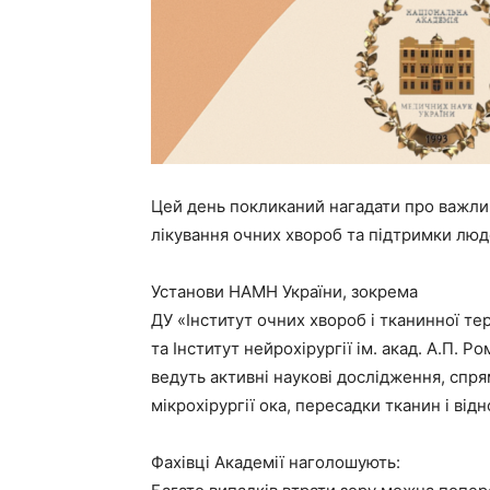
Цей день покликаний нагадати про важли
лікування очних хвороб та підтримки люде
Установи НАМН України, зокрема
ДУ «Інститут очних хвороб і тканинної тера
та Інститут нейрохірургії ім. акад. А.П. Р
ведуть активні наукові дослідження, спр
мікрохірургії ока, пересадки тканин і від
Фахівці Академії наголошують: