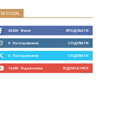
I'M SOCIAL
20,826
Фани
ВПОДОБАТИ
0
Послідовники
СЛІДУВАТИ
0
Послідовники
СЛІДУВАТИ
14,000
Підписники
ПІДПИСАТИСЯ