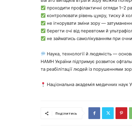
Багато випадків втрати зору можна попер
проходити профілактичні огляди 1–2 раз
контролювати рівень цукру, тиску й хо
не ігнорувати зміни зору — затуманення
берегти очі від перевтоми й ультрафіо
не займатись самолікуванням при очни
Наука, технології й людяність — основа
НАМН України підтримує розвиток офтальм
та реабілітації людей із порушеннями зор
Національна академія медичних наук У
Поділитись