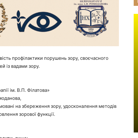
вість профілактики порушень зору, своєчасного
й із вадами зору.
пії ім. В.П. Філатова»
омоданова,
ямовані на збереження зору, удосконалення методів
новлення зорової функції.