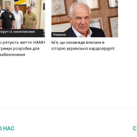
поруч із захисниками
Новини
 що рятують життя: НАМН
Ім’я, що назавжди вписане в
дтримує розробки для
історію української кардіохірургії
забезпечення
О НАС
С