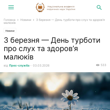
Головна
Новини
3 березня — День турботи про слух та здоров’я
малюків
Новини
3 березня — День турботи
про слух та здоров’я
малюків
533
від
Прес-служба
-
03.03.2026