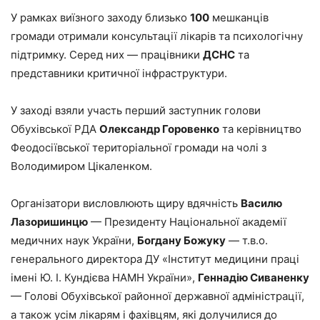
У рамках виїзного заходу близько
100
мешканців
громади отримали консультації лікарів та психологічну
підтримку. Серед них — працівники
ДСНС
та
представники критичної інфраструктури.
У заході взяли участь перший заступник голови
Обухівської РДА
Олександр Горовенко
та керівництво
Феодосіївської територіальної громади на чолі з
Володимиром Цікаленком.
Організатори висловлюють щиру вдячність
Василю
Лазоришинцю
— Президенту Національної академії
медичних наук України,
Богдану Божуку
— т.в.о.
генерального директора ДУ «Інститут медицини праці
імені Ю. І. Кундієва НАМН України»,
Геннадію Сиваненку
— Голові Обухівської районної державної адміністрації,
а також усім лікарям і фахівцям, які долучилися до