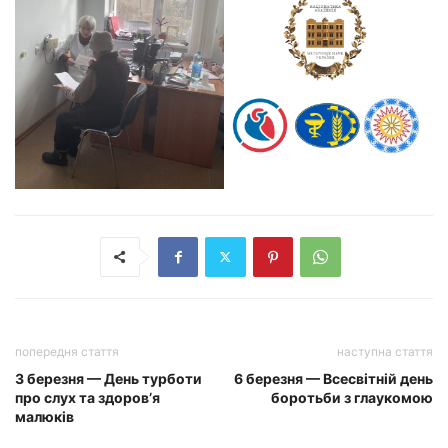
попередня стаття
наступна стаття
3 березня — День турботи
6 березня — Всесвітній день
про слух та здоров’я
боротьби з глаукомою
малюків