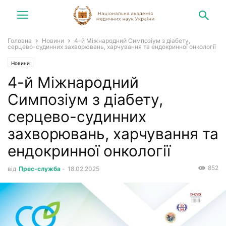
Головна
Новини
4-й Міжнародний Симпозіум з діабету,
серцево-судинних захворювань, харчування та ендокринної онкології
Новини
4-й Міжнародний
Симпозіум з діабету,
серцево-судинних
захворювань, харчування та
ендокринної онкології
852
від
Прес-служба
-
18.02.2025