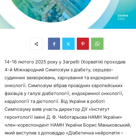
14-16 лютого 2025 року у Загребі (Хорватія) проходив
4-й Міжнародний Симпозіум з діабету, серцево-
судинних захворювань, харчування та ендокринної
онкології. Симпозіум зібрав провідних європейських
фахівців у галузі діабетології, ендокринної онкології,
кардіології та дієтології. Від України в роботі
Симпозіуму взяв участь директор ДУ «Інститут
геронтології імені Д. Ф. Чеботарьова НАМН України»
член-кореспондент НАМН України Борис Маньковський,
який виступив з доповіддю «Діабетична нейропатія –