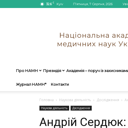
C
32.6
Kyiv
П’ятниця, 7 Серпня, 2026
Уві
Про НАМН
Президія
Академія – поруч із захисникам
Журнал НАМН*
Контакти
Головна
Наукова діяльність
Дослідження
А
Наукова діяльність
Дослідження
Андрій Сердюк: