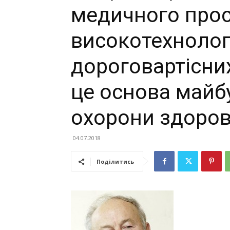
медичного прос
високотехнолог
дороговартісни
це основа майб
охорони здоров
04.07.2018
Поділитись