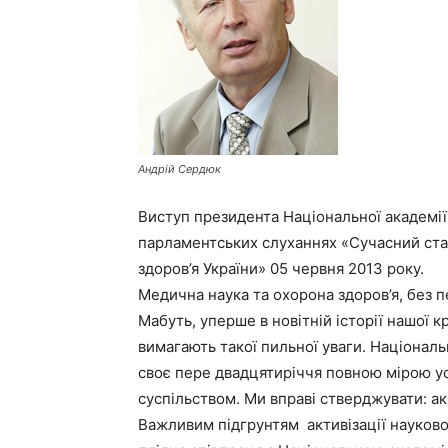
Андрій Сердюк
Виступ президента Національної академії
парламентських слуханнях «Сучасний ста
здоров’я України» 05 червня 2013 року.
Медична наука та охорона здоров’я, без 
Мабуть, уперше в новітній історії нашої к
вимагають такої пильної уваги. Націонал
своє пере двадцятиріччя повною мірою у
суспільством. Ми вправі стверджувати: ак
Важливим підгрунтям активізації науково