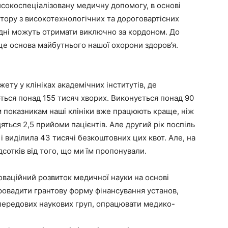
сокоспеціалізовану медичну допомогу, в основі
тору з високотехнологічних та дороговартісних
одні можуть отримати виключно за кордоном. До
 це основа майбутнього нашої охорони здоров’я.
ту у клініках академічних інститутів, де
ються понад 155 тисяч хворих. Виконується понад 90
 показникам наші клініки вже працюють краще, ніж
дяться 2,5 прийоми пацієнтів. Але другий рік поспіль
і виділила 43 тисячі безкоштовних цих квот. Але, на
дсотків від того, що ми їм пропонували.
оваційний розвиток медичної науки на основі
ровадити грантову форму фінансування установ,
передових наукових груп, опрацювати медико-