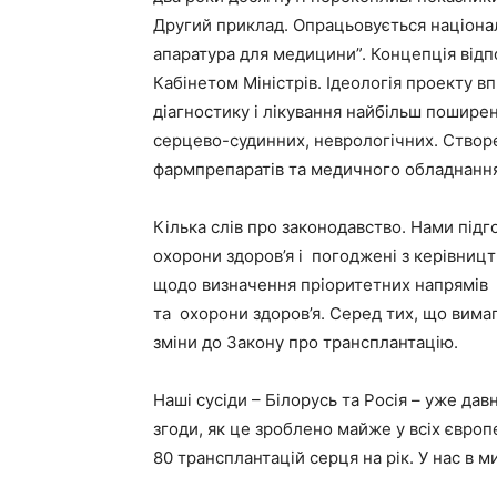
Другий приклад. Опрацьовується націонал
апаратура для медицини”. Концепція від
Кабінетом Міністрів. Ідеологія проекту 
діагностику і лікування найбільш пошире
серцево-судинних, неврологічних. Створ
фармпрепаратів та медичного обладнання
Кілька слів про законодавство. Нами підг
охорони здоров’я і погоджені з керівни
щодо визначення пріоритетних напрямів з
та охорони здоров’я. Серед тих, що вима
зміни до Закону про трансплантацію.
Наші сусіди – Білорусь та Росія – уже да
згоди, як це зроблено майже у всіх європе
80 трансплантацій серця на рік. У нас в м