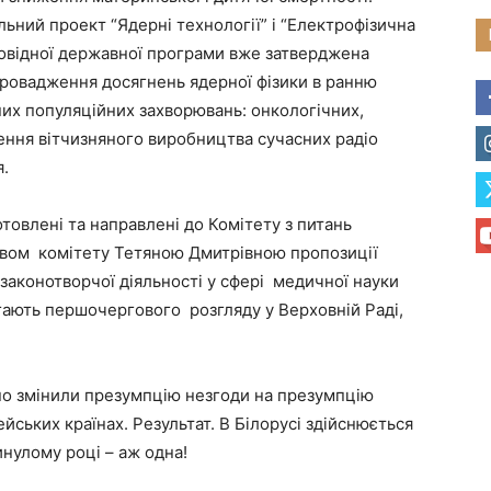
ьний проект “Ядерні технології” і “Електрофізична
повідної державної програми вже затверджена
впровадження досягнень ядерної фізики в ранню
них популяційних захворювань: онкологічних,
ення вітчизняного виробництва сучасних радіо
.
отовлені та направлені до Комітету з питань
цтвом комітету Тетяною Дмитрівною пропозиції
аконотворчої діяльності у сфері медичної науки
гають першочергового розгляду у Верховній Раді,
вно змінили презумпцію незгоди на презумпцію
йських країнах. Результат. В Білорусі здійснюється
инулому році – аж одна!