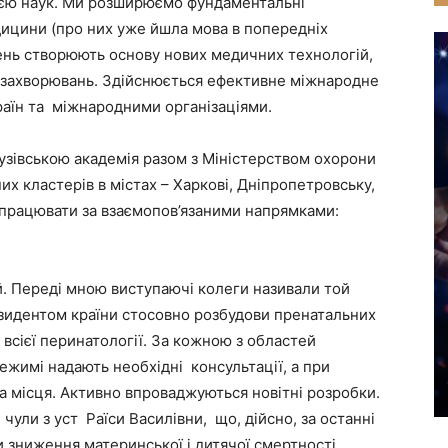
ією наук. Ми розширюємо фундаментальні
дицини (про них уже йшла мова в попередніх
ень створюють основу нових медичних технологій,
и захворювань. Здійснюється ефективне міжнародне
раїн та міжнародними організаціями.
вузівською академія разом з Міністерством охорони
их кластерів в містах – Харкові, Дніпропетровську,
ь працювати за взаємопов’язаними напрямками:
. Переді мною виступаючі колеги називали той
езидентом країни стосовно розбудови пренатальних
 всієї перинатології. За кожною з областей
режимі надають необхідні консультації, а при
а місця. Активно впроваджуються новітні розробки.
 чули з уст Раїси Василівни, що, дійсно, за останні
 зниження материнської і дитячої смертності.