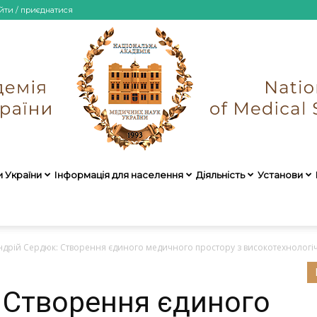
йти / приєднатися
и України
Інформація для населення
Діяльність
Установи
НАМН
ндрій Сердюк: Створення єдиного медичного простору з високотехнологічн
 Створення єдиного
України