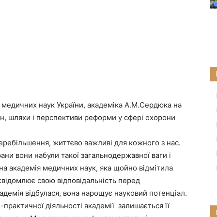
 медичних наук України, академіка А.М.Сердюка на
н, шляхи і перспективи реформи у сфері охорони
перебільшення, життєво важливі для кожного з нас.
рани вони набули такої загальнодержавної ваги і
ьна академія медичних наук, яка щойно відмітила
свідомлює свою відповідальність перед
адемія відбулася, вона нарощує науковий потенціал.
-практичної діяльності академії залишається її