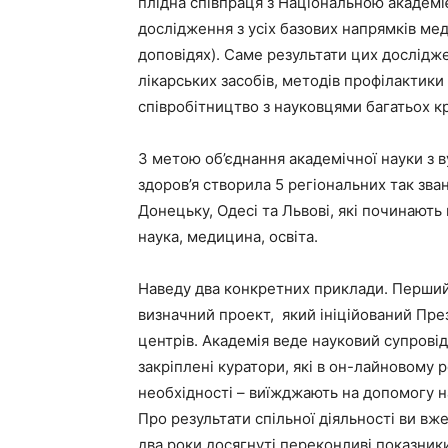
плідна співпраця з Національною академ
дослідження з усіх базових напрямків ме
доповідях). Саме результати цих дослідж
лікарських засобів, методів профілактик
співробітництво з науковцями багатьох к
З метою об’єднання академічної науки з 
здоров’я створила 5 регіональних так зван
Донецьку, Одесі та Львові, які починают
наука, медицина, освіта.
Наведу два конкретних приклади. Перший
визначний проект, який ініційований Пр
центрів. Академія веде науковий супровід
закріплені куратори, які в он-лайновому 
необхідності – виїжджають на допомогу н
Про результати спільної діяльності ви вже
два роки досягнуті переконливі показники