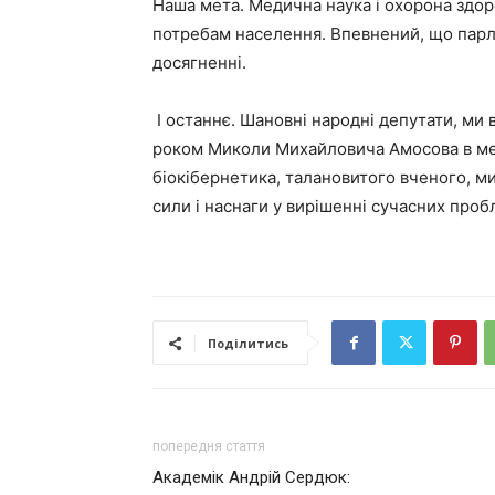
Наша мета. Медична наука і охорона здоро
потребам населення. Впевнений, що парл
досягненні.
І останнє. Шановні народні депутати, ми 
роком Миколи Михайловича Амосова в мед
біокібернетика, талановитого вченого, м
сили і наснаги у вирішенні сучасних проб
Поділитись
попередня стаття
Академік Андрій Сердюк: