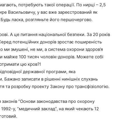
магають, потребують такої операції. По нирці – 2,5
ре Васильовичу, у вас вже зареєстрований як
 Будь ласка, розгляньте його першочергово.
ові. А це питання національної безпеки. За 20 років
 Серед потенційних донорів зростає поширеність
 що ми змушені, не ми, а система охорони здоров’я
ти майже 100 тисяч чоловік-донорів. Можете собі
 отримати цю кров?!
ідповідної державної програми, яка
и. Бажано записати в рішенні нинішніх слухань
ття та розробку проекту Закону про трансфізіологію.
 законів “Основи законодавства про охорону
1992-у, “медичний заклад”, на який чекають 12
готовий.