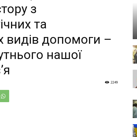
тору з
ічних та
х видів допомоги –
утнього нашої
’я
2249