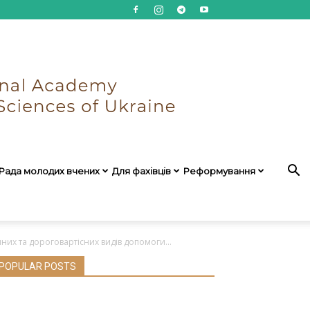
Рада молодих вчених
Для фахівців
Реформування
их та дороговартісних видів допомоги...
POPULAR POSTS