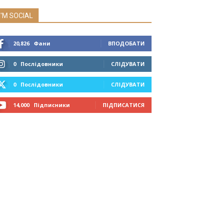
I'M SOCIAL
20,826
Фани
ВПОДОБАТИ
0
Послідовники
СЛІДУВАТИ
0
Послідовники
СЛІДУВАТИ
14,000
Підписники
ПІДПИСАТИСЯ