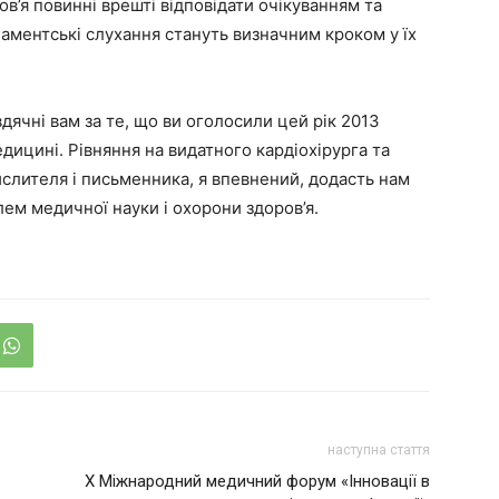
в’я повинні врешті відповідати очікуванням та
аментські слухання стануть визначним кроком у їх
вдячні вам за те, що ви оголосили цей рік 2013
ицині. Рівняння на видатного кардіохірурга та
ислителя і письменника, я впевнений, додасть нам
лем медичної науки і охорони здоров’я.
наступна стаття
Х Міжнародний медичний форум «Інновації в