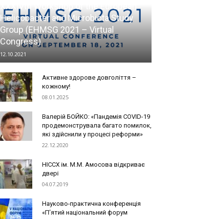
XXXIVth Workshop of the European
Helicobacter and Microbiota Study
Group (EHMSG 2021 – Virtual
Congress)
12.10.2021
Активне здорове довголіття –
кожному!
08.01.2025
Валерій БОЙКО: «Пандемія COVID-19
продемонструвала багато помилок,
які здійснили у процесі реформи»
22.12.2020
НІССХ ім. М.М. Амосова відкриває
двері
04.07.2019
Науково-практична конференція
«П’ятий національний форум