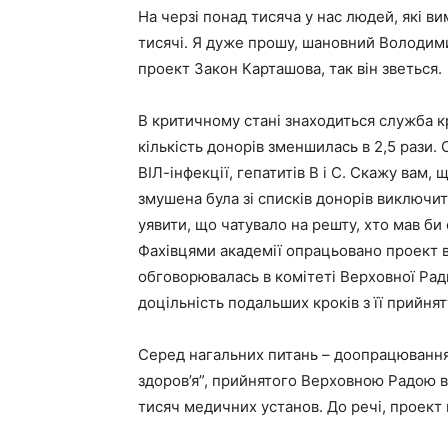
На черзі понад тисяча у нас людей, які ви
тисячі. Я дуже прошу, шановний Володими
проект Закон Карташова, так він зветься.
В критичному стані знаходиться служба кр
кількість донорів зменшилась в 2,5 рази.
ВІЛ-інфекції, гепатитів В і С. Скажу вам,
змушена була зі списків донорів виключи
уявити, що чатувало на решту, хто мав би
Фахівцями академії опрацьовано проект в
обговорювалась в комітеті Верховної Рад
доцільність подальших кроків з її прийня
Серед нагальних питань – доопрацювання
здоров’я”, прийнятого Верховною Радою в 
тисяч медичних установ. До речі, проект 