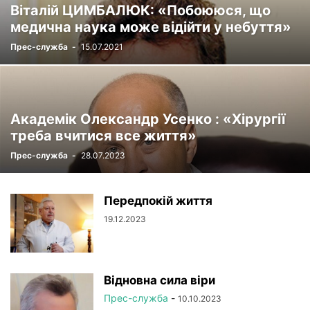
Віталій ЦИМБАЛЮК: «Побоююся, що
РЕЄСТР
СТАТУТНІ ДОКУМЕНТИ
УСТАНОВИ НАМН
медична наука може відійти у небуття»
ФОТОРЕПОРТАЖ
ЦІКАВІ ПРОФЕСІЙНІ ВИПАДКИ
Прес-служба
-
15.07.2021
ЧЛЕНИ-КОРЕСПОНДЕНТИ
Академік Олександр Усенко : «Хірургії
треба вчитися все життя»
Прес-служба
-
28.07.2023
Передпокій життя
19.12.2023
Відновна сила віри
Прес-служба
-
10.10.2023