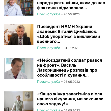
народжують жінки, яким до нас
фактично відмовляли...
Прес-служба
-
26.06.2023
Президент НАМН України
академік Віталій Цимбалюк:
«Щоб упоратися з викликами
воєнного...
Прес-служба
-
31.05.2023
«Небоєздатний солдат рвався
на фронт». Василь
Лазоришинець розповів про
особливості лікування...
Прес-служба
-
08.05.2023
«Якщо жінка завагітніла після
нашого лікування, ми виконали
свою задачу!»
Прес-служба
-
02.05.2023