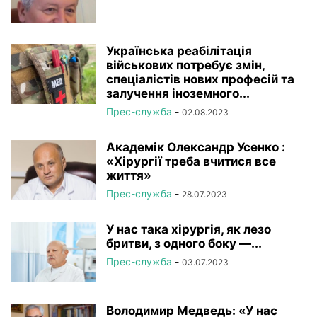
Українська реабілітація
військових потребує змін,
спеціалістів нових професій та
залучення іноземного...
Прес-служба
-
02.08.2023
Академік Олександр Усенко :
«Хірургії треба вчитися все
життя»
Прес-служба
-
28.07.2023
У нас така хірургія, як лезо
бритви, з одного боку —...
Прес-служба
-
03.07.2023
Володимир Медведь: «У нас