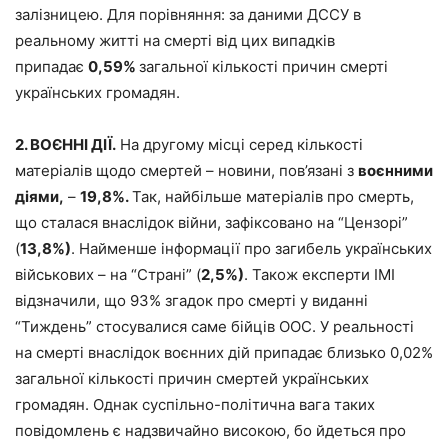
залізницею. Для порівняння: за даними ДССУ в
реальному житті на смерті від цих випадків
припадає
0,59%
загальної кількості причин смерті
українських громадян.
2. ВОЄННІ ДІЇ.
На другому місці серед кількості
матеріалів щодо смертей – новини, пов’язані з
воєнними
діями,
–
19,8%.
Так, найбільше матеріалів про смерть,
що сталася внаслідок війни, зафіксовано на “Цензорі”
(
13,8%)
. Найменше інформації про загибель українських
військових – на “Страні” (
2,5%)
. Також експерти ІМІ
відзначили, що 93% згадок про смерті у виданні
“Тиждень” стосувалися саме бійців ООС. У реальності
на смерті внаслідок воєнних дій припадає близько 0,02%
загальної кількості причин смертей українських
громадян. Однак суспільно-політична вага таких
повідомлень є надзвичайно високою, бо йдеться про