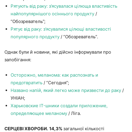
Рятують від раку: з’ясувалася цілюща властивість
найпопулярнішого осіннього продукту
/
“Обозреватель”;
Рятує від раку: з’ясувалися цілющі властивості
популярного продукту
/ “Обозреватель”.
Однак були й новини, які дійсно інформували про
запобігання:
Осторожно, меланома: как распознать и
предотвратить
/ “Сегодня”;
Названо напій, який легко може призвести до раку
/
УНІАН;
Харьковские IT-шники создали приложение,
определяющее меланому
/ Ліга.
СЕРЦЕВІ ХВОРОБИ.
14,3%
загальної кількості