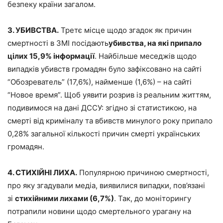
безпеку країни загалом.
3. УБИВСТВА.
Третє місце щодо згадок як причин
смертності в ЗМІ посідають
убивства, на які припало
цілих 15,9% інформації
. Найбільше меседжів щодо
випадків убивств громадян було зафіксовано на сайті
“Обозреватель” (17,6%), найменше (1,6%) – на сайті
“Новое время”. Щоб уявити розрив із реальним життям,
подивимося на дані ДССУ: згідно зі статистикою, на
смерті від криміналу та вбивств минулого року припало
0,28% загальної кількості причин смерті українських
громадян.
4. СТИХІЙНІ ЛИХА.
Популярною причиною смертності,
про яку згадували медіа, виявилися випадки, пов’язані
зі
стихійними лихами (6,7%)
. Так, до моніторингу
потрапили новини щодо смертельного урагану на