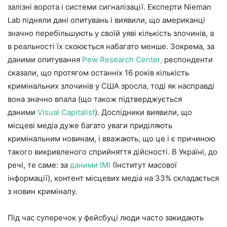
залізні ворота і системи сигналізації. Експерти Nieman
Lab підняли дані опитувань і виявили, що американці
значно перебільшують у своїй уяві кількість злочинів, а
в реальності їх скоюється набагато менше. Зокрема, за
даними опитування
Pew Research Center,
респонденти
сказали, що протягом останніх 16 років кількість
кримінальних злочинів у США зросла, тоді як насправді
вона значно впала (що також підтверджується
даними
Visual Capitalist
). Дослідники виявили, що
місцеві медіа дуже багато уваги приділяють
кримінальним новинам, і вважають, що це і є причиною
такого викривленого сприйняття дійсності. В Україні, до
речі, те саме: за
даними ІМІ
(Інститут масової
інформації), контент місцевих медіа на 33% складається
з новин криміналу.
Під час суперечок у фейсбуці люди часто закидають