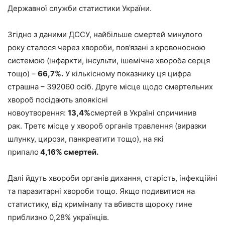
Державної служби статистики України.
Згідно з даними ДССУ, найбільше смертей минулого
року сталося через хвороби, пов’язані з кровоносною
системою (інфаркти, інсульти, ішемічна хвороба серця
тощо) –
66,7%.
У кількісному показнику ця цифра
страшна – 392060 осіб. Друге місце щодо смертельних
хвороб посідають злоякісні
новоутворення:
13,4%
смертей в Україні спричинив
рак. Третє місце у хвороб органів травлення (виразки
шлунку, цирози, панкреатити тощо), на які
припало
4,16% смертей.
Далі йдуть хвороби органів дихання, старість, інфекційні
та паразитарні хвороби тощо. Якщо подивитися на
статистику, від криміналу та вбивств щороку гине
приблизно 0,28% українців.