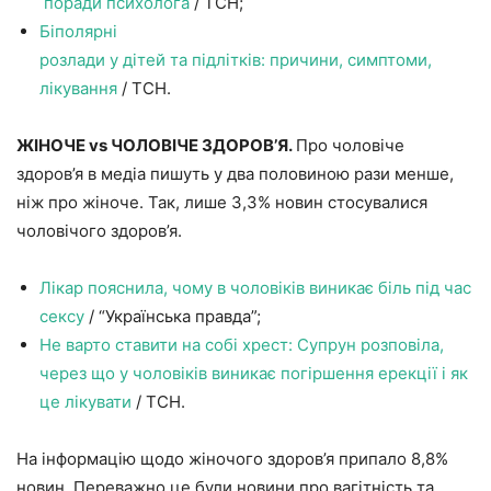
поради психолога
/ ТСН;
Біполярні
розлади у дітей та підлітків: причини, симптоми,
лікування
/ ТСН.
ЖІНОЧЕ vs ЧОЛОВІЧЕ ЗДОРОВ’Я.
Про чоловіче
здоров’я в медіа пишуть у два половиною рази менше,
ніж про жіноче. Так, лише 3,3% новин стосувалися
чоловічого здоров’я.
Лікар пояснила, чому в чоловіків виникає біль під час
сексу
/ “Українська правда”;
Не варто ставити на собі хрест: Супрун розповіла,
через що у чоловіків виникає погіршення ерекції і як
це лікувати
/ ТСН.
На інформацію щодо жіночого здоров’я припало 8,8%
новин. Переважно це були новини про вагітність та