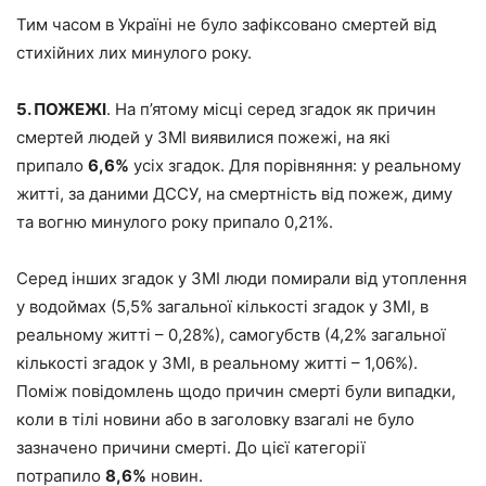
Тим часом в Україні не було зафіксовано смертей від
стихійних лих минулого року.
5. ПОЖЕЖІ
. На п’ятому місці серед згадок як причин
смертей людей у ЗМІ виявилися пожежі, на які
припало
6,6%
усіх згадок. Для порівняння: у реальному
житті, за даними ДССУ, на смертність від пожеж, диму
та вогню минулого року припало 0,21%.
Серед інших згадок у ЗМІ люди помирали від утоплення
у водоймах (5,5% загальної кількості згадок у ЗМІ, в
реальному житті – 0,28%), самогубств (4,2% загальної
кількості згадок у ЗМІ, в реальному житті – 1,06%).
Поміж повідомлень щодо причин смерті були випадки,
коли в тілі новини або в заголовку взагалі не було
зазначено причини смерті. До цієї категорії
потрапило
8,6%
новин.