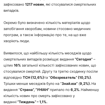
зафіксовано
1217 но
вин
, які стосувалися смертельних
випадків.
Окремо було визначено кількість матеріалів щодо
запобігання хворобам, новини стосовно медичних
програм, а також інформацію про те, на що вже
хворіють люди.
Виявилося, що найбільшу кількість меседжів щодо
смертельних випадків розміщує видання
“Сегодня”
–
цілих
16%
загальної кількості зафіксованих новин, що
стосувалися смертей. Другу та третю сходинку посіли
відповідно
ТСН (12,6%)
та “
Обозреватель” (10,2%)
.
Трішки менше меседжів було на “
Знай.юа”
(
9,2%).
На
видання “
Страна”, “УНІАН”
припало по
6,2%.
Найменшу
кількість новин про смерть зафіксовано у
виданні
“Тиждень” – 1,1%.