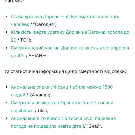
Багамах:
Атака урагана Дориан – на Багамах погибли пять
человек
/ “Сегодня”;
Кількість жертв урагану Доріан на Багамах зросла до
20
/ ТСН;
Смертоносний ураган Доріан: кількість жертв зросла
до 43
/ УНІАН –
та статистична інформація щодо смертності від спеки:
Аномальна спека у Франції вбила майже 1500
людей
/ 24 канал;
Смертельная жара во Франции: более тысячи
погибших
/ Ліга;
Аномальне літо вбило 1,5 тисячі осіб: пекельна
погода не пощадила навіть дітей
/ “Знай”.