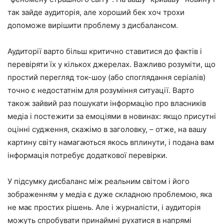
так зайде аудиторія, але хороший бек хоч трохи
допоможе вирішити проблему з дисбалансом.
Аудиторії варто більш критично ставитися до фактів і
перевіряти їх у кількох джерелах. Важливо розуміти, що
простий перегляд ток-шоу (або споглядання серіалів)
точно є недостатнім для розуміння ситуації. Варто
також зайвий раз пошукати інформацію про власників
медіа і постежити за емоціями в новинах: якщо присутні
оцінні судження, скажімо в заголовку, – отже, на вашу
картину світу намагаються якось вплинути, і подана вам
інформація потребує додаткової перевірки.
У підсумку дисбаланс між реальним світом і його
зображенням у медіа є дуже складною проблемою, яка
не має простих рішень. Але і журналісти, і аудиторія
можуть спробувати принаймні рухатися в напрямі