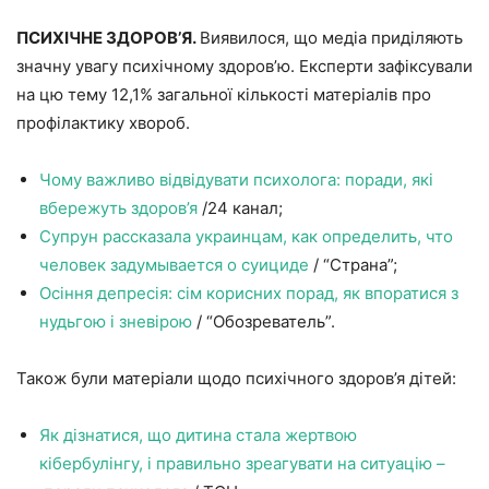
ПСИХІЧНЕ ЗДОРОВ’Я.
Виявилося, що медіа приділяють
значну увагу психічному здоров’ю. Експерти зафіксували
на цю тему 12,1% загальної кількості матеріалів про
профілактику хвороб.
Чому важливо відвідувати психолога: поради, які
вбережуть здоров’я
/24 канал;
Супрун рассказала украинцам, как определить, что
человек задумывается о суициде
/ “Страна”;
Осіння депресія: сім корисних порад, як впоратися з
нудьгою і зневірою
/ “Обозреватель”.
Також були матеріали щодо психічного здоров’я дітей:
Як дізнатися, що дитина стала жертвою
кібербулінгу, і правильно зреагувати на ситуацію –