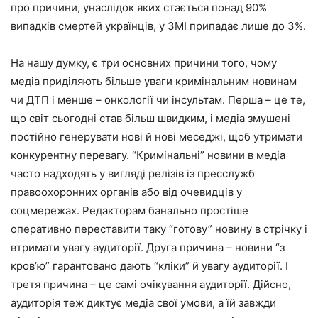
про причини, унаслідок яких стається понад 90%
випадків смертей українців, у ЗМІ припадає лише до 3%.
На нашу думку, є три основних причини того, чому
медіа приділяють більше уваги кримінальним новинам
чи ДТП і менше – онкології чи інсультам. Перша – це те,
що світ сьогодні став більш швидким, і медіа змушені
постійно генерувати нові й нові меседжі, щоб утримати
конкурентну перевагу. “Кримінальні” новини в медіа
часто надходять у вигляді релізів із пресслужб
правоохоронних органів або від очевидців у
соцмережах. Редакторам банально простіше
оперативно переставити таку “готову” новину в стрічку і
втримати увагу аудиторії. Друга причина – новини “з
кров’ю” гарантовано дають “кліки” й увагу аудиторії. І
третя причина – це самі очікування аудиторії. Дійсно,
аудиторія теж диктує медіа свої умови, а їй завжди