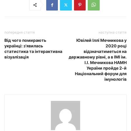
попередня стаття
наступна стаття
Від чого помирають
Ювілей Іллі Мечникова у
українці: з’явилась
2020 році
статистика та інтерактивна
відзначатиметься на
візуалізація
державному рівні, а в ІМІ ім.
І.І. Мечникова НАМН
України пройде 2-й
Національний форум для
імунологів