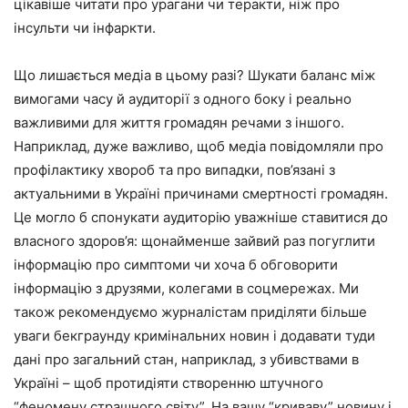
цікавіше читати про урагани чи теракти, ніж про
інсульти чи інфаркти.
Що лишається медіа в цьому разі? Шукати баланс між
вимогами часу й аудиторії з одного боку і реально
важливими для життя громадян речами з іншого.
Наприклад, дуже важливо, щоб медіа повідомляли про
профілактику хвороб та про випадки, пов’язані з
актуальними в Україні причинами смертності громадян.
Це могло б спонукати аудиторію уважніше ставитися до
власного здоров’я: щонайменше зайвий раз погуглити
інформацію про симптоми чи хоча б обговорити
інформацію з друзями, колегами в соцмережах. Ми
також рекомендуємо журналістам приділяти більше
уваги бекграунду кримінальних новин і додавати туди
дані про загальний стан, наприклад, з убивствами в
Україні – щоб протидіяти створенню штучного
“феномену страшного світу”. На вашу “криваву” новину і