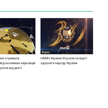
Відео
їни отримала
НАМН України 30 років на варті
від іноземних науковців
здоров’я народу України
річчя від дня її