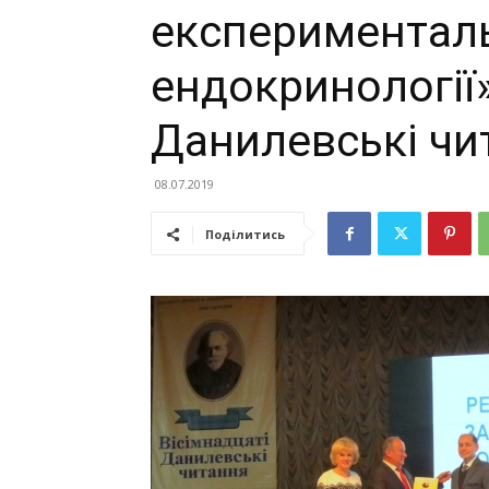
експериментальн
ендокринології»
Данилевські чи
08.07.2019
Поділитись