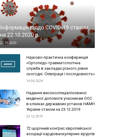
Інформація щодо COVID-19 станом
на 22.10.2020 р.
22.10.2020
Науково-практична конференція
«Ортопедо-травматологічна
служба в закладах різного рівня
сьогодні. Співпраця і послідовність»
14.06.2024
Надання високоспеціалізованої
медичної допомоги учасникам ООС
в клініках державних установ НАМН
України станом на 23.12.2019
23.12.2019
72 щорічний конгрес європейської
асоціації кардіоваскулярних хірургів