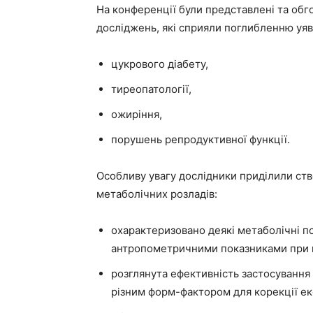
На конференції були представлені та обг
досліджень, які сприяли поглибленню уя
цукрового діабету,
тиреопатології,
ожиріння,
порушень репродуктивної функції.
Особливу увагу дослідники приділили ств
метаболічних розладів:
охарактеризовано деякі метаболічні п
антропометричними показниками при н
розглянута ефективність застосування
різним форм-фактором для корекції е