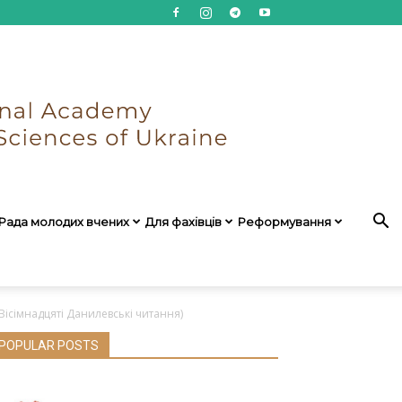
Рада молодих вчених
Для фахівців
Реформування
Вісімнадцяті Данилевські читання)
POPULAR POSTS