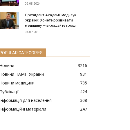
02.08.2024
Президент Академії меднаук
України: Хочете розвивати
медицину — вкладайте гроші
04.07.2019
POPULAR CATEGORIES
Новини
3216
Новини НАМН України
931
Новини медицини
735
Публікації
424
Інформація для населення
308
Інформаційні матеріали
247