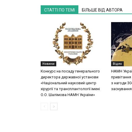
СТАТТІ ПО ТЕМІ
БІЛЬШЕ ВІД АВТОРА
Новини
Відео
Конкурс на посаду генерального
НАМН Укра
директора державної установи
привітання 
«Національний науковий центр
з нагоди 30-
хірургії та трансплантології імені
заснування
О.О. Шалімова НАМН України»