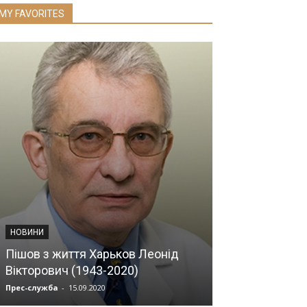
MY FAVORITES
НОВИНИ
До Президен
Василя Лазор
доброволець 
Сіромаха — 25
НОВИНИ
білоцерківець
Пішов з життя Харьков Леонід
радником нач
Вікторович (1943-2020)
ОВА.
Прес-служба
-
15.09.2020
Прес-служба
-
03.1