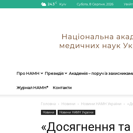
C
24.3
Kyiv
Субота, 8 Серпня, 2026
Увійт
Про НАМН
Президія
Академія – поруч із захисникам
Журнал НАМН*
Контакти
Головна
Новини
Новини НАМН України
«До
Новини
Новини НАМН України
«Досягнення та