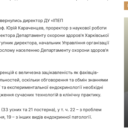
 звернулись директор ДУ «ІПЕП
оф. Юрій Караченцев, проректор з наукової роботи
ректора Департаменту охорони здоров'я Харківської
тупник директора, начальник Управління організації
рослому населенню Департаменту охорони здоров'я
енцій є величезна зацікавленість як фахівців-
іальностей, оскільки обговорення та обмін знаннями
ої та експериментальної ендокринології необхідні
ження сучасних технологій в клінічну практику.
33 усних та 21 постерна), у т. ч. 22 – з проблем
ня, 19 – з інших видів ендокринної патології.