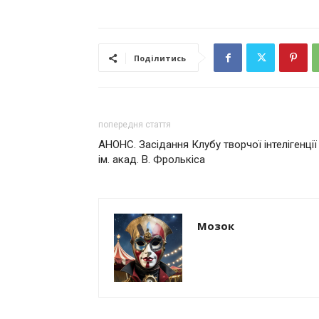
Поділитись
попередня стаття
АНОНС. Засідання Клубу творчої інтелігенції
ім. акад. В. Фролькіса
Мозок