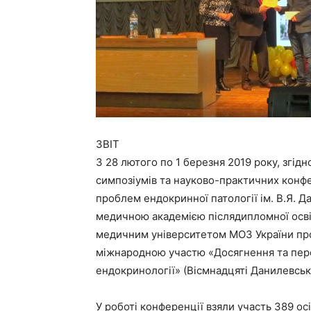
ЗВІТ
З 28 лютого по 1 березня 2019 року, згідн
симпозіумів та науково-практичних конфере
проблем ендокринної патології ім. В.Я. 
медичною академією післядипломної осві
медичним університетом МОЗ України пр
міжнародною участю «Досягнення та перс
ендокринології» (Вісмнадцяті Данилевські
У роботі конференції взяли участь 389 осі