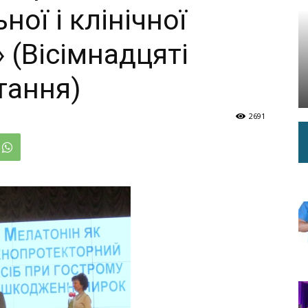
ої і клінічної
 (Вісімнадцяті
тання)
2691