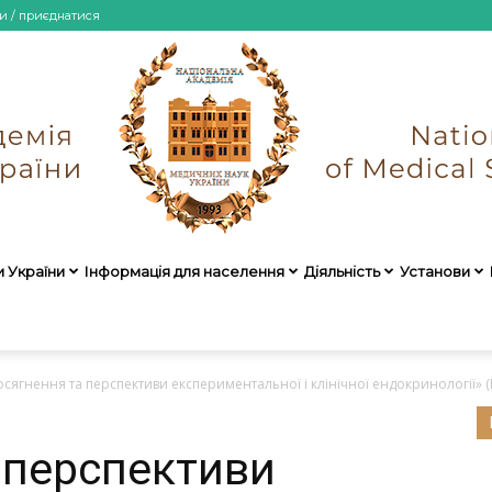
и / приєднатися
и України
Інформація для населення
Діяльність
Установи
НАМН
сягнення та перспективи експериментальної і клінічної ендокринології» (
 перспективи
України