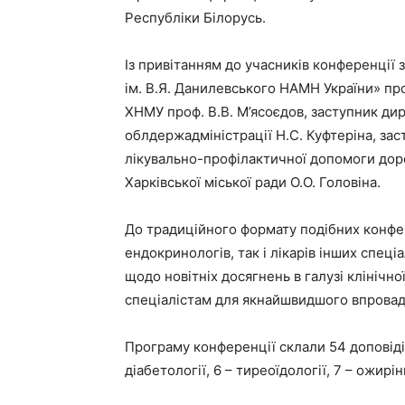
Республіки Білорусь.
Із привітанням до учасників конференції
ім. В.Я. Данилевського НАМН України» пр
ХНМУ проф. В.В. М’ясоєдов, заступник ди
облдержадміністрації Н.С. Куфтеріна, зас
лікувально-профілактичної допомоги до
Харківської міської ради О.О. Головіна.
До традиційного формату подібних конфер
ендокринологів, так і лікарів інших спец
щодо новітніх досягнень в галузі клінічн
спеціалістам для якнайшвидшого впровад
Програму конференції склали 54 доповіді (
діабетології, 6 – тиреоїдології, 7 – ожирін