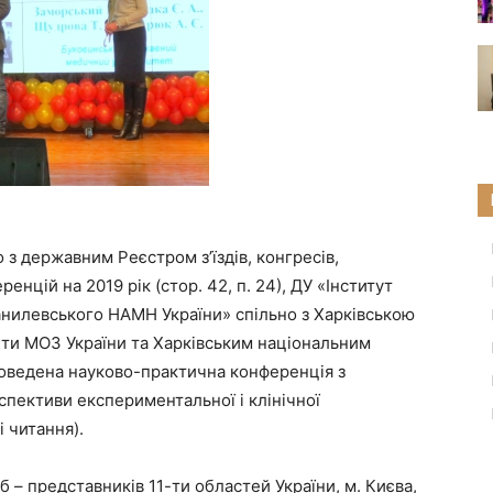
о з державним Реєстром з’їздів, конгресів,
нцій на 2019 рік (стор. 42, п. 24), ДУ «Інститут
Данилевського НАМН України» спільно з Харківською
ти МОЗ України та Харківським національним
оведена науково-практична конференція з
пективи експериментальної і клінічної
 читання).
б – представників 11-ти областей України, м. Києва,