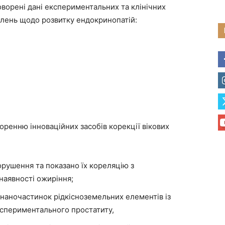
оворені дані експериментальних та клінічних
влень щодо розвитку ендокринопатій:
оренню інноваційних засобів корекції вікових
орушення та показано їх кореляцію з
аявності ожиріння;
 наночастинок рідкісноземельних елементів із
кспериментального простатиту,