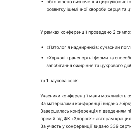
обговорено визначення циркулюючого 
розвитку ішемічної хвороби серця та ц
У рамках конференції проведено 2 симпо
«Патологія наднирників: сучасний погля
«Харчові транспортні форми та способ
запобігання ожиріння та цукрового діа
та 1 наукова сесія.
Учасники конференції мали можливість о
За матеріалами конференції видано збірку
Завершилась конференція підведенням пі
премій від ФК «Здоров’я» авторам кращих
За участь у конференції видано 339 серти