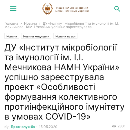
Головна
Новини
ДУ «Інститут мікробіології та імунології ім. І.І.
Мечникова НАМН України» успішно зареєструвала...
Новини
Новини медицини
Новини науки
ДУ «Інститут мікробіології
та імунології ім. І.І.
Мечникова НАМН України»
успішно зареєструвала
проект «Особливості
формування колективного
протиінфекційного імунітету
в умовах COVID-19»
2831
від
Прес-служба
-
15.05.2020