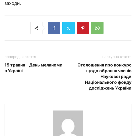
заходи.
попередня стаття
наступна стаття
15 травня – День меланоми
Оголошення про конкурс
в Україні
щодо обрання членів
Наукової ради
Національного фонду
досліджень України