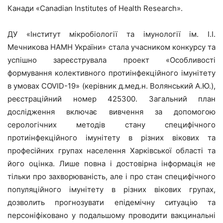
Канади «Canadian Institutes of Health Research».
ДУ «Інститут мікробіології та імунології ім. І.І.
Мечникова НАМН України» стала учасником конкурсу та
успішно зареєструвала проект «Особливості
формування колективного протиінфекційного імунітету
в умовах COVID-19» (керівник д.мед.н. Волянський А.Ю.),
реєстраційний номер 425300. Загальний план
дослідження включає вивчення за допомогою
серологічних методів стану специфічного
протиінфекційного імунітету в різних вікових та
професійних групах населення Харківської області та
його оцінка. Лише повна і достовірна інформація не
тільки про захворюваність, але і про стан специфічного
популяційного імунітету в різних вікових групах,
дозволить прогнозувати епідемічну ситуацію та
персоніфіковано у подальшому проводити вакцинальні