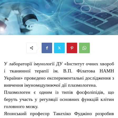
У лабораторії імунології ДУ «Інститут очних хвороб
і тканинної терапії ім. В.П. Філатова НАМН
України» проведено експериментальні дослідження з
вивчення імуномодулюючої дії плазмологена.
Плазмологен є одним із типів фосфоліпідів, що
беруть участь у регуляції основних функцій клітин
головного мозку.
Японський професор Такехіко Фуджіно розробив