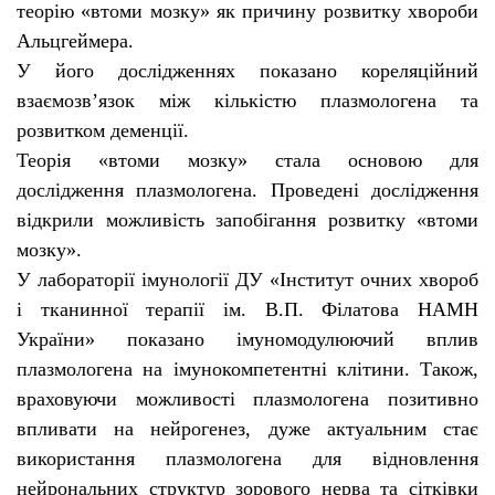
теорію «втоми мозку» як причину розвитку хвороби
Альцгеймера.
У його дослідженнях показано кореляційний
взаємозв’язок між кількістю плазмологена та
розвитком деменції.
Теорія «втоми мозку» стала основою для
дослідження плазмологена. Проведені дослідження
відкрили можливість запобігання розвитку «втоми
мозку».
У лабораторії імунології ДУ «Інститут очних хвороб
і тканинної терапії ім. В.П. Філатова НАМН
України» показано імуномодулюючий вплив
плазмологена на імунокомпетентні клітини. Також,
враховуючи можливості плазмологена позитивно
впливати на нейрогенез, дуже актуальним стає
використання плазмологена для відновлення
нейрональних структур зорового нерва та сітківки