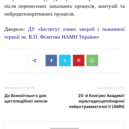
після перенесених запальних процесів, контузій та
нейродегенеративних процесів.
Д
жерело:
ДУ «Інститут очних хвороб і тканинної
терапії ім. В.П. Філатова НАМН України»
попередня стаття
наступна стаття
До Всесвітнього дня
20-й Конгрес Академії
щитоподібної залози
мультидисциплінарної
нейротравматології (AMN)